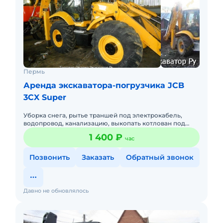
Пермь
Аренда экскаватора-погрузчика JCB
3CX Super
Уборка снега, рытье траншей под электрокабель,
водопровод, канализацию, выкопать котлован под
фундамент. Вместимость заднего ковша — 0.48 метра
1 400 ₽
час
кубических. Глуб
Позвонить
Заказать
Обратный звонок
Давно не обновлялось