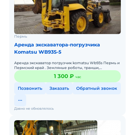
Пермь
Аренда экскаватора-погрузчика
Komatsu WB93S-5
Аренда экскаватор погрузчик komatsu Wb93s Пермь и
Пермский край . Земляные роботы, транши,
планировка территории, рытье котлованов , и другой
1 300 ₽
час
вида робота люб
Позвонить
Заказать
Обратный звонок
Давно не обновлялось