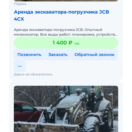
Пермь
Аренда экскаватора-погрузчика JCB
4CX
Аренда экскаватора-погрузчика JCB. Опытный
механизатор. Все выды работ: планировка, устройство
котлованов, демонтаж, погрузка и вывоз
1 400 ₽
час
строительного мусора, уб
Позвонить
Заказать
Обратный звонок
Давно не обновлялось