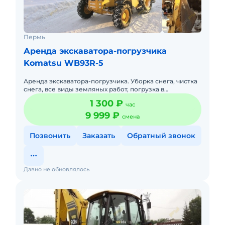
Пермь
Аренда экскаватора-погрузчика
Komatsu WB93R-5
Аренда экскаватора-погрузчика. Уборка снега, чистка
снега, все виды земляных работ, погрузка в
самосвалы, планировка и благоустройство
1 300 ₽
час
территории, корчевание пн
9 999 ₽
смена
Позвонить
Заказать
Обратный звонок
Давно не обновлялось