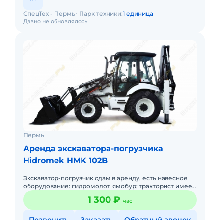
СпецТех - Пермь
Парк техники:
1 единица
Давно не обновлялось
Пермь
Аренда экскаватора-погрузчика
Hidromek HMK 102B
Экскаватор-погрузчик сдам в аренду, есть навесное
оборудование: гидромолот, ямобур; тракторист имеет
большой опыт работы. Подача в день заказа. Пакет
1 300 ₽
час
отчетных д
Позвонить
Заказать
Обратный звонок