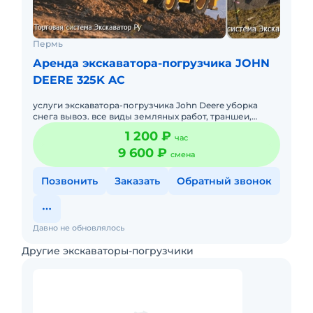
Пермь
Аренда экскаватора-погрузчика JOHN
DEERE 325K AC
услуги экскаватора-погрузчика John Deere уборка
снега вывоз. все виды земляных работ, траншеи,
выгребные ямы , канализация, планировка
1 200 ₽
час
территорий, благоустройст
9 600 ₽
смена
Позвонить
Заказать
Обратный звонок
Давно не обновлялось
Другие экскаваторы-погрузчики