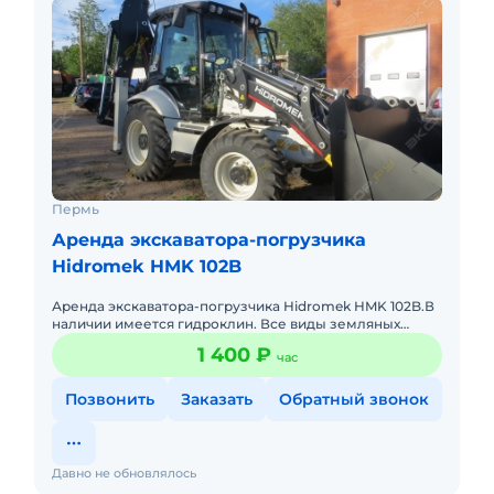
Пермь
Аренда экскаватора-погрузчика
Hidromek HMK 102B
Аренда экскаватора-погрузчика Hidromek HMK 102B.В
наличии имеется гидроклин. Все виды земляных
работ: уборка территории от снега, рытье траншей,
1 400 ₽
час
котлованов, пла
Позвонить
Заказать
Обратный звонок
Давно не обновлялось