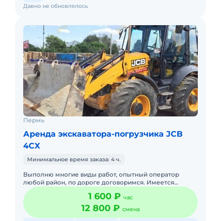
Давно не обновлялось
Пермь
Аренда экскаватора-погрузчика JCB
4CX
Минимальное время заказа: 4 ч.
Выполню многие виды работ, опытный оператор
любой район, по дороге договоримся. Имеется
гидроклин, ямобур 250, 300, 350 мм. Ковш 45,60 см.
1 600 ₽
час
максимальная глубина
12 800 ₽
смена