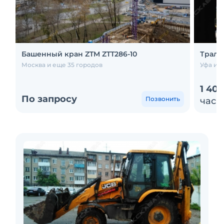
Башенный кран ZTM ZTT286-10
Трал 
Москва и еще 35 городов
Уфа и е
1 40
По запросу
Позвонить
час