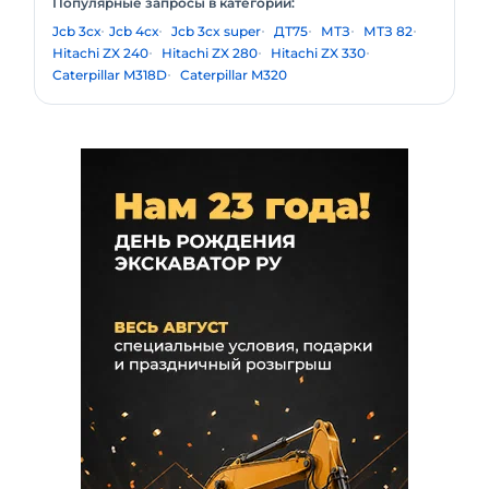
Популярные запросы в категории:
Jcb 3cх
Jcb 4сх
Jcb 3cx super
ДТ75
МТЗ
МТЗ 82
Hitachi ZX 240
Hitachi ZX 280
Hitachi ZX 330
Caterpillar M318D
Caterpillar M320