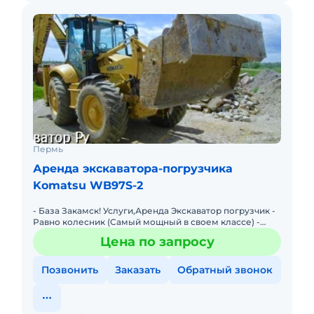
Пермь
Аренда экскаватора-погрузчика
Komatsu WB97S-2
- База Закамск! Услуги,Аренда Экскаватор погрузчик -
Равно колесник (Самый мощный в своем классе) -
Крабовый ход( позволяет маневрировать,работать в
Цена по запросу
стесненных
Позвонить
Заказать
Обратный звонок