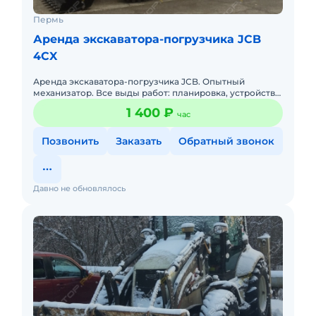
Пермь
Аренда экскаватора-погрузчика JCB
4CX
Аренда экскаватора-погрузчика JCB. Опытный
механизатор. Все выды работ: планировка, устройство
котлованов, демонтаж, погрузка и вывоз
1 400 ₽
час
строительного мусора, уб
Позвонить
Заказать
Обратный звонок
Давно не обновлялось