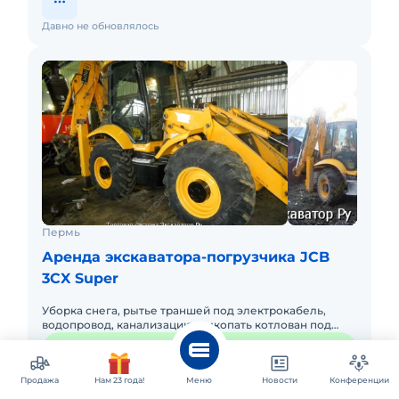
Давно не обновлялось
Пермь
Аренда экскаватора-погрузчика JCB
3CX Super
Уборка снега, рытье траншей под электрокабель,
водопровод, канализацию, выкопать котлован под
фундамент. Вместимость заднего ковша — 0.48 метра
1 400 ₽
час
кубических. Глуб
Продажа
Нам 23 года!
Меню
Новости
Конференции
Позвонить
Заказать
Обратный звонок