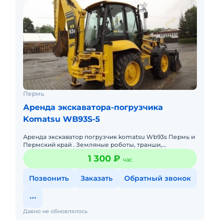
Пермь
Аренда экскаватора-погрузчика
Komatsu WB93S-5
Аренда экскаватор погрузчик komatsu Wb93s Пермь и
Пермский край . Земляные роботы, транши,
планировка территории, рытье котлованов , и другой
1 300 ₽
час
вида робота люб
Позвонить
Заказать
Обратный звонок
Давно не обновлялось