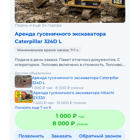
Пермь и ещё 34 города
Аренда гусеничного экскаватора
Caterpillar 324D L
Минимальное время заказа: 7+1 ч.
Подача в день заказа. Пакет отчетных документов. С
оператором. Топливо включено в стоимость. Топливо
оплачивается отдельно. Долгосрочная аренда.
Другие объявления
Краткосрочная а
Аренда гусеничного экскаватора Caterpillar
324D L
1 000 ₽ час
8 000 ₽ смена
Аренда гусеничного экскаватора Hitachi
ZX330
1 400 ₽ час
10 000 ₽ смена
Показать еще 7 из 9
1 000 ₽
час
8 000 ₽
смена
Позвонить
Заказать
Обратный звонок