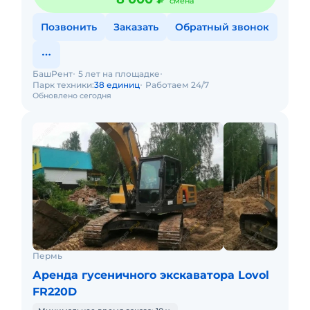
смена
Позвонить
Заказать
Обратный звонок
БашРент
5 лет на площадке
Парк техники:
38 единиц
Работаем 24/7
Обновлено сегодня
Пермь
Аренда гусеничного экскаватора Lovol
FR220D