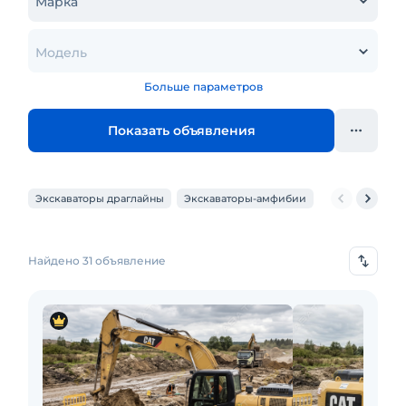
Марка
Модель
Больше параметров
Показать объявления
Экскаваторы драглайны
Экскаваторы-амфибии
Экскаваторы-
Найдено 31 объявление