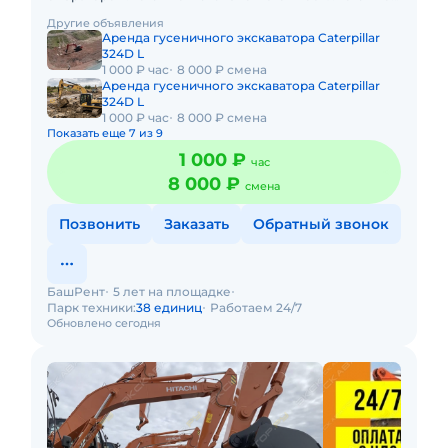
оплачивается отдельно. Долгосрочная аренда.
Другие объявления
Краткосрочная а
Аренда гусеничного экскаватора Caterpillar
324D L
1 000 ₽ час
8 000 ₽ смена
Аренда гусеничного экскаватора Caterpillar
324D L
1 000 ₽ час
8 000 ₽ смена
Показать еще 7 из 9
1 000 ₽
час
8 000 ₽
смена
Позвонить
Заказать
Обратный звонок
БашРент
5 лет на площадке
Парк техники:
38 единиц
Работаем 24/7
Обновлено сегодня