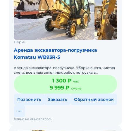
Пермь
Аренда экскаватора-погрузчика
Komatsu WB93R-5
Аренда экскаватора-погрузчика. Уборка снега, чистка
снега, все виды земляных работ, погрузка в
самосвалы, планировка и благоустройство
1 300 ₽
час
территории, корчевание пн
9 999 ₽
смена
Позвонить
Заказать
Обратный звонок
Давно не обновлялось