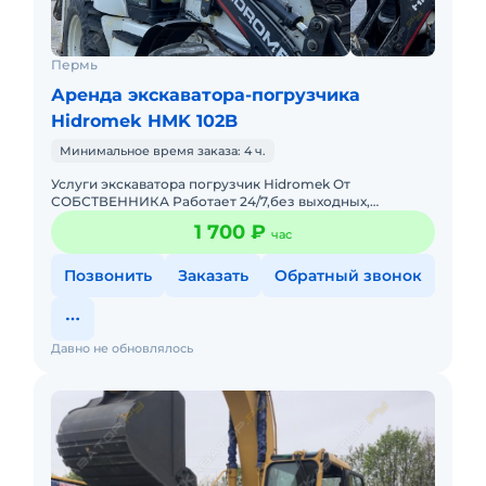
Пермь
Аренда экскаватора-погрузчика
Hidromek HMK 102B
Минимальное время заказа: 4 ч.
Услуги экскаватора погрузчик Hidromek От
СОБСТВЕННИКА Работает 24/7,без выходных,
работаем как с частными лицами,так и с
1 700 ₽
час
организациями, в Перми и Пермском к
Позвонить
Заказать
Обратный звонок
Давно не обновлялось