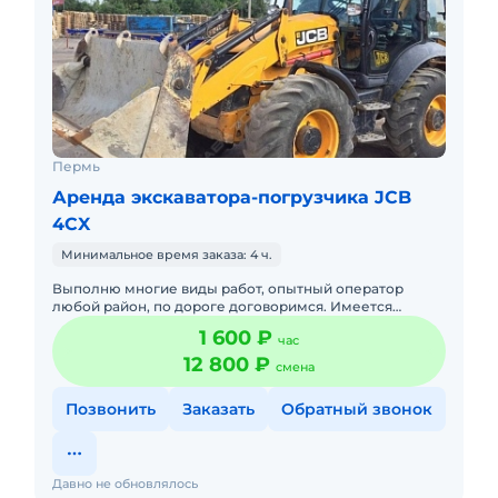
Пермь
Аренда экскаватора-погрузчика JCB
4CX
Минимальное время заказа: 4 ч.
Выполню многие виды работ, опытный оператор
любой район, по дороге договоримся. Имеется
гидроклин, ямобур 250, 300, 350 мм. Ковш 45,60 см.
1 600 ₽
час
максимальная глубина
12 800 ₽
смена
Позвонить
Заказать
Обратный звонок
Давно не обновлялось