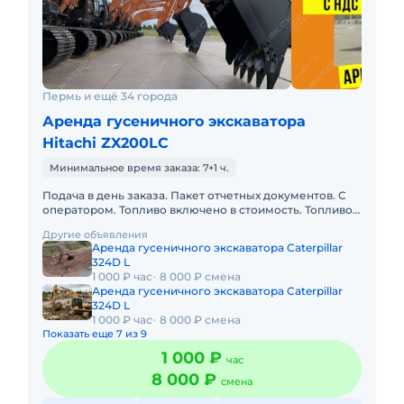
Пермь и ещё 34 города
Аренда гусеничного экскаватора
Hitachi ZX200LC
Минимальное время заказа: 7+1 ч.
Подача в день заказа. Пакет отчетных документов. С
оператором. Топливо включено в стоимость. Топливо
оплачивается отдельно. Долгосрочная аренда.
Другие объявления
Краткосрочная а
Аренда гусеничного экскаватора Caterpillar
324D L
1 000 ₽ час
8 000 ₽ смена
Аренда гусеничного экскаватора Caterpillar
324D L
1 000 ₽ час
8 000 ₽ смена
Показать еще 7 из 9
1 000 ₽
час
8 000 ₽
смена