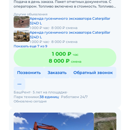
Подача в день заказа. Пакет отчетных документов. С
оператором. Топливо включено в стоимость. Топливо
оплачивается отдельно. Долгосрочная аренда.
Другие объявления
Краткосрочная а
Аренда гусеничного экскаватора Caterpillar
324D L
1 000 ₽ час
8 000 ₽ смена
Аренда гусеничного экскаватора Caterpillar
324D L
1 000 ₽ час
8 000 ₽ смена
Показать еще 7 из 9
1 000 ₽
час
8 000 ₽
смена
Позвонить
Заказать
Обратный звонок
БашРент
5 лет на площадке
Парк техники:
38 единиц
Работаем 24/7
Обновлено сегодня