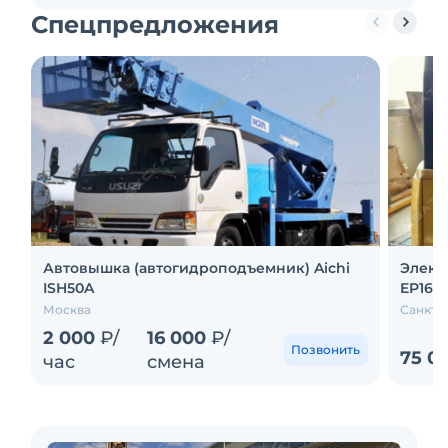
Спецпредложения
Автовышка (автогидроподъемник) Aichi
Элект
ISH50A
EP16C
Москва
Санкт-
2 000
₽/
16 000
₽/
Позвонить
75 0
час
смена