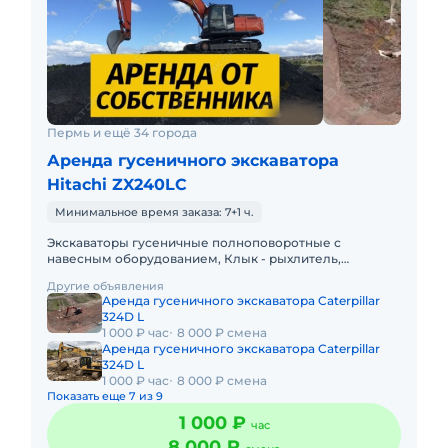
Пермь и ещё 34 города
Аренда гусеничного экскаватора
Hitachi ZX240LC
Минимальное время заказа: 7+1 ч.
Экскаваторы гусеничные полноповоротные с
навесным оборудованием, Клык - рыхлитель,
Траншейный ковш, Планировочный ковш.В автопарке
Другие объявления
компании имеются экскаваторы
Аренда гусеничного экскаватора Caterpillar
324D L
1 000 ₽ час
8 000 ₽ смена
Аренда гусеничного экскаватора Caterpillar
324D L
1 000 ₽ час
8 000 ₽ смена
Показать еще 7 из 9
1 000 ₽
час
8 000 ₽