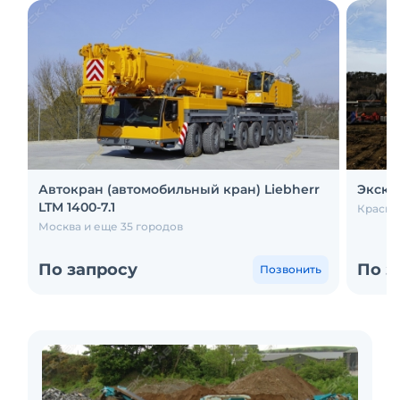
Автокран (автомобильный кран) Liebherr
Экска
LTM 1400-7.1
Красно
Москва и еще 35 городов
По запросу
По з
Позвонить