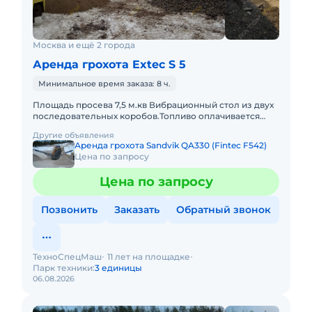
Москва и ещё 2 города
Аренда грохота Extec S 5
Минимальное время заказа: 8 ч.
Площадь просева 7,5 м.кв Вибрационный стол из двух
последовательных коробов.Топливо оплачивается
отдельно. Техника с малой наработкой. С оператором.
Другие объявления
Пакет отчет
Аренда грохота Sandvik QA330 (Fintec F542)
Цена по запросу
Цена по запросу
Позвонить
Заказать
Обратный звонок
ТехноСпецМаш
11 лет на площадке
Парк техники:
3 единицы
06.08.2026