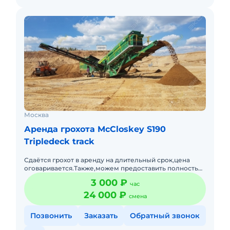
Москва
Аренда грохота McCloskey S190
Tripledeck track
Сдаётся грохот в аренду на длительный срок,цена
оговаривается.Также,можем предоставить полностью
комплекс и не один,вся техника в наличии
3 000 ₽
час
24 000 ₽
смена
Позвонить
Заказать
Обратный звонок