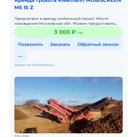
Аренда грохота Kleemann MOBISCREEN
MS 15 Z
Предлагаем в аренду мобильный грохот. Место
нахождения Московская обл. Можем предоставить
комплекс грохот, экскаватор 330 и погрузчик 3 куба,
3 000 ₽
час
стоимость комплекс
Позвонить
Заказать
Обратный звонок
Давно не обновлялось
Москва