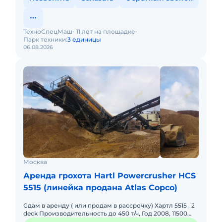
ТехноСпецМаш
11 лет на площадке
Парк техники:
3 единицы
06.08.2026
Москва
Аренда грохота Hartl Powercrusher HCS
5515 (линейка продана Atlas Copco)
Сдам в аренду ( или продам в рассрочку) Хартл 5515 , 2
deck Производительность до 450 т/ч, Год 2008, 11500
моточасов, Двигатель САТ с 4.4, откапитален, нараб