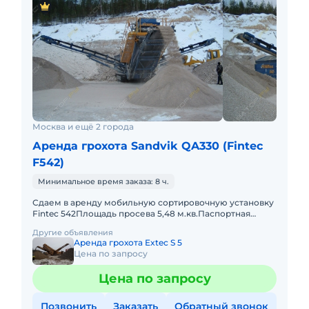
Москва и ещё 2 города
Аренда грохота Sandvik QA330 (Fintec
F542)
Минимальное время заказа: 8 ч.
Сдаем в аренду мобильную сортировочную установку
Fintec 542Площадь просева 5,48 м.кв.Паспортная
производительность 400 т/чКолосниковая решетка на
Другие объявления
радиоуправлени
Аренда грохота Extec S 5
Цена по запросу
Цена по запросу
Позвонить
Заказать
Обратный звонок