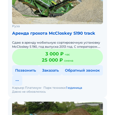
Руза
Аренда грохота McCloskey S190 track
Сдаю в аренду мобильную сортировочную установку
McCloskey S 190, год выпуска 2013 год. С оператором.
Долгосрочная аренда. Сейчас свободна. Все условия
3 000 ₽
час
обговарив
25 000 ₽
смена
Позвонить
Заказать
Обратный звонок
Карьер Платинум
Парк техники:
1 единица
Давно не обновлялось