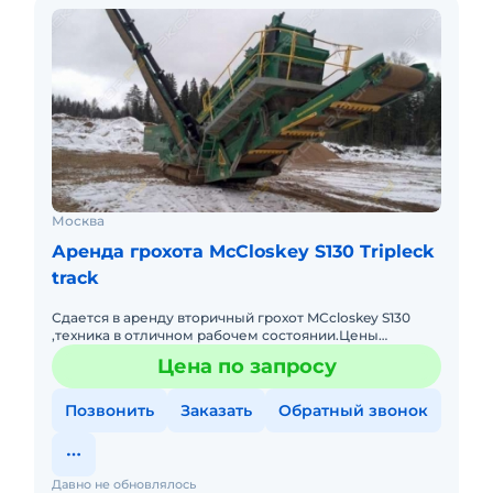
Москва
Аренда грохота McCloskey S130 Tripleck
track
Сдается в аренду вторичный грохот MCcloskey S130
,техника в отличном рабочем состоянии.Цены
обсуждаются,в зависимости от условий эксплуатации.
Цена по запросу
Так же готовы пре
Позвонить
Заказать
Обратный звонок
Давно не обновлялось