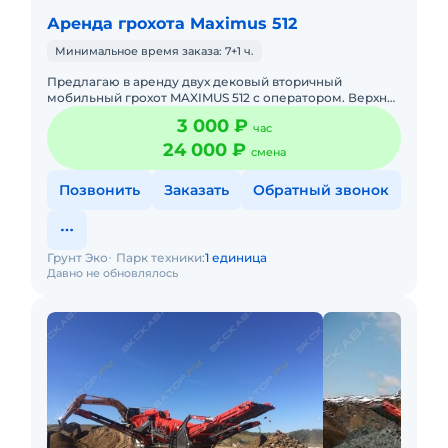
Аренда грохота Maximus 512
Минимальное время заказа: 7+1 ч.
Предлагаю в аренду двух дековый вторичный
мобильный грохот MAXIMUS 512 с оператором. Верхняя
дека 3660х1525 мм Нижняя дека 3140х1525 мм
3 000 ₽
час
Производительность 30
24 000 ₽
смена
Позвонить
Заказать
Обратный звонок
Грунт Эко
Парк техники:
1 единица
Давно не обновлялось