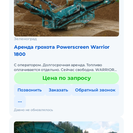
Зеленоград
Аренда грохота Powerscreen Warrior
1800
С оператором. Долгосрочная аренда. Топливо
оплачивается отдельно. Сейчас свободна. WARRIOR
1800. Первичный двухдековый грохот. Просевная 4.88
Цена по запросу
на 1.52, приемный
Позвонить
Заказать
Обратный звонок
Давно не обновлялось