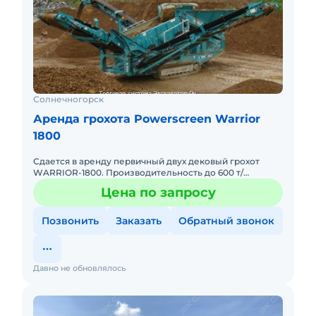
Солнечногорск
Аренда грохота Powerscreen Warrior
1800
Сдается в аренду первичный двух дековый грохот
WARRIOR-1800. Производительность до 600 т/
ч.просевная 4.88 на 1.52,приемный бункер 6.8 м3. А так
Цена по запросу
же сдается вт
Позвонить
Заказать
Обратный звонок
Давно не обновлялось