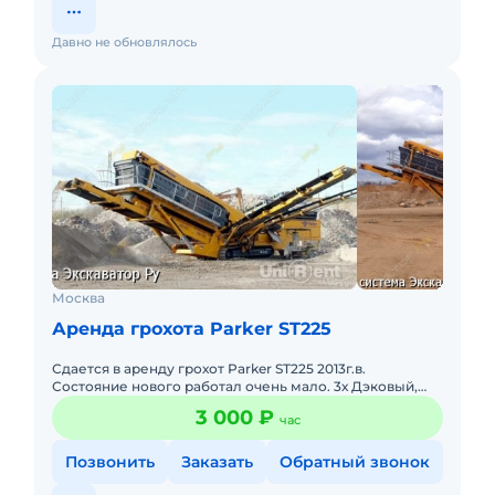
Давно не обновлялось
Москва
Аренда грохота Parker ST225
Сдается в аренду грохот Parker ST225 2013г.в.
Состояние нового работал очень мало. 3х Дэковый,
производительность 6003т\ч. Сдается от
3 000 ₽
час
собственника(НДС). Договор
Позвонить
Заказать
Обратный звонок