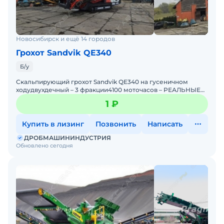
Новосибирск и ещё 14 городов
Грохот Sandvik QE340
Б/у
Скальпирующий грохот Sandvik QE340 на гусеничном
ходудвухдечный – 3 фракции4100 моточасов – РЕАЛЬНЫЕ
ЧАСЫ!Год выпуска: 2011Верхний дек: 4800x1420 мм
1 ₽
Купить в лизинг
Позвонить
Написать
ДРОБМАШИНИНДУСТРИЯ
Обновлено сегодня