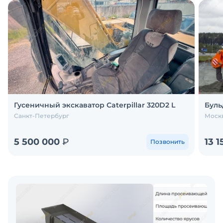
Гусеничный экскаватор Caterpillar 320D2 L
Буль
Санкт-Петербург
Москв
5 500 000
₽
13 
Позвонить