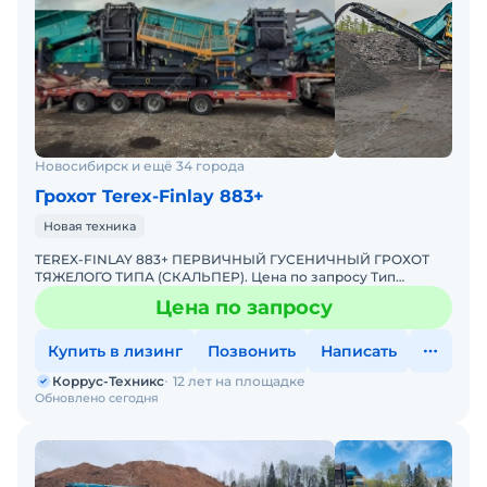
Новосибирск и ещё 34 города
Грохот Terex-Finlay 883+
Новая техника
TEREX-FINLAY 883+ ПЕРВИЧНЫЙ ГУСЕНИЧНЫЙ ГРОХОТ
ТЯЖЕЛОГО ТИПА (СКАЛЬПЕР). Цена по запросу Тип
грохота: вибрационные Способ перемещения: самоходные
Цена по запросу
Самый попул
Купить в лизинг
Позвонить
Написать
Коррус-Техникс
12 лет на площадке
Обновлено сегодня