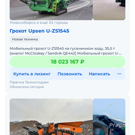
Новосибирск и ещё 34 города
Грохот Upsen U-ZS1545
Новая техника
Мобильный грохот U-ZS1545 на гусеничном ходу, 35,5 т
(аналог McCloskey / Sandvik QE442) Мобильный грохот U-
ZS1545 на гусеничном шасси - это тяжелая сортировочн
18 023 167 ₽
Купить в лизинг
Позвонить
Написать
Прагма Технолоджи
Обновлено сегодня