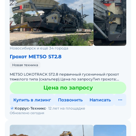
Новосибирск и ещё 34 города
Грохот METSO ST2.8
Новая техника
METSO LOKOTRACK ST2.8 первичный гусеничный грохот
тяжелого типа (скальпер).Цена по запросуТип грохота:
вибрационныеСпособ перемещения: самоходныеСамый
Цена по запросу
популярны
Купить в лизинг
Позвонить
Написать
Коррус-Техникс
12 лет на площадке
Обновлено сегодня