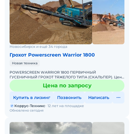
Новосибирск и ещё 34 города
Грохот Powerscreen Warrior 1800
Новая техника
POWERSCREEN WARRIOR 1800 ПЕРВИЧНЫЙ
ГУСЕНИЧНЫЙ ГРОХОТ ТЯЖЕЛОГО ТИПА (СКАЛЬПЕР). Цена
по запросу Тип грохота: вибрационные Способ
Цена по запросу
перемещения: самоходные Самы
Купить в лизинг
Позвонить
Написать
Коррус-Техникс
12 лет на площадке
Обновлено сегодня