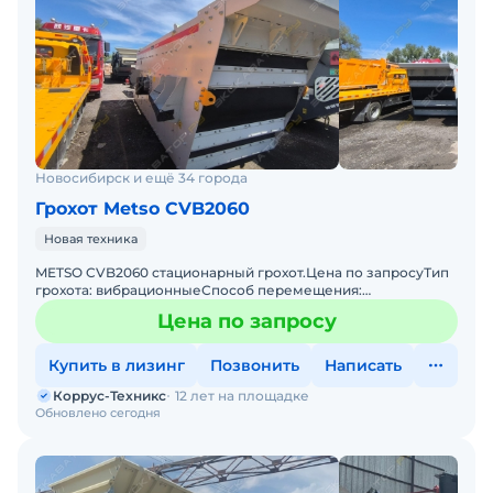
Новосибирск и ещё 34 города
Грохот Metso CVB2060
Новая техника
METSO CVB2060 стационарный грохот.Цена по запросуТип
грохота: вибрационныеСпособ перемещения:
стационарныеСамый популярный в мире и РФ
Цена по запросу
стационарный грохот METSO
Купить в лизинг
Позвонить
Написать
Коррус-Техникс
12 лет на площадке
Обновлено сегодня