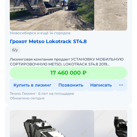
Новосибирск и ещё 14 городов
Грохот Metso Lokotrack ST4.8
Б/у
Лизинговая компания продает УСТАНОВКУ МОБИЛЬНУЮ
СОРТИРОВОЧНУЮ METSO, LOKOTRACK ST4.8 2019
г.в.Модель, № двигателя (двигателей): C4.4,
17 460 000 ₽
W2309578Рабочий объем двиг
Купить в лизинг
Позвонить
Написать
Техно Лизинг
6 лет на площадке
Обновлено сегодня