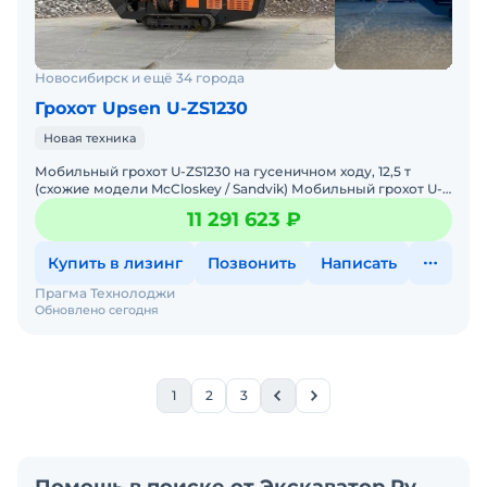
Новосибирск и ещё 34 города
Грохот Upsen U-ZS1230
Новая техника
Мобильный грохот U-ZS1230 на гусеничном ходу, 12,5 т
(схожие модели McCloskey / Sandvik) Мобильный грохот U-
ZS1230 на гусеничном шасси - это универсальная сорт
11 291 623 ₽
Купить в лизинг
Позвонить
Написать
Прагма Технолоджи
Обновлено сегодня
1
2
3