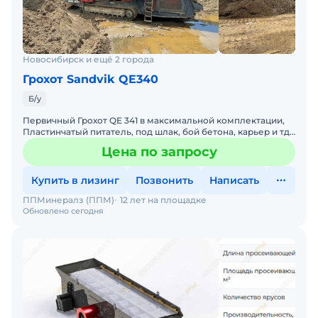
Новосибирск и ещё 2 города
Грохот Sandvik QE340
Б/у
Первичный Грохот QE 341 в максимальной комплектации,
Пластинчатый питатель, под шлак, бой бетона, карьер и тд.
Двигатель САТ С4.4 механический, Производитель
Цена по запросу
Купить в лизинг
Позвонить
Написать
ППМинералз (ППМ)
12 лет на площадке
Обновлено сегодня