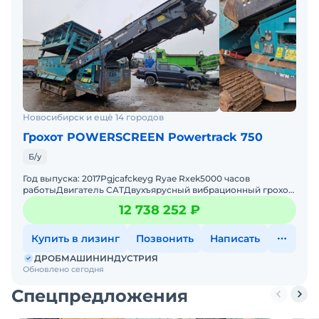
Новосибирск и ещё 14 городов
Грохот POWERSCREEN Powertrack 750
Б/у
Год выпуска: 2017Pgjcafckeyg Ryae Rxek5000 часов
работыДвигатель CATДвухъярусный вибрационный грохот
Grizzly. Верхний ярус – балки Bofor, нижний ярус &nda
12 738 252 ₽
Купить в лизинг
Позвонить
Написать
ДРОБМАШИНИНДУСТРИЯ
Обновлено сегодня
Спецпредложения