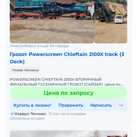
Новосибирск и ещё 34 города
Грохот Powerscreen Chieftain 2100X track (3
Deck)
Новая техника
POWERSCREEN CHIEFTAIN 2100X ВТОРИЧНЫЙ
ФИНАЛЬНЫЙ ГУСЕНИЧНЫЙ ГРОХОТ (САЙЗЕР). Цена по
запросу Тип грохота: вибрационные Способ перемещения:
Цена по запросу
самоходные Самый п
Купить в лизинг
Позвонить
Написать
Коррус-Техникс
12 лет на площадке
Обновлено сегодня