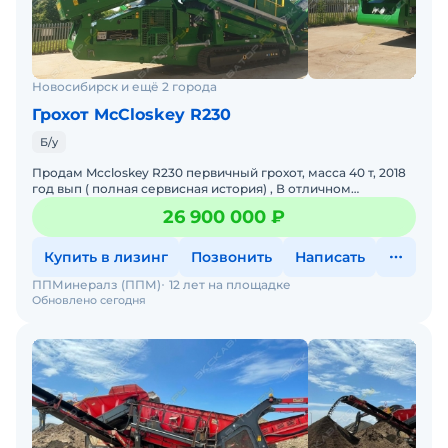
Новосибирск и ещё 2 города
Грохот McCloskey R230
Б/у
Продам Mccloskey R230 первичный грохот, масса 40 т, 2018
год вып ( полная сервисная история) , В отличном
состоянии , Бункер питатель 9 м3, Грохот 6,1х1,85
26 900 000 ₽
Купить в лизинг
Позвонить
Написать
ППМинералз (ППМ)
12 лет на площадке
Обновлено сегодня