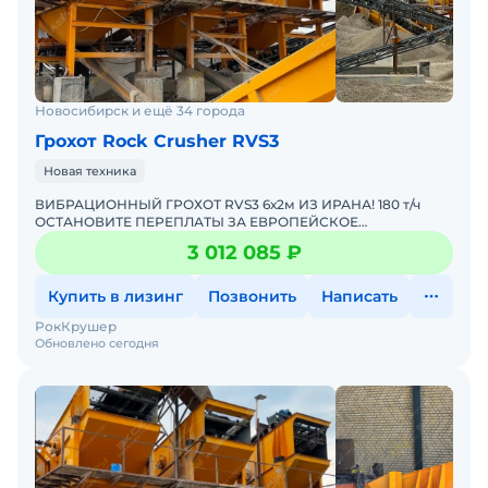
Новосибирск и ещё 34 города
Грохот Rock Crusher RVS3
Новая техника
ВИБРАЦИОННЫЙ ГРОХОТ RVS3 6х2м ИЗ ИРАНА! 180 т/ч
ОСТАНОВИТЕ ПЕРЕПЛАТЫ ЗА ЕВРОПЕЙСКОЕ
ОБОРУДОВАНИЕ! Пока ваши конкуренты покупают
3 012 085 ₽
дорогие грохоты у перекупщиков
Купить в лизинг
Позвонить
Написать
РокКрушер
Обновлено сегодня