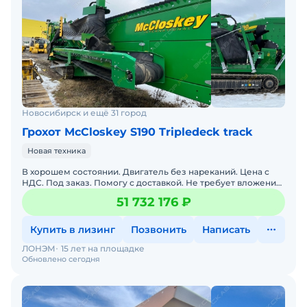
Новосибирск и ещё 31 город
Грохот McCloskey S190 Tripledeck track
Новая техника
В хорошем состоянии. Двигатель без нареканий. Цена с
НДС. Под заказ. Помогу с доставкой. Не требует вложений.
Обслуживалась у оф. дилера. Готова к эксплуатации.
51 732 176 ₽
Купить в лизинг
Позвонить
Написать
ЛОНЭМ
15 лет на площадке
Обновлено сегодня