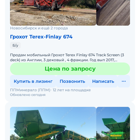
Новосибирск и ещё 2 города
Грохот Terex-Finlay 674
Б/у
Продам мобильный Грохот Terex Finlay 674 Track Screen (3
deck) из Англии, 3 дековый , 4 фракции. Год вып 2017,
состояние отличное, от офиц дилера в Северной Ир
Цена по запросу
Купить в лизинг
Позвонить
Написать
ППМинералз (ППМ)
12 лет на площадке
Обновлено сегодня