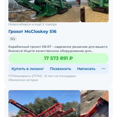
Новосибирск и ещё 2 города
Грохот McCloskey 516
Б/у
Барабанный грохот 516 RT – надежное решение для вашего
бизнеса! Ищете качественное оборудование для
сортировки и переработки материалов? Обратите
17 573 891 ₽
внимание на
Купить в лизинг
Позвонить
Написать
ППМинералз (ППМ)
12 лет на площадке
Обновлено сегодня