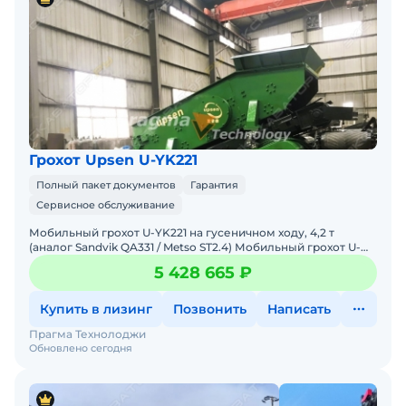
Грохот Upsen U-YK221
Полный пакет документов
Гарантия
Сервисное обслуживание
Мобильный грохот U-YK221 на гусеничном ходу, 4,2 т
(аналог Sandvik QA331 / Metso ST2.4) Мобильный грохот U-
YK221 на гусеничном шасси - это компактная и высокоэ
5 428 665 ₽
Купить в лизинг
Позвонить
Написать
Прагма Технолоджи
Обновлено сегодня