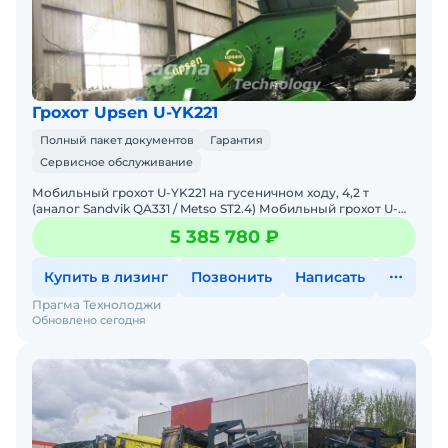
Грохот Upsen U-YK221
Полный пакет документов
Гарантия
Сервисное обслуживание
Мобильный грохот U-YK221 на гусеничном ходу, 4,2 т
(аналог Sandvik QA331 / Metso ST2.4) Мобильный грохот U-
YK221 на гусеничном шасси - это компактная и высокоэ
5 385 780 ₽
Купить в лизинг
Позвонить
Написать
Прагма Технолоджи
Обновлено сегодня