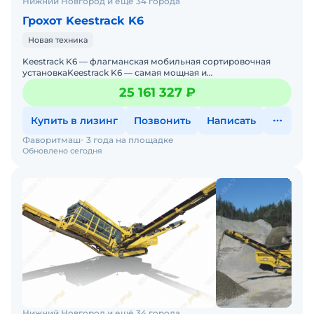
Нижний Новгород и ещё 34 города
Грохот Keestrack K6
Новая техника
Keestrack K6 — флагманская мобильная сортировочная
установкаKeestrack K6 — самая мощная и
производительная сортировочная установка в линейке
25 161 327 ₽
Keestra
Купить в лизинг
Позвонить
Написать
Фаворитмаш
3 года на площадке
Обновлено сегодня
Нижний Новгород и ещё 34 города