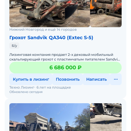
Нижний Новгород и ещё 14 городов
Грохот Sandvik QA340 (Extec S-5)
Б/у
Лизинговая компания продает 2-х дековый мобильный
скальпирующий грохот с пластинчатым питателем Sandvik
QE 340 2011 г.в.Двигатель CATERPILLAR C 4.4Номинальная м
6 686 000 ₽
Купить в лизинг
Позвонить
Написать
Техно Лизинг
6 лет на площадке
Обновлено сегодня