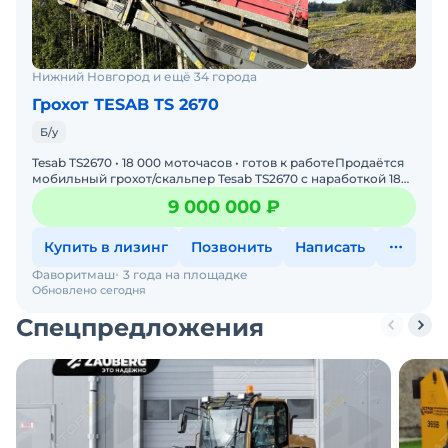
Нижний Новгород и ещё 34 города
Грохот TESAB TS 2670
Б/у
Tesab TS2670 • 18 000 моточасов • готов к работеПродаётся
мобильный грохот/скальпер Tesab TS2670 с наработкой 18
000 м/ч. Машина в рабочем состоянии,
9 000 000 ₽
Купить в лизинг
Позвонить
Написать
Фаворитмаш
3 года на площадке
Обновлено сегодня
Спецпредложения