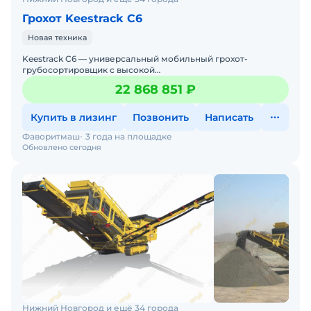
Грохот Keestrack C6
Новая техника
Keestrack C6 — универсальный мобильный грохот-
грубосортировщик с высокой
производительностьюKeestrack C6 — это мощная и
22 868 851 ₽
универсальная мобильная сорт
Купить в лизинг
Позвонить
Написать
Фаворитмаш
3 года на площадке
Обновлено сегодня
Нижний Новгород и ещё 34 города