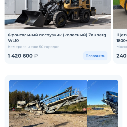
Фронтальный погрузчик (колесный) Zauberg
Щетк
WL10
1800
Кемерово и еще 50 городов
Москв
1 420 600
₽
240
Позвонить