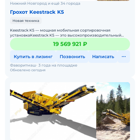
Нижний Новгород и ещё 34 города
Грохот Keestrack K5
Новая техника
Keestrack K5 — мощная мобильная сортировочная
установкаKeestrack K5 — это высокопроизводительный
мобильный грохот, созданный для интенсивной работы
19 569 921 ₽
Купить в лизинг
Позвонить
Написать
Фаворитмаш
3 года на площадке
Обновлено сегодня