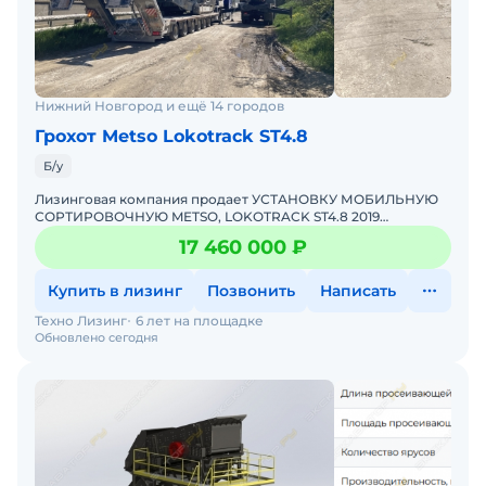
Нижний Новгород и ещё 14 городов
Грохот Metso Lokotrack ST4.8
Б/у
Лизинговая компания продает УСТАНОВКУ МОБИЛЬНУЮ
СОРТИРОВОЧНУЮ METSO, LOKOTRACK ST4.8 2019
г.в.Модель, № двигателя (двигателей): C4.4,
17 460 000 ₽
W2309578Рабочий объем двиг
Купить в лизинг
Позвонить
Написать
Техно Лизинг
6 лет на площадке
Обновлено сегодня