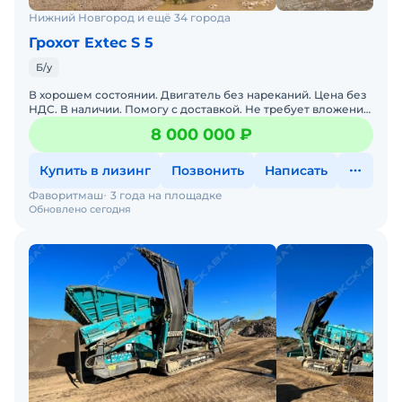
Нижний Новгород и ещё 34 города
Грохот Extec S 5
Б/у
В хорошем состоянии. Двигатель без нареканий. Цена без
НДС. В наличии. Помогу с доставкой. Не требует вложений.
Обслуживалась у оф. дилера. Готова к эксплуатаци
8 000 000 ₽
Купить в лизинг
Позвонить
Написать
Фаворитмаш
3 года на площадке
Обновлено сегодня