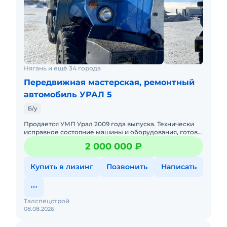
Нягань и ещё 34 города
Передвижная мастерская, ремонтный
автомобиль УРАЛ 5
Б/у
Продается УМП Урал 2009 года выпуска. Технически
исправное состояние машины и оборудования, готово
к эксплуатации. Все ТО проводились согласно
2 000 000 ₽
регламента. Отлич
Купить в лизинг
Позвонить
Написать
Талспецстрой
08.08.2026