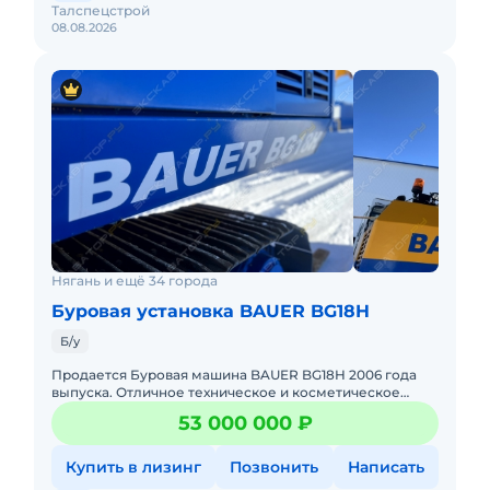
Талспецстрой
08.08.2026
Нягань и ещё 34 города
Буровая установка BAUER BG18H
Б/у
Продается Буровая машина BAUER BG18H 2006 года
выпуска. Отличное техническое и косметическое
состояния, готов к эксплуатации. Все ТО проводились
53 000 000 ₽
согласно реглам
Купить в лизинг
Позвонить
Написать