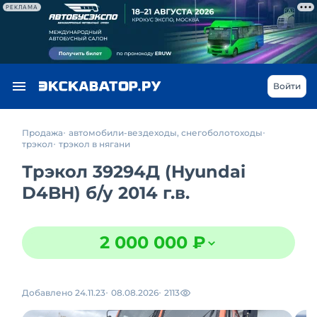
РЕКЛАМА
Войти
Продажа
автомобили-вездеходы, снегоболотоходы
трэкол
трэкол в нягани
Трэкол 39294Д (Hyundai
D4BH)
б/у
2014 г.в.
2 000 000 ₽
Добавлено 24.11.23
08.08.2026
2113