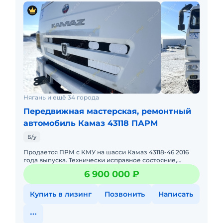
Нягань и ещё 34 города
Передвижная мастерская, ремонтный
автомобиль Камаз 43118 ПАРМ
Б/у
Продается ПРМ с КМУ на шасси Камаз 43118-46 2016
года выпуска. Технически исправное состояние,
готово к эксплуатации. Все ТО проводились согласно
6 900 000 ₽
регламента. В
Купить в лизинг
Позвонить
Написать