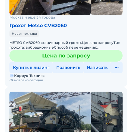
Москва и ещё 34 города
Грохот Metso CVB2060
Новая техника
METSO CVB2060 стационарный грохот.Цена по запросуТип
грохота: вибрационныеСпособ перемещения:
стационарныеСамый популярный в мире и РФ
Цена по запросу
стационарный грохот METSO
Купить в лизинг
Позвонить
Написать
Коррус-Техникс
Обновлено сегодня