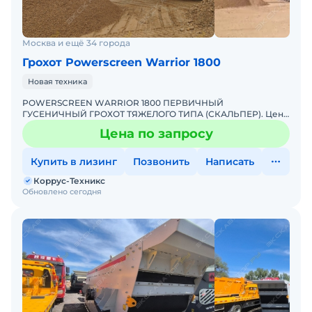
Москва и ещё 34 города
Грохот Powerscreen Warrior 1800
Новая техника
POWERSCREEN WARRIOR 1800 ПЕРВИЧНЫЙ
ГУСЕНИЧНЫЙ ГРОХОТ ТЯЖЕЛОГО ТИПА (СКАЛЬПЕР). Цена
по запросу Тип грохота: вибрационные Способ
Цена по запросу
перемещения: самоходные Самы
Купить в лизинг
Позвонить
Написать
Коррус-Техникс
Обновлено сегодня