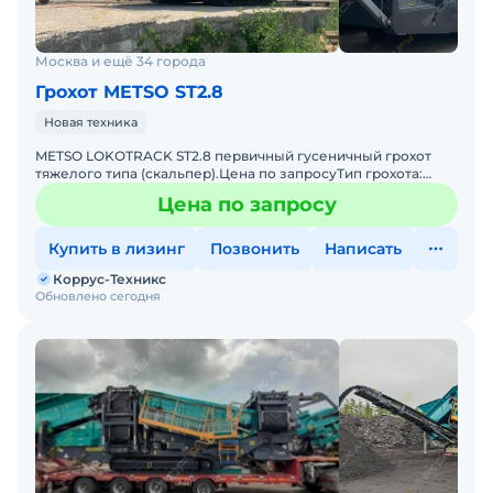
Москва и ещё 34 города
Грохот METSO ST2.8
Новая техника
METSO LOKOTRACK ST2.8 первичный гусеничный грохот
тяжелого типа (скальпер).Цена по запросуТип грохота:
вибрационныеСпособ перемещения: самоходныеСамый
Цена по запросу
популярны
Купить в лизинг
Позвонить
Написать
Коррус-Техникс
Обновлено сегодня