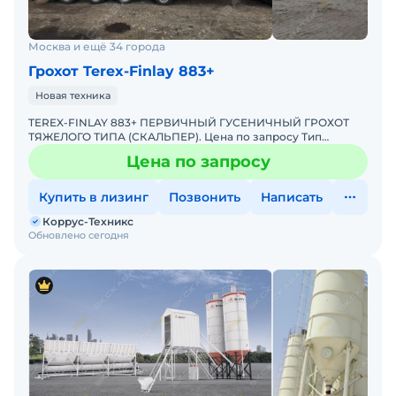
Москва и ещё 34 города
Грохот Terex-Finlay 883+
Новая техника
TEREX-FINLAY 883+ ПЕРВИЧНЫЙ ГУСЕНИЧНЫЙ ГРОХОТ
ТЯЖЕЛОГО ТИПА (СКАЛЬПЕР). Цена по запросу Тип
грохота: вибрационные Способ перемещения: самоходные
Цена по запросу
Самый попул
Купить в лизинг
Позвонить
Написать
Коррус-Техникс
Обновлено сегодня