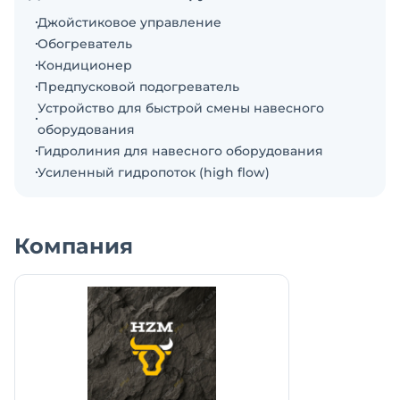
- Мультифункциональный джойстик Easy Control.
Джойстиковое управление
- Цилиндры фронтальной стрелы с функцией
Обогреватель
демпфирования в крайней нижней точке при
Кондиционер
опускании - исключает биение стрелы об
Предпусковой подогреватель
ограничители, снижает ударные нагрузки на раму
Устройство для быстрой смены навесного
и увеличивает ресурс конструкции.
оборудования
- Короткое время рабочего цикла 9,3 сек.
Гидролиния для навесного оборудования
- Предпусковой прогрев впускного коллектора +
Усиленный гидропоток (high flow)
водяной подогреватель 220В/2,5 кВт.
- Кабина ROPS/FOPS - защита при опрокидывании
и падении предметов.
Компания
- ЖК-монитор бортового компьютера с камерами
переднего и заднего вида.
- Кондиционер + отопитель с 8 диффузорами и
салонным фильтром.
Основные характеристики
Ковш: 0,45 м³ / БСУ Bob-Tach
Номинальная грузоподъёмность: 1000 кг