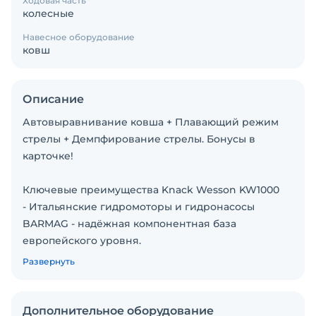
Ходовая часть
колесные
Навесное оборудование
ковш
Описание
Автовыравнивание ковша + Плавающий режим
стрелы + Демпфирование стрелы. Бонусы в
карточке!
Ключевые преимущества Knack Wesson KW1000
- Итальянские гидромоторы и гидронасосы
BARMAG - надёжная компонентная база
европейского уровня.
- Электронная регулировка ограничения
Развернуть
скорости прямо во время движения - точная
настройка под условия работы.
- Минимальный радиус поворота всего 1213 мм.
Дополнительное оборудование