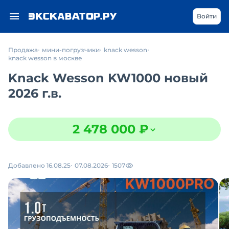
Войти
Продажа
мини-погрузчики
knack wesson
knack wesson в москве
Knack Wesson KW1000 новый
2026 г.в.
2 478 000 ₽
Добавлено 16.08.25
07.08.2026
1507