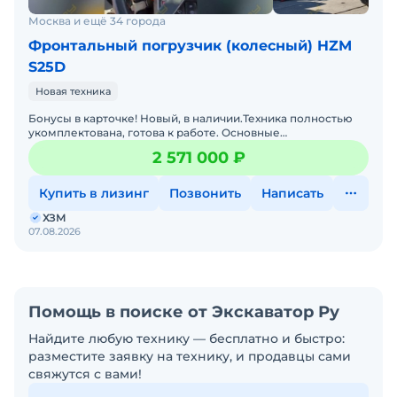
Лизинг: Аванс от 10% Срок до 7 лет Одобрение за
Москва и ещё 34 города
1–2 дня
Фронтальный погрузчик (колесный) HZM
Свяжитесь с нами! Звоните - консультируем по
S25D
всем вопросам.
Новая техника
Приезжайте на тест-драйв и оцените технику
вживую!
Бонусы в карточке! Новый, в наличии.Техника полностью
укомплектована, готова к работе. Основные
Аналоги: Bobcat, JCB, Lonking, XCMG, Bull,
характеристики- Ковш: 1, 5 м³ под быстросъёмную каретку
2 571 000 ₽
Sunward.
(Б
Купить в лизинг
Позвонить
Написать
ХЗМ
07.08.2026
Помощь в поиске от Экскаватор Ру
Найдите любую технику — бесплатно и быстро:
разместите заявку на технику, и продавцы сами
свяжутся с вами!