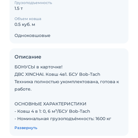
Грузоподъемность
1.5 т
Объем ковша
0.5 куб. м
Одноковшовые
Описание
БОНУСЫ в карточке!
ДВС XINCHAI. Ковш 4в1. БСУ Bob-Tach
Техника полностью укомплектована, готова к
работе.
ОСНОВНЫЕ ХАРАКТЕРИСТИКИ
- Ковш 4 в 1: 0, 6 м³/БСУ Bob-Tach
- Номинальная грузоподъёмность: 1600 кг
- Максимальная статичная грузоподъёмность:
Развернуть
1800 кг