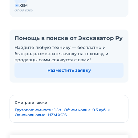
ДОСТАВКА И ОПЛАТА
ХЗМ
07.08.2026
Транспортировка:
По России - рассчитаем индивидуально под
ваш регион
По городу - БЕСПЛАТНО
Помощь в поиске от Экскаватор Ру
Самовывоз со склада- в любое удобное время
Найдите любую технику — бесплатно и
быстро: разместите заявку на технику, и
Лизинг:
продавцы сами свяжутся с вами!
Аванс от 10% - минимальный первый взнос
Разместить заявку
Одобрение за 1–2 дня - быстрое оформление.
СВЯЗАТЬСЯ ПРОСТО!
Звоните - консультируем по всем вопросам.
Наши специалисты ответят на любые
Смотрите также
технические и коммерческие вопросы.
Грузоподъемность: 1.5 т
Объем ковша: 0.5 куб. м
Одноковшовые
HZM XC16