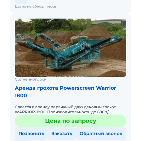
Давно не обновлялось
Солнечногорск
Аренда грохота Powerscreen Warrior
1800
Сдается в аренду первичный двух дековый грохот
WARRIOR-1800. Производительность до 600 т/
ч.просевная 4.88 на 1.52,приемный бункер 6.8 м3. А так
Цена по запросу
же сдается вт
Позвонить
Заказать
Обратный звонок