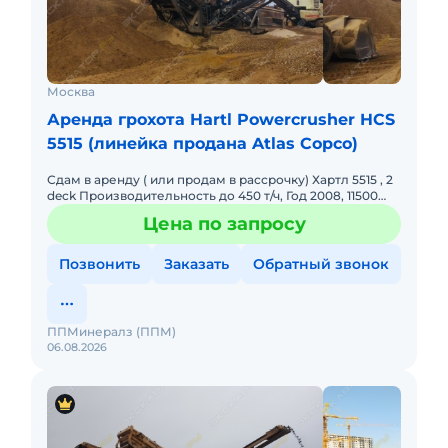
Москва
Аренда грохота Hartl Powercrusher HCS
5515 (линейка продана Atlas Copco)
Сдам в аренду ( или продам в рассрочку) Хартл 5515 , 2
deck Производительность до 450 т/ч, Год 2008, 11500
моточасов, Двигатель САТ с 4.4, откапитален, нараб
Цена по запросу
Позвонить
Заказать
Обратный звонок
ППМинералз (ППМ)
06.08.2026