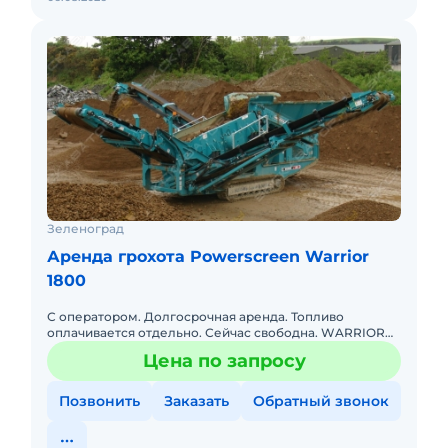
Зеленоград
Аренда грохота Powerscreen Warrior
1800
С оператором. Долгосрочная аренда. Топливо
оплачивается отдельно. Сейчас свободна. WARRIOR
1800. Первичный двухдековый грохот. Просевная 4.88
Цена по запросу
на 1.52, приемный
Позвонить
Заказать
Обратный звонок