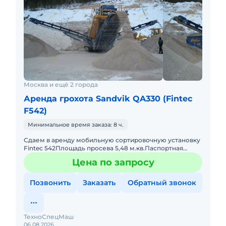
Москва и ещё 2 города
Аренда грохота Sandvik QA330 (Fintec
F542)
Минимальное время заказа: 8 ч.
Сдаем в аренду мобильную сортировочную установку
Fintec 542Площадь просева 5,48 м.кв.Паспортная
производительность 400 т/чКолосниковая решетка на
Цена по запросу
радиоуправлени
Позвонить
Заказать
Обратный звонок
ТехноСпецМаш
06.08.2026