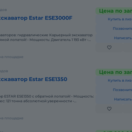
одов
Цена по за
скаватор Estar ESE3000F
Купить в лиз
Позвонит
скаваторов: гидравлические Карьерный экскаватор
Написать
мой лопатой! • Мощность: Двигатель 1 193 кВт •
: Ко
 на площадке
одов
Цена по за
скаватор Estar ESE1350
Купить в лиз
Позвонит
р ESTAR ESE1350 с обратной лопатой! • Мощность:
Написать
Вес: 121 тонна абсолютной уверенности •
: Ковш 7 м3
 на площадке