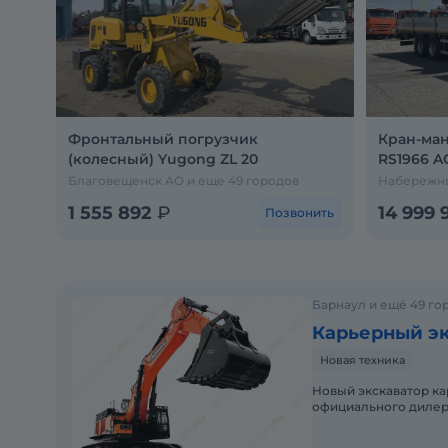
Фронтальный погрузчик
Кран-ман
(колесный) Yugong ZL 20
RS1966 A
Благовещенск АО и еще 49 городов
Набережны
1 555 892
₽
14 999 
Позвонить
Барнаул и ещё 49 го
Карьерный эк
Новая техника
Новый экскаватор ка
официального дилера
гарантиями и полны