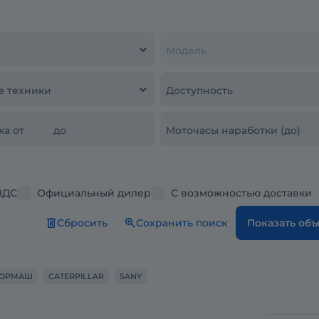
Модель
е техники
Доступность
ка от
до
Моточасы наработки (до)
НДС
Официальный дилер
С возможностью доставки
Сбросить
Сохранить поиск
Показать об
ГОРМАШ
CATERPILLAR
SANY