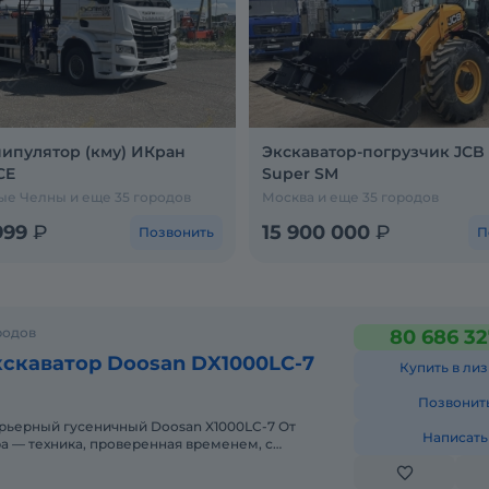
ипулятор (кму) ИКран
Экскаватор-погрузчик JCB
CE
Super SM
е Челны и еще 35 городов
Москва и еще 35 городов
999
₽
15 900 000
₽
Позвонить
П
родов
80 686 32
скаватор Doosan DX1000LC-7
Купить в лиз
Позвонит
рьерный гусеничный Doosan X1000LC-7 От
Написать
 — техника, проверенная временем, с
м обслуживанием! Произво