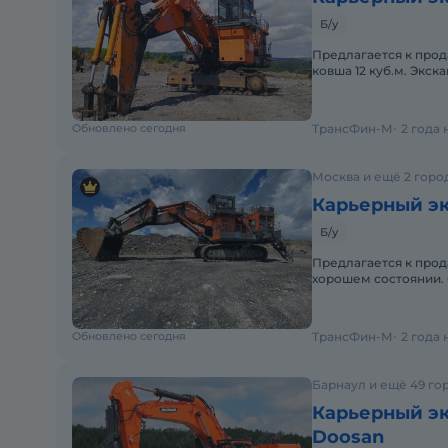
Б/у
Предлагается к прод
ковша 12 куб.м. Экск
указана с учетом НД
Обновлено сегодня
ТрансФин-М
2 года
Москва и ещё 2 горо
Карьерный эк
Б/у
Предлагается к прод
хорошем состоянии. 
территории в Кемеро
Обновлено сегодня
ТрансФин-М
2 года
Барнаул и ещё 49 го
Карьерный эк
Doosan