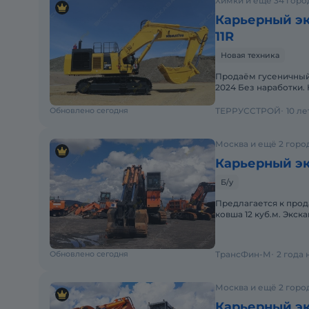
Химки и ещё 34 горо
Карьерный эк
11R
Новая техника
Продаём гусеничный 
2024 Без наработки.
"арктический пакет" 
Обновлено сегодня
ТЕРРУССТРОЙ
10 л
Москва и ещё 2 горо
Карьерный эк
Б/у
Предлагается к прод
ковша 12 куб.м. Экск
указана с учетом НД
Обновлено сегодня
ТрансФин-М
2 года
Москва и ещё 2 горо
Карьерный эк