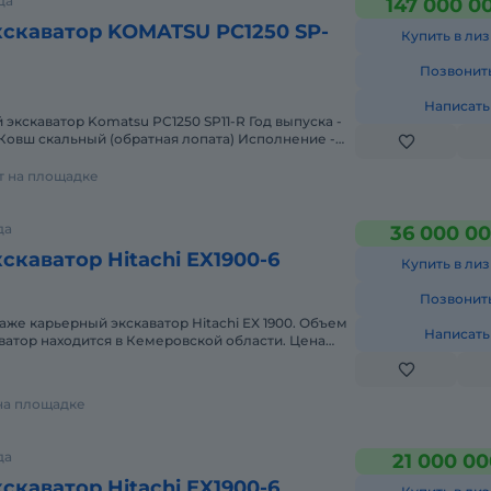
да
147 000 0
скаватор KOMATSU PC1250 SP-
Купить в лиз
Позвонит
Написать
экскаватор Komatsu PC1250 SP11-R Год выпуска -
 Ковш скальный (обратная лопата) Исполнение -
Стра
ет на площадке
да
36 000 00
скаватор Hitachi EX1900-6
Купить в лиз
Позвонит
аже карьерный экскаватор Hitachi EX 1900. Объем
Написать
аватор находится в Кемеровской области. Цена
С.
 на площадке
да
21 000 00
скаватор Hitachi EX1900-6