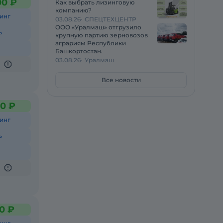
00 ₽
Как выбрать лизинговую
компанию?
инг
03.08.26
СПЕЦТЕХЦЕНТР
ООО «Уралмаш» отгрузило
ь
крупную партию зерновозов
аграриям Республики
Башкортостан.
03.08.26
Уралмаш
Все новости
0 ₽
инг
ь
0 ₽