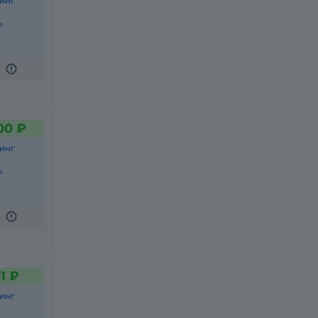
инг
ь
00 ₽
инг
ь
1 ₽
инг