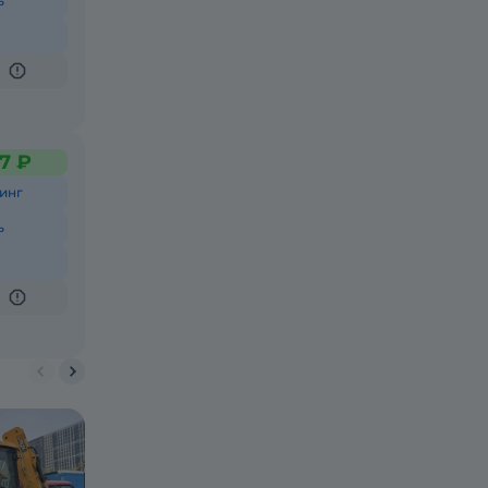
ь
7 ₽
инг
ь