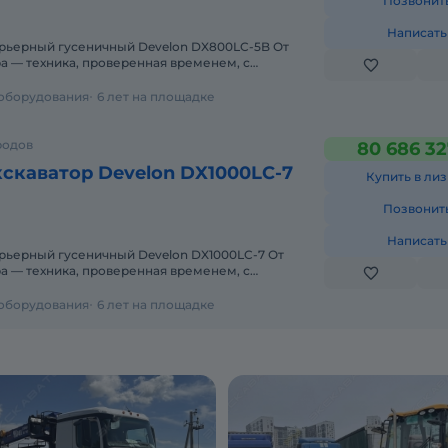
Позвонит
Написать
рьерный гусеничный Develon DX800LC-5B От
 — техника, проверенная временем, с
м обслуживанием! Произ
 оборудования
6 лет на площадке
родов
80 686 32
скаватор Develon DX1000LC-7
Купить в лиз
Позвонит
Написать
рьерный гусеничный Develon DX1000LC-7 От
 — техника, проверенная временем, с
м обслуживанием! Произ
 оборудования
6 лет на площадке