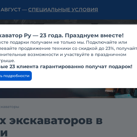
Ь АВГУСТ —
СПЕЦИАЛЬНЫЕ УСЛОВИЯ
каватор Ру — 23 года. Празднуем вместе!
усте подарки получаем не только мы. Подключайте или
Нам 23 года!
Конференции
Еще
евайте продвижение техники со скидкой до 23%, получай
лнительные возможности и участвуйте в праздничном
грыше.
ые 23 клиента гарантированно получат подарок!
ть подробности
скаваторы
 экскаваторов в
ти