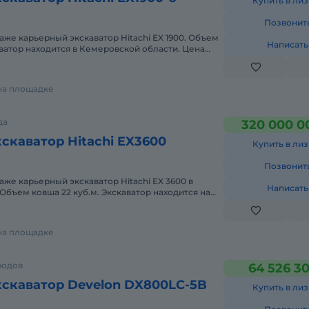
Купить в лиз
Позвонит
аже карьерный экскаватор Hitachi EX 1900. Объем
Написать
аватор находится в Кемеровской области. Цена
С.
 на площадке
да
320 000 0
скаватор Hitachi EX3600
Купить в лиз
Позвонит
аже карьерный экскаватор Hitachi EX 3600 в
Написать
Объем ковша 22 куб.м. Экскаватор находится на
вской области.
 на площадке
родов
64 526 30
скаватор Develon DX800LC-5B
Купить в лиз