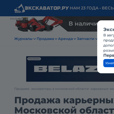
НАМ 23 ГОДА • ВЕС
РЕКЛАМА
Экс
В авг
Журналы
Продажа
Аренда
Запчасти
Заявки
продл
допо
розы
Перв
РЕКЛАМА
Узна
Продажа
экскаваторы в московской области
карьерные эк
Продажа карьерных
Московской облас