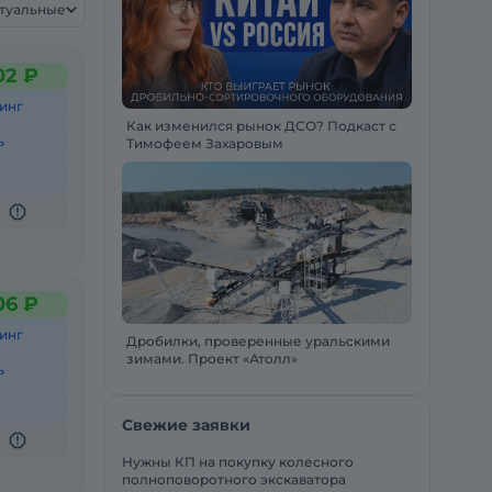
ктуальные
02 ₽
инг
Как изменился рынок ДСО? Подкаст с
ь
Тимофеем Захаровым
06 ₽
инг
Дробилки, проверенные уральскими
зимами. Проект «Атолл»
ь
Свежие заявки
Нужны КП на покупку колесного
полноповоротного экскаватора