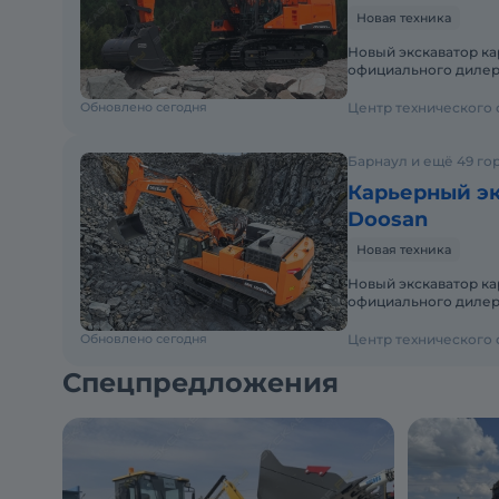
Новая техника
Новый экскаватор ка
официального дилера
гарантиями и полны
Обновлено сегодня
Центр технического
Барнаул и ещё 49 го
Карьерный эк
Doosan
Новая техника
Новый экскаватор ка
официального дилера
гарантиями и полны
Обновлено сегодня
Центр технического
Спецпредложения