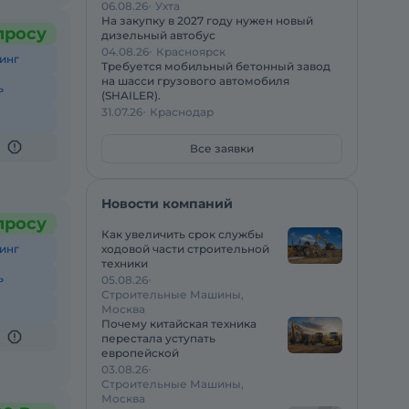
06.08.26
Ухта
На закупку в 2027 году нужен новый
просу
дизельный автобус
04.08.26
Красноярск
инг
Требуется мобильный бетонный завод
на шасси грузового автомобиля
ь
(SHAILER).
31.07.26
Краснодар
Все заявки
Новости компаний
просу
Как увеличить срок службы
инг
ходовой части строительной
техники
ь
05.08.26
Строительные Машины,
Москва
Почему китайская техника
перестала уступать
европейской
03.08.26
Строительные Машины,
Москва