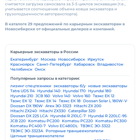
считается загрузка самосвала за 3-5 циклов экскавации (т.е.,
учитывается соотношение объема ковша экскаватора и
грузоподъемности автотранспорта).
В каталоге 29 предложений по карьерным экскаваторам в
Новосибирске от официальных дилеров и компаний.
Карьерные экскаваторы в России
Екатеринбург
Москва
Новосибирск
Иркутск
Красноярск
Санкт-Петербург
Хабаровск
Владивосток
Челябинск
Омск
Популярные запросы в категории:
лизинг спецтехники
экскаваторы б/у
новые экскаваторы
Tatra UDS 114
Hyundai 140
Hyundai 170
Hyundai 180
Hyundai 210
JCB 160
Volvo 140
Volvo 160
Твэкс ЕК 12
Твэкс ЕК 12
Твэкс ЕК 14
Твэкс ЕК 18
Doosan Solar L 180W-V
Doosan DX 190W
Атек ЭО-3323
Hitachi ZX 200
Hitachi ZX240
Hitachi ZX330
Caterpillar 320
Doosan DX 225 LCA
Hyundai R 210LC-7
Hyundai R 220LC-9S
JCB 220
Komatsu PC200
Komatsu PC220
Komatsu PC300
Komatsu PC400-7
Volvo EC480DL
ТВЭКС ЭО-3322
ТВЭКС ЭО-3323А
Роторные траншеекопатели
Цепные траншеекопатели