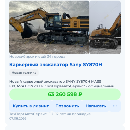
Новосибирск и ещё 34 города
Карьерный экскаватор Sany SY870H
Новая техника
Новый карьерный экскаватор SANY SY870H MASS
EXCAVATION от ГК "ТехПортАвтоСервис" - официальный
дилер.Гарантия - 24 месяца или 4 000 м/ч.Расход топлива
63 260 598 ₽
(фактичес
Купить в лизинг
Позвонить
Написать
ТехПортАвтоСервис, ГК
12 лет на площадке
07.08.2026