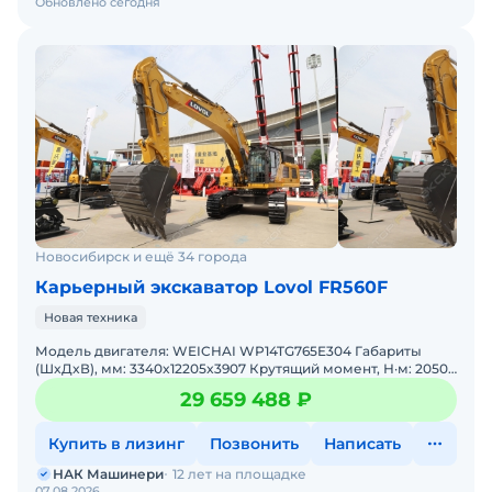
Обновлено сегодня
Новосибирск и ещё 34 города
Карьерный экскаватор Lovol FR560F
Новая техника
Модель двигателя: WEICHAI WP14TG765E304 Габариты
(ШxДxВ), мм: 3340x12205x3907 Крутящий момент, Н·м: 2050
Рабочая масса, кг: 53400 Глубина копания, мм: 6598
29 659 488 ₽
Купить в лизинг
Позвонить
Написать
НАК Машинери
12 лет на площадке
07.08.2026