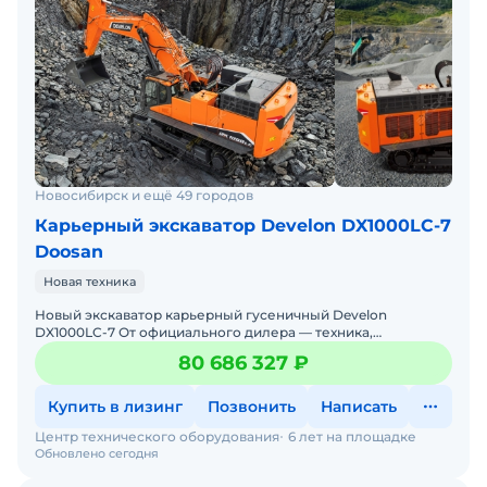
Новосибирск и ещё 49 городов
Карьерный экскаватор Develon DX1000LC-7
Doosan
Новая техника
Новый экскаватор карьерный гусеничный Develon
DX1000LC-7 От официального дилера — техника,
проверенная временем, с гарантиями и полным
80 686 327 ₽
обслуживанием! Произ
Купить в лизинг
Позвонить
Написать
Центр технического оборудования
6 лет на площадке
Обновлено сегодня