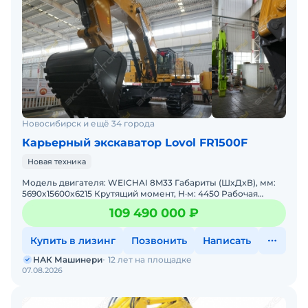
Новосибирск и ещё 34 города
Карьерный экскаватор Lovol FR1500F
Новая техника
Модель двигателя: WEICHAI 8M33 Габариты (ШxДxВ), мм:
5690x15600x6215 Крутящий момент, Н·м: 4450 Рабочая
масса, кг: 150000 Глубина копания, мм: 7830 Объем к
109 490 000 ₽
Купить в лизинг
Позвонить
Написать
НАК Машинери
12 лет на площадке
07.08.2026