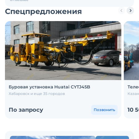
Спецпредложения
Буровая установка Huatai CYTJ45B
Теле
Хабаровск и еще 35 городов
Казан
По запросу
10 
Позвонить