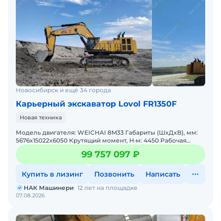
Новосибирск и ещё 34 города
Карьерный экскаватор Lovol FR1350F
Новая техника
Модель двигателя: WEICHAI 8M33 Габариты (ШxДxВ), мм:
5676x15022x6050 Крутящий момент, Н·м: 4450 Рабочая
масса, кг: 126500 Глубина копания, мм: 8160 Объем к
99 757 097 ₽
Купить в лизинг
Позвонить
Написать
НАК Машинери
12 лет на площадке
07.08.2026