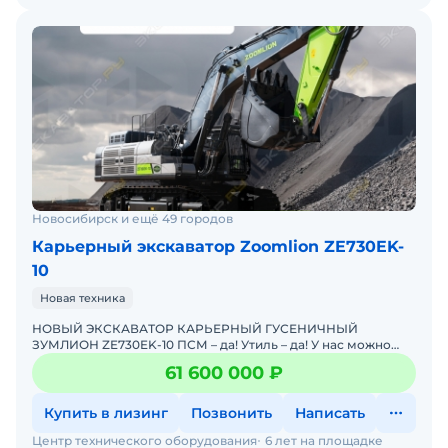
Новосибирск и ещё 49 городов
Карьерный экскаватор Zoomlion ZE730EK-
10
Новая техника
НОВЫЙ ЭКСКАВАТОР КАРЬЕРНЫЙ ГУСЕНИЧНЫЙ
ЗУМЛИОН ZE730EK-10 ПСМ – да! Утиль – да! У нас можно
купить в лизинг. Поможем в оформлении! Проводим
61 600 000 ₽
предпр
Купить в лизинг
Позвонить
Написать
Центр технического оборудования
6 лет на площадке