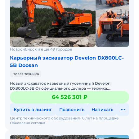
Новосибирск и ещё 49 городов
Карьерный экскаватор Develon DX800LC-
5B Doosan
Новая техника
Новый экскаватор карьерный гусеничный Develon
DX800LC-5B От официального дилера — техника,
проверенная временем, с гарантиями и полным
64 526 301 ₽
обслуживанием! Произ
Купить в лизинг
Позвонить
Написать
Центр технического оборудования
6 лет на площадке
Обновлено сегодня