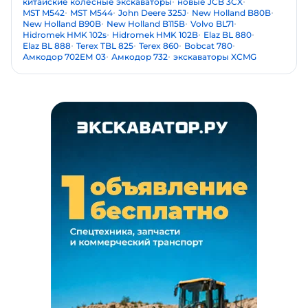
китайские колесные экскаваторы
новые JCB 3CX
MST M542
MST M544
John Deere 325J
New Holland B80B
New Holland B90B
New Holland B115B
Volvo BL71
Hidromek HMK 102s
Hidromek HMK 102B
Elaz BL 880
Elaz BL 888
Terex TBL 825
Terex 860
Bobcat 780
Амкодор 702ЕМ 03
Амкодор 732
экскаваторы XCMG