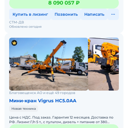
8 090 057 ₽
Купить в лизинг
Позвонить
Написать
СТМ-ДВ
Обновлено сегодня
Благовещенск АО и ещё 49 городов
Мини-кран Vigrus HC5.0AA
Новая техника
Цена с НДС. Под заказ. Гарантия 12 месяцев. Доставка по
РФ. Лизинг.Г/п 5 т., с пультом, дизель + питание от 380
ВМасса:5 000 кгМакс. высота подъема:15 мСпособно