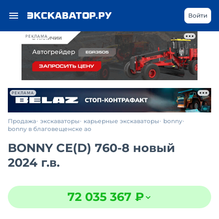
Войти
РЕКЛАМА
РЕКЛАМА
Продажа
экскаваторы
карьерные экскаваторы
bonny
bonny в благовещенске ао
BONNY CE(D) 760-8 новый
2024 г.в.
72 035 367 ₽