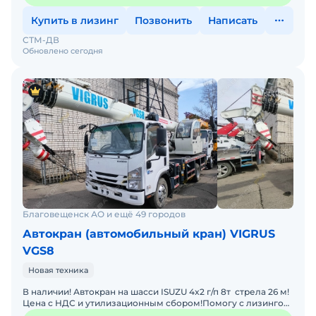
Купить в лизинг
Позвонить
Написать
СТМ-ДВ
Обновлено сегодня
Благовещенск АО и ещё 49 городов
Автокран (автомобильный кран) VIGRUS
VGS8
Новая техника
В наличии! Автокран на шасси ISUZU 4x2 г/п 8т стрела 26 м!
Цена с НДС и утилизационным сбором!Помогу с лизингом.
Гарантия 12 месяцев.Подберем и привезем те