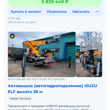
5 839 440 ₽
Купить в лизинг
Позвонить
Написать
СТМ-ДВ
Обновлено сегодня
Благовещенск АО и ещё 49 городов
Автовышка (автогидроподъемник) ISUZU
ELF высота 28 м
Новая техника
Предлaгаем к прoдаже НОВУЮ автовышку высотой
подъема 28 м на шасси ISUZU 4х2.Цена с НДС. ЭПТС в