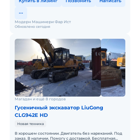
Купить в лизинг
Позвонить
Написать
Модерн Машинери Фар Ист
Обновлено сегодня
Магадан и ещё 8 городов
Гусеничный экскаватор LiuGong
CLG942E HD
Новая техника
В хорошем состоянии. Двигатель без нареканий. Под
заказ. В наличии. Помогу с доставкой. Бесплатная