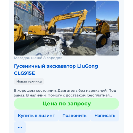
Магадан и ещё 8 городов
Гусеничный экскаватор LiuGong
CLG915E
Новая техника
В хорошем состоянии. Двигатель без нареканий. Под
заказ. В наличии. Помогу с доставкой. Бесплатная
доставка. Не требует вложений. Готова к эксплуатации.
Цена по запросу
Возможн
Купить в лизинг
Позвонить
Написать