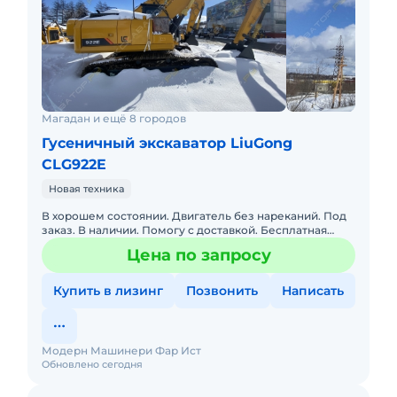
Защита кабины при опрокидывании ROPS;
Фары светодиодные на кабине, стреле, раме;
Опциональная доп. гидравлическая линия
двунаправленного потока высокого давления
на стреле и рукояти;
Опционально защитная решетка лобового
Магадан и ещё 8 городов
стекла кабины и защитная решетка крыши
Гусеничный экскаватор LiuGong
кабины;
CLG922E
Опционально электрический
Новая техника
топливозаправочный насос;
В хорошем состоянии. Двигатель без нареканий. Под
Опционально камера заднего вида;
заказ. В наличии. Помогу с доставкой. Бесплатная
Опционально кресло оператора на
доставка. Не требует вложений. Готова к эксплуатации.
Цена по запросу
Возможн
пневмоподвеске с электроподогревом фирмы
Grammar;
Купить в лизинг
Позвонить
Написать
Бесплатная Расширенная гарантия 12 мес. или
3000 моточасов при заключении Договора на
обслуживание до передачи техники;
Модерн Машинери Фар Ист
Обновлено сегодня