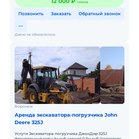
12 000 ₽
смена
Позвонить
Заказать
Обратный звонок
Давно не обновлялось
Воронеж
Аренда экскаватора-погрузчика John
Deere 325J
Услуги Экскаватора-погрузчика ДжонДир 325J
фронтальный ковш 1м.куб задний 0,3м.куб (подготовка