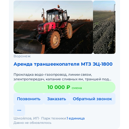
Воронеж
Аренда траншеекопателя МТЗ ЭЦ-1800
Прокладка водо-газопровод, линии связи,
электропередач, капание сливных ям, траншей под
канализацию и т.д. 2 единицы техники Наличный и
10 000 ₽
смена
безналичный расчет. Низ
Позвонить
Заказать
Обратный звонок
Шмойлов, ИП
Парк техники:
1 единица
Давно не обновлялось