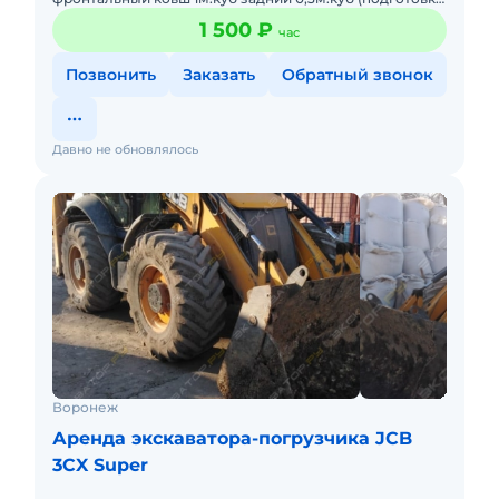
под строительство,слом домов и сооружений,
1 500 ₽
час
планировка и капание,
Позвонить
Заказать
Обратный звонок
Давно не обновлялось
Воронеж
Аренда экскаватора-погрузчика JCB
3CX Super