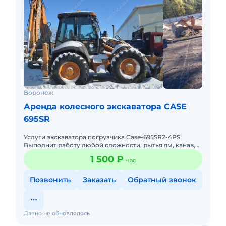
Воронеж
Аренда колесного экскаватора CASE
695SR
Услуги экскаватора погрузчика Case-695SR2-4PS
Выполнит работу любой сложности, рытья ям, канав,
траншей, котлованов, планирование, погрузо
1 500 ₽
час
разгрузочные работы,
Позвонить
Заказать
Обратный звонок
Давно не обновлялось