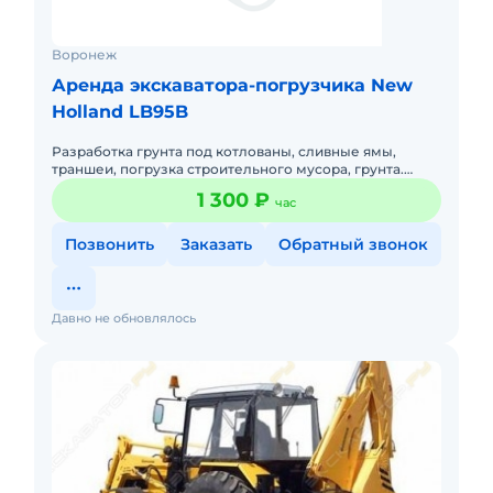
Воронеж
Аренда экскаватора-погрузчика New
Holland LB95B
Разработка грунта под котлованы, сливные ямы,
траншеи, погрузка строительного мусора, грунта.
Ковш погрузчика челюстной 1 м3, задний ковш 0,2 м3,
1 300 ₽
час
есть узкий ков
Позвонить
Заказать
Обратный звонок
Давно не обновлялось