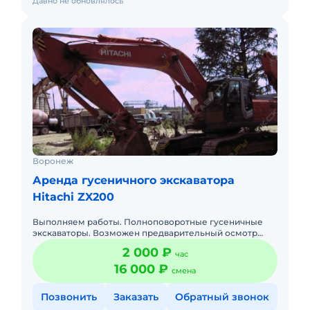
Давно не обновлялось
Воронеж
Аренда гусеничного экскаватора
Hitachi ZX200
Выполняем работы. Полноповоротные гусеничные
экскаваторы. Возможен предварительный осмотр
объекта по согласованию. Техника подается ко
2 000 ₽
час
времени без опозданий. Оп
16 000 ₽
смена
Позвонить
Заказать
Обратный звонок