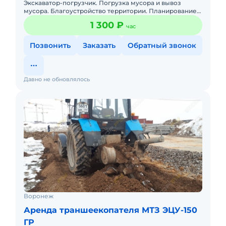
Экскаватор-погрузчик. Погрузка мусора и вывоз
мусора. Благоустройство территории. Планирование
участков. Все виды земельных работ. Рытьё траншей
1 300 ₽
час
котлованов
Позвонить
Заказать
Обратный звонок
Давно не обновлялось
Воронеж
Аренда траншеекопателя МТЗ ЭЦУ-150
ГР