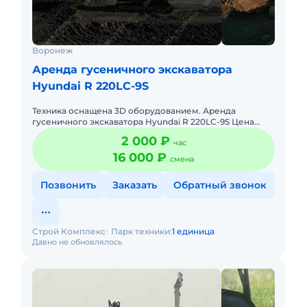
Воронеж
Аренда гусеничного экскаватора
Hyundai R 220LC-9S
Техника оснащена 3D оборудованием. Аренда
гусеничного экскаватора Hyundai R 220LC-9S Цена
может меняться в зависимости от срока и характера
2 000 ₽
час
работы. ДОставка на
16 000 ₽
смена
Позвонить
Заказать
Обратный звонок
Строй Комплекс
Парк техники:
1 единица
Давно не обновлялось