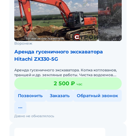
Воронеж
Аренда гусеничного экскаватора
Hitachi ZX330-5G
Аренда гусеничного экскаватора. Копка котлованов,
траншей и др. земляные работы. Чистка водоемов.
Любые объемы. Быстро, Качественно. Опытный
2 500 ₽
час
машинист. Нал/безн
Позвонить
Заказать
Обратный звонок
Давно не обновлялось