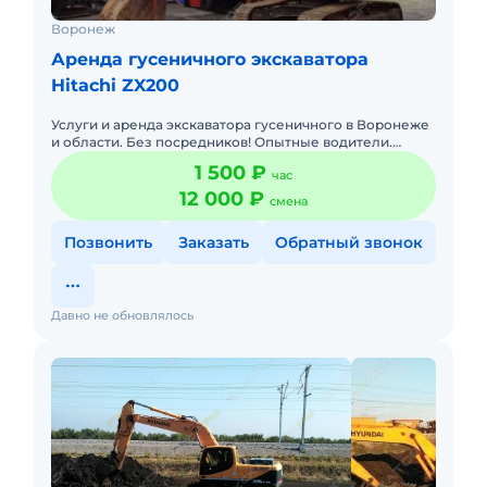
Воронеж
Аренда гусеничного экскаватора
Hitachi ZX200
Услуги и аренда экскаватора гусеничного в Воронеже
и области. Без посредников! Опытные водители.
Техника аттестована в Ростехнадзоре. Нал/безнал с
1 500 ₽
час
НДС. Собствен
12 000 ₽
смена
Позвонить
Заказать
Обратный звонок
Давно не обновлялось