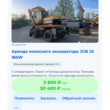
Воронеж
Аренда колесного экскаватора JCB JS
160W
Минимальное время заказа: 8 ч.
С оператором. Пакет отчетных документов. Топливо
включено в стоимость. Услуги по аренде колесного
полноповоротного экскаватора JCB 160W техника
3 800 ₽
час
новая в отлично
30 400 ₽
смена
Позвонить
Заказать
Обратный звонок