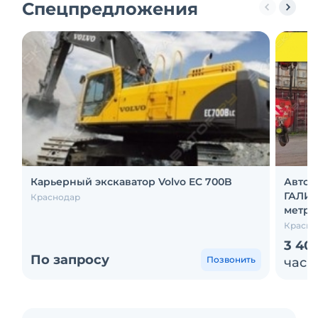
Спецпредложения
Карьерный экскаватор Volvo EC 700B
Авток
ГАЛИЧ
Краснодар
метр)
Красно
3 40
По запросу
Позвонить
час