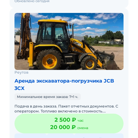
Обновлено сегодня
Реутов
Аренда экскаватора-погрузчика JCB
3CX
Минимальное время заказа: 7+1 ч.
Подача в день заказа. Пакет отчетных документов. С
оператором. Топливо включено в стоимость.
Долгосрочная аренда. Краткосрочная аренда. Техника
2 500 ₽
час
с малой наработк
20 000 ₽
смена