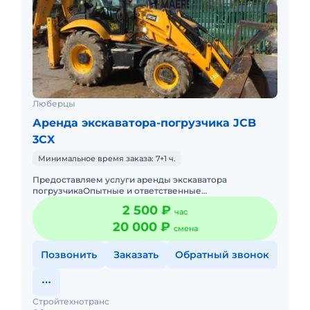
Люберцы
Аренда экскаватора-погрузчика JCB
3CX
Минимальное время заказа: 7+1 ч.
Предоставляем услуги аренды экскаватора
погрузчикаОпытные и ответственные
машинистыРаботаем без
2 500 ₽
час
выходных,круглосуточноПодача в день заказа.Пакет
отчетных докуме
20 000 ₽
смена
Позвонить
Заказать
Обратный звонок
Стройтехнотранс