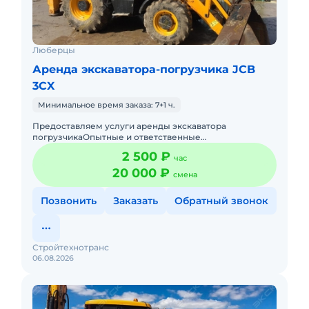
Люберцы
Аренда экскаватора-погрузчика JCB
3CX
Минимальное время заказа: 7+1 ч.
Предоставляем услуги аренды экскаватора
погрузчикаОпытные и ответственные
машинистыРаботаем без
2 500 ₽
час
выходных,круглосуточноПодача в день заказа.Пакет
отчетных докуме
20 000 ₽
смена
Позвонить
Заказать
Обратный звонок
Стройтехнотранс
06.08.2026