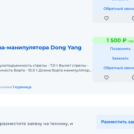
Обратный звон
1 500 ₽
час
на-манипулятора Dong Yang
Позвонить
Заказать
узоподъемность стрелы - 7.0 т Вылет стрелы -
Обратный звон
мность борта - 10.0 т Длина борта манипулятора
рта манипуля
ехники:
1 единица
Разместить за
разместите заявку на технику, и