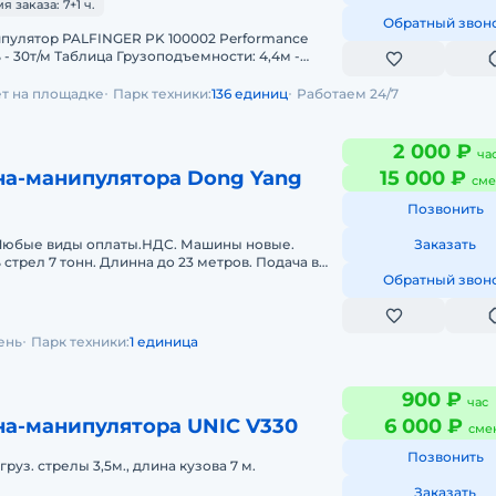
заказа: 7+1 ч.
Обратный звон
- 30т/м Таблица Грузоподъемности: 4,4м -
 кг 11,1м - 7.
ет на площадке
Парк техники:
136 единиц
Работаем 24/7
2 000 ₽
ча
на-манипулятора Dong Yang
15 000 ₽
сме
Позвонить
виды оплаты.НДС. Машины новые.
Заказать
стрел 7 тонн. Длинна до 23 метров. Подача в
 отчетных документов. С о
Обратный звон
ень
Парк техники:
1 единица
900 ₽
час
на-манипулятора UNIC V330
6 000 ₽
сме
Позвонить
груз. стрелы 3,5м., длина кузова 7 м.
Заказать