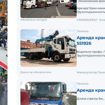
Минимальное время 
Аренда! Кран манипулятор PALFINGER PK 100002 Performance
Грузоподъемность 
19.000 кг 7,4м - 11.000
Обновлено сегодня
CRANES.RENT
9 л
Тюмень
Аренда кра
SS1926
Водители профи. Любые 
Грузоподъемность 
день заказа. Пакет
Давно не обновлялось
Манипулятор Тюм
Тюмень
Аренда кра
Длина стрелы 8м., 