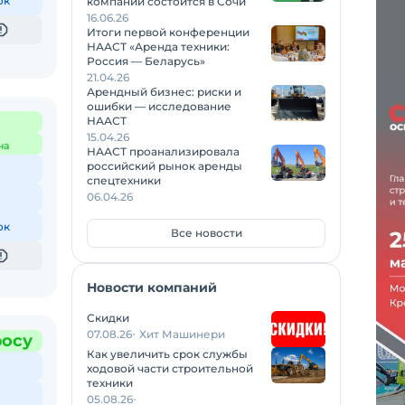
ок
компаний состоится в Сочи
16.06.26
Итоги первой конференции
НААСТ «Аренда техники:
Россия — Беларусь»
21.04.26
Арендный бизнес: риски и
ошибки — исследование
НААСТ
15.04.26
на
НААСТ проанализировала
российский рынок аренды
спецтехники
06.04.26
ок
Все новости
Новости компаний
Скидки
07.08.26
Хит Машинери
росу
Как увеличить срок службы
ходовой части строительной
техники
05.08.26