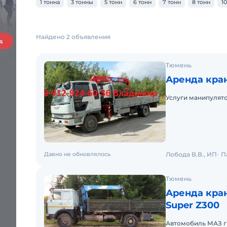
1 тонна
3 тонны
5 тонн
6 тонн
7 тонн
8 тонн
1
Найдено 2 объявления
Тюмень
Аренда кран
Услуги манипулятора
Давно не обновлялось
Лобода В.В., ИП
П
Тюмень
Аренда кра
Super Z300
Автомобиль МАЗ г