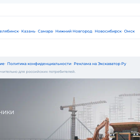
елябинск
Казань
Самара
Нижний Новгород
Новосибирск
Омск
ие
Политика конфиденциальности
Реклама на Экскаватор Ру
чительно для российских потребителей.