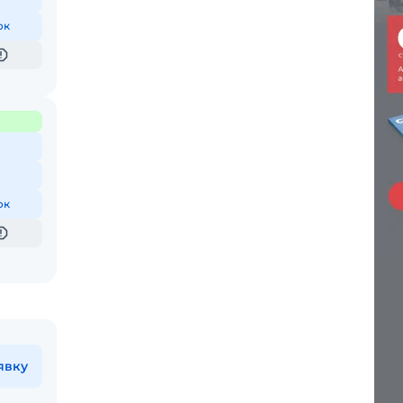
ок
ок
явку