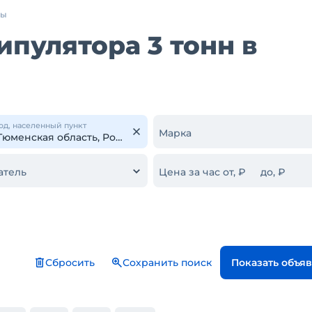
ры
пулятора 3 тонн в
од, населенный пункт
Марка
атель
Цена за час от, ₽
до, ₽
Сбросить
Сохранить поиск
Показать объя