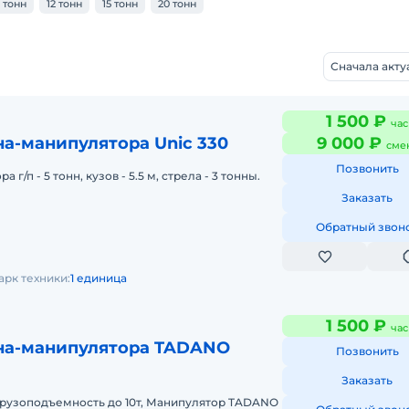
0 тонн
12 тонн
15 тонн
20 тонн
Сначала акт
1 500 ₽
час
а-манипулятора Unic 330
9 000 ₽
сме
Позвонить
 г/п - 5 тонн, кузов - 5.5 м, стрела - 3 тонны.
Заказать
Обратный звон
арк техники:
1 единица
1 500 ₽
час
на-манипулятора TADANO
Позвонить
Заказать
рузоподъемность до 10т, Манипулятор TADANO