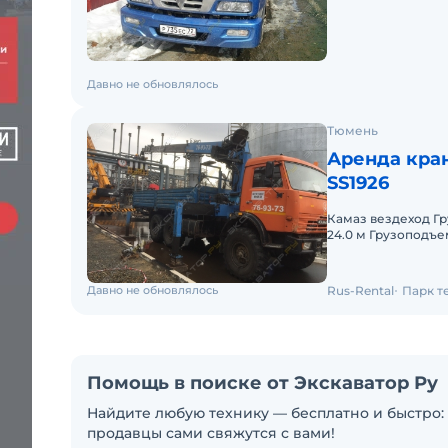
Давно не обновлялось
Тюмень
Аренда кра
SS1926
Камаз вездеход Гр
24.0 м Грузоподъе
- 6,2 м Ширина бо
Давно не обновлялось
Rus-Rental
Парк т
Помощь в поиске от Экскаватор Ру
Найдите любую технику — бесплатно и быстро: 
продавцы сами свяжутся с вами!