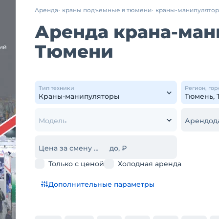
Аренда
краны подъемные в тюмени
краны-манипулято
Аренда крана-мани
Тюмени
Тип техники
Регион, гор
Модель
Арендод
Цена за смену от, ₽
до, ₽
Только с ценой
Холодная аренда
Дополнительные параметры