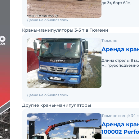
до 3т, борт 6.1м,
Давно не обновлялось
Краны-манипуляторы 3-5 т в Тюмени
Тюмень
Аренда кра
Длина стрелы 8 м.,
м., грузоподъемнос
Давно не обновлялось
Другие краны-манипуляторы
Тюмень и ещё 34 
Аренда кран
100002 Perf