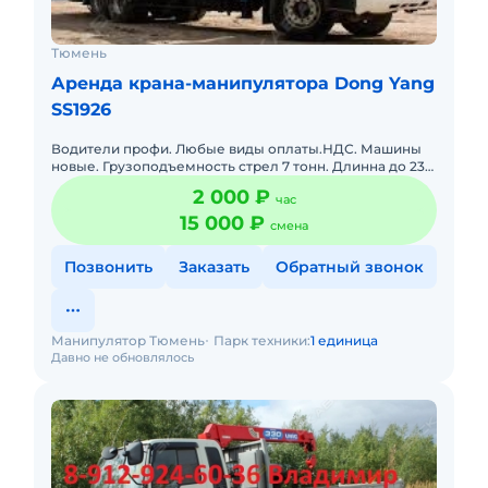
Тюмень
Аренда крана-манипулятора Dong Yang
SS1926
Водители профи. Любые виды оплаты.НДС. Машины
новые. Грузоподъемность стрел 7 тонн. Длинна до 23
метров. Подача в день заказа. Пакет отчетных
2 000 ₽
час
документов. С о
15 000 ₽
смена
Позвонить
Заказать
Обратный звонок
Манипулятор Тюмень
Парк техники:
1 единица
Давно не обновлялось