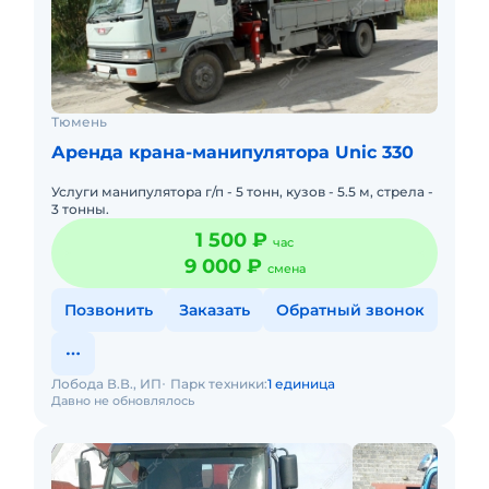
Тюмень
Аренда крана-манипулятора Unic 330
Услуги манипулятора г/п - 5 тонн, кузов - 5.5 м, стрела -
3 тонны.
1 500 ₽
час
9 000 ₽
смена
Позвонить
Заказать
Обратный звонок
Лобода В.В., ИП
Парк техники:
1 единица
Давно не обновлялось