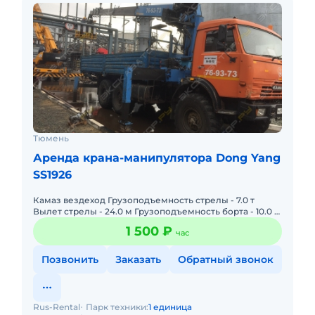
Тюмень
Аренда крана-манипулятора Dong Yang
SS1926
Камаз вездеход Грузоподъемность стрелы - 7.0 т
Вылет стрелы - 24.0 м Грузоподъемность борта - 10.0 т
Длина борта манипулятора - 6,2 м Ширина борта
1 500 ₽
час
манипуля
Позвонить
Заказать
Обратный звонок
Rus-Rental
Парк техники:
1 единица