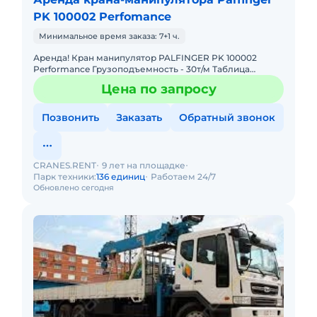
PK 100002 Perfomance
Минимальное время заказа: 7+1 ч.
Аренда! Кран манипулятор PALFINGER PK 100002
Performance Грузоподъемность - 30т/м Таблица
Грузоподъемности: 4,4м - 19.000 кг 7,4м - 11.000 кг 11,1м -
Цена по запросу
7.
Позвонить
Заказать
Обратный звонок
CRANES.RENT
9 лет на площадке
Парк техники:
136 единиц
Работаем 24/7
Обновлено сегодня