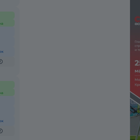
на
ок
на
ок