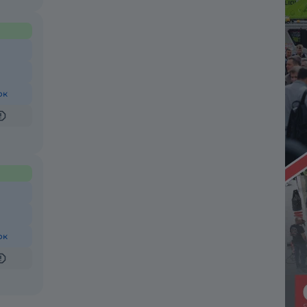
ок
ок