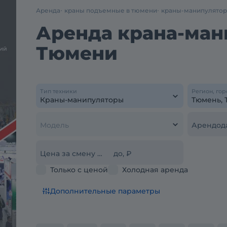
Аренда
краны подъемные в тюмени
краны-манипулято
Аренда крана-мани
Тюмени
Тип техники
Регион, гор
Модель
Арендод
Цена за смену от, ₽
до, ₽
Только с ценой
Холодная аренда
Дополнительные параметры