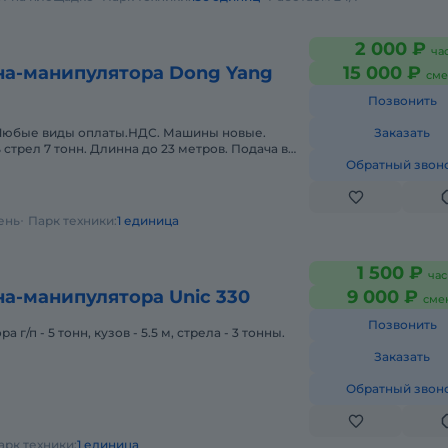
2 000 ₽
ча
на-манипулятора Dong Yang
15 000 ₽
сме
Позвонить
виды оплаты.НДС. Машины новые.
Заказать
стрел 7 тонн. Длинна до 23 метров. Подача в
 отчетных документов. С о
Обратный звон
ень
Парк техники:
1 единица
1 500 ₽
час
а-манипулятора Unic 330
9 000 ₽
сме
Позвонить
 г/п - 5 тонн, кузов - 5.5 м, стрела - 3 тонны.
Заказать
Обратный звон
арк техники:
1 единица