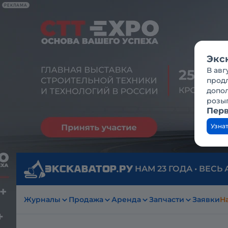
РЕКЛАМА
Экс
В авг
продл
допо
розы
Перв
Узна
НАМ 23 ГОДА • ВЕСЬ
Журналы
Продажа
Аренда
Запчасти
Заявки
На