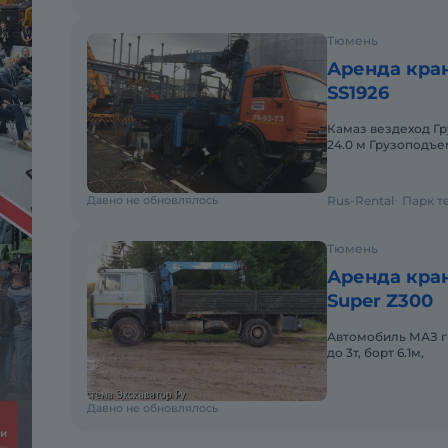
Тюмень
Аренда кра
SS1926
Камаз вездеход Гр
24.0 м Грузоподъе
- 6,2 м Ширина бо
Давно не обновлялось
Rus-Rental
Парк т
Тюмень
Аренда кра
Super Z300
Автомобиль МАЗ г
до 3т, борт 6.1м,
Давно не обновлялось