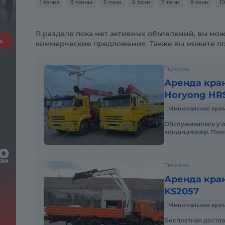
1 тонна
3 тонны
5 тонн
6 тонн
7 тонн
8 тонн
1
В разделе пока нет активных объявлений, вы мож
коммерческие предложения. Также вы можете п
Тюмень
Аренда кра
Horyong HR
Минимальное время 
Обслуживалась у о
кондиционер. Помо
Тюмень
Аренда кран
KS2057
Минимальное время 
Бесплатная достав