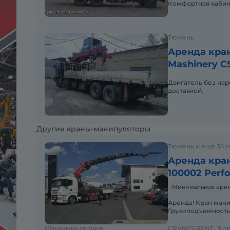
Комфортная кабина
Тюмень
Аренда кран
Mashinery C
Двигатель без нар
доставкой.
Другие краны-манипуляторы
Тюмень и ещё 34 
Аренда кран
100002 Perf
Минимальное время 
Аренда! Кран манипулятор PALFINGER PK 100002 Performance
Грузоподъемность 
19.000 кг 7,4м - 11.000
Обновлено сегодня
CRANES.RENT
9 л