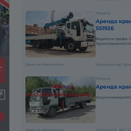
Тюмень
Аренда кра
SS1926
Водители профи. Любые 
Грузоподъемность 
день заказа. Пакет
Давно не обновлялось
Манипулятор Тюм
Тюмень
Аренда кран
Услуги манипулятора
Давно не обновлялось
Лобода В.В., ИП
П