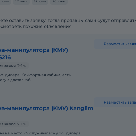
0 тонн
12 тонн
15 тонн
20 тонн
ете оставить заявку, тогда продавцы сами будут отправлят
осмотреть похожие объявления
Разместить заяв
на-манипулятора (КМУ)
S216
заказа: 7+1 ч.
ф. дилера. Комфортная кабина, есть
гу с доставкой.
Разместить заяв
а-манипулятора (КМУ) Kanglim
заказа: 7+1 ч.
ка на место. Обслуживалась у оф. дилера.