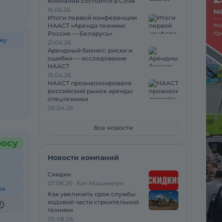
компаний состоится в Сочи
16.06.26
Итоги первой конференции
НААСТ «Аренда техники:
Россия — Беларусь»
ку
21.04.26
Арендный бизнес: риски и
ошибки — исследование
НААСТ
15.04.26
НААСТ проанализировала
российский рынок аренды
спецтехники
06.04.26
Все новости
росу
Новости компаний
Скидки
07.08.26
Хит Машинери
ок
Как увеличить срок службы
ходовой части строительной
техники
05.08.26