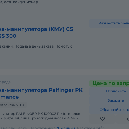
, есть кондиционер.
Разместить заяв
а-манипулятора (КМУ) CS
SS 300
еканий. Подача в день заказа. Помогу с
города
Цена по зап
а-манипулятора Palfinger PK
Позвонить
omance
Заказать
заказа: 7+1 ч.
Обратный звон
- 30т/м Таблица Грузоподъемности: 4,4м -
 кг 11,1м - 7.
ет на площадке
Парк техники:
136 единиц
Работаем 24/7