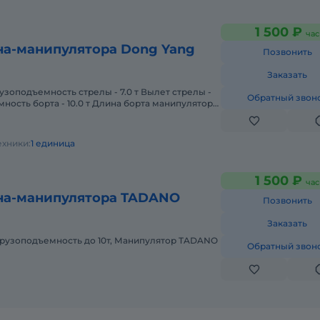
1 500 ₽
час
на-манипулятора Dong Yang
Позвонить
Заказать
узоподъемность стрелы - 7.0 т Вылет стрелы -
Обратный звон
мность борта - 10.0 т Длина борта манипулятора
рта манипуля
ехники:
1 единица
1 500 ₽
час
на-манипулятора TADANO
Позвонить
Заказать
рузоподъемность до 10т, Манипулятор TADANO
Обратный звон