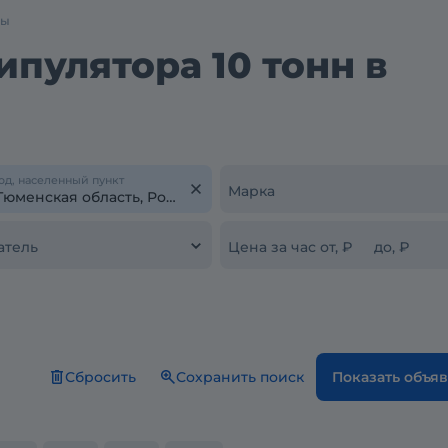
ры
пулятора 10 тонн в
од, населенный пункт
Марка
атель
Цена за час от, ₽
до, ₽
Сбросить
Сохранить поиск
Показать объя