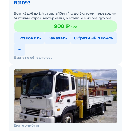
BJ1093
Борт-5 д-6 ш-2.4 стрела 10м г/по до 3-х тонн переводим
бытовки, строй материалы, металл и многое другое.
Минимальный заказ 4часа 750р/час оплата нал б/н
900 ₽
час
Позвонить
Заказать
Обратный звонок
Давно не обновлялось
Екатеринбург