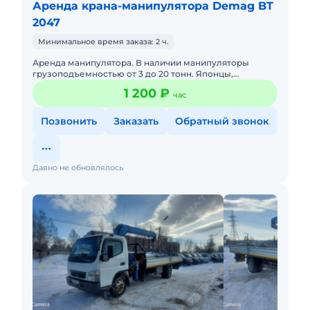
Аренда крана-манипулятора Demag BT
2047
Минимальное время заказа: 2 ч.
Аренда манипулятора. В наличии манипуляторы
грузоподъемностью от 3 до 20 тонн. Японцы,
отечественные, вездеходы. Опытные операторы.
1 200 ₽
час
Работаем круглосуточно
Позвонить
Заказать
Обратный звонок
Давно не обновлялось