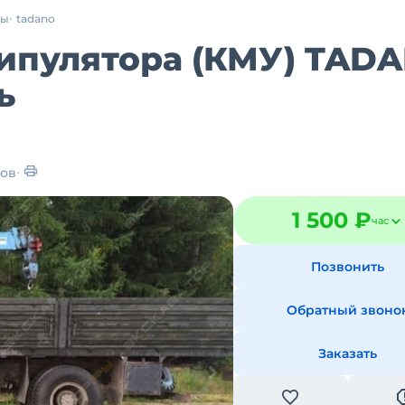
ры
tadano
ипулятора (КМУ) TAD
ь
ов
1 500 ₽
час
Позвонить
Обратный звоно
Заказать