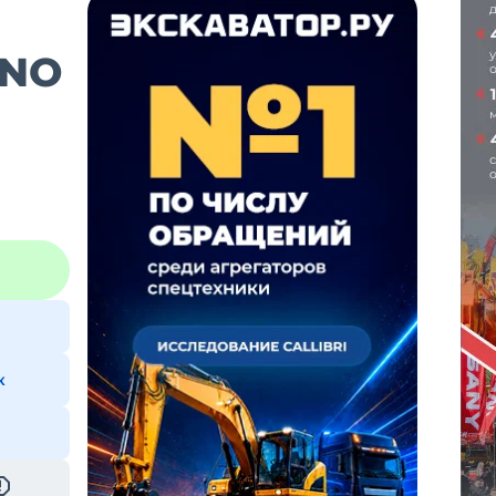
ANO
к