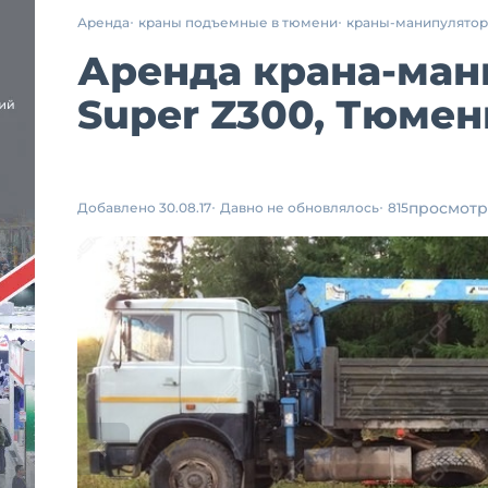
Аренда
краны подъемные в тюмени
краны-манипулято
Аренда крана-ман
Super Z300, Тюмен
просмотр
Добавлено 30.08.17
Давно не обновлялось
815