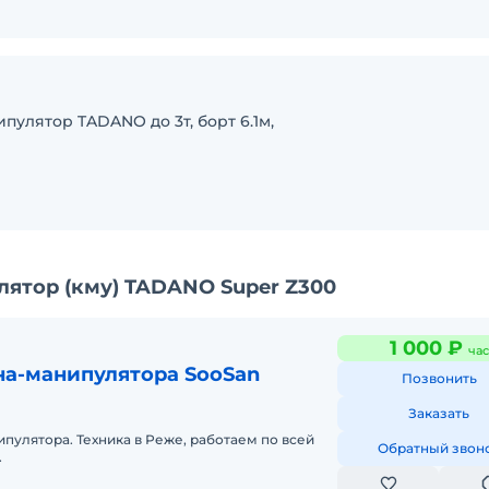
пулятор TADANO до 3т, борт 6.1м,
ятор (кму) TADANO Super Z300
1 000 ₽
час
на-манипулятора SooSan
Позвонить
Заказать
пулятора. Техника в Реже, работаем по всей
Обратный звон
.