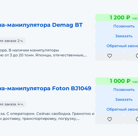
1 200 ₽
час
на-манипулятора Demag BT
Позвонить
Заказать
 заказа: 2 ч.
Обратный звон
ора. В наличии манипуляторы
тонн. Японцы, отечественные,
вездеходы. Опытные операторы. Работаем круглосуточно
1 000 ₽
час
а-манипулятора Foton BJ1049
Позвонить
Заказать
 заказа: 4 ч.
Обратный звон
 С оператором. Сейчас свободна. Грамотно и
 доставку, транспортировку, погрузку,
троительных материалов и