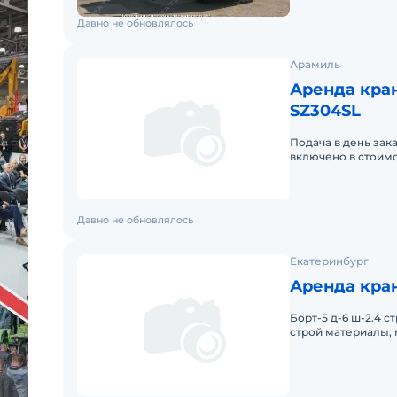
Давно не обновлялось
Арамиль
Аренда кра
SZ304SL
Подача в день зак
включено в стоимо
Давно не обновлялось
Екатеринбург
Аренда кра
Борт-5 д-6 ш-2.4 с
строй материалы,
4часа 750р/час опл