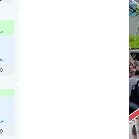
на
ок
ок