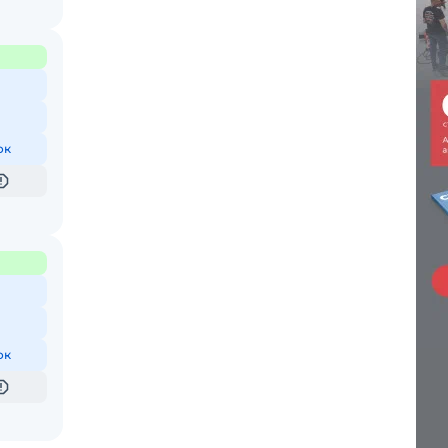
ок
ок