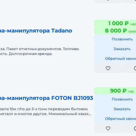
1 000 ₽
час
на-манипулятора Tadano
8 000 ₽
сме
Позвонить
аза. Пакет отчетных документов. Топливо
Заказать
сть. Долгосрочная аренда.
Обратный звон
900 ₽
час
на-манипулятора FOTON BJ1093
Позвонить
трела 10м г/по до 3-х тонн переводим бытовки,
Заказать
 металл и многое другое. Минимальный заказ
ата нал б/н
Обратный звон