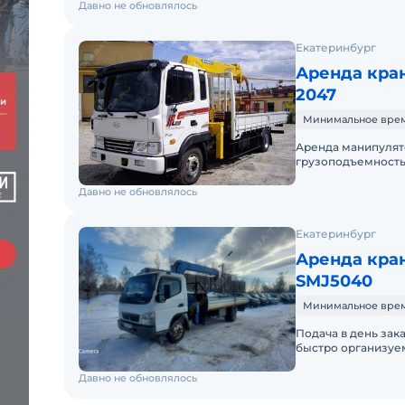
Давно не обновлялось
Екатеринбург
Аренда кра
2047
Минимальное время
Аренда манипулят
грузоподъемностью от 3 до 20 
Давно не обновлялось
Екатеринбург
Аренда кран
SMJ5040
Минимальное время
Подача в день заказа.
быстро организуем
выгрузку любых с
Давно не обновлялось