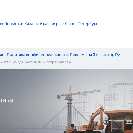
ов
Тольятти
Казань
Красноярск
Санкт-Петербург
ие
Политика конфиденциальности
Реклама на Экскаватор Ру
чительно для российских потребителей.