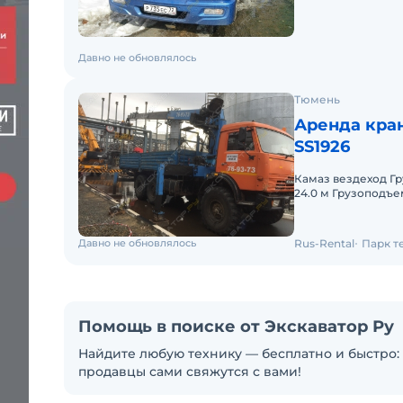
Давно не обновлялось
Тюмень
Аренда кра
SS1926
Камаз вездеход Гр
24.0 м Грузоподъе
- 6,2 м Ширина бо
Давно не обновлялось
Rus-Rental
Парк т
Помощь в поиске от Экскаватор Ру
Найдите любую технику — бесплатно и быстро: 
продавцы сами свяжутся с вами!