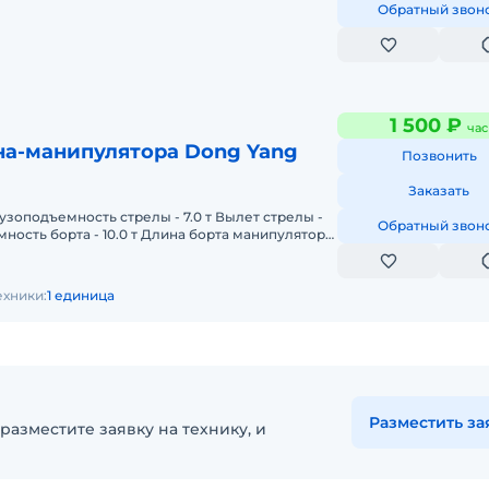
Обратный звон
1 500 ₽
час
на-манипулятора Dong Yang
Позвонить
Заказать
узоподъемность стрелы - 7.0 т Вылет стрелы -
Обратный звон
мность борта - 10.0 т Длина борта манипулятора
рта манипуля
ехники:
1 единица
Разместить за
разместите заявку на технику, и