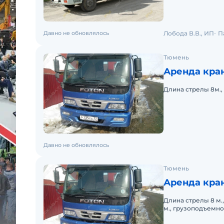
Давно не обновлялось
Лобода В.В., ИП
П
Тюмень
Аренда кра
Длина стрелы 8м., 
Давно не обновлялось
Тюмень
Аренда кра
Длина стрелы 8 м.,
м., грузоподъемнос