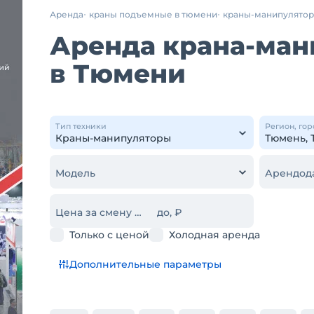
Аренда
краны подъемные в тюмени
краны-манипулято
Аренда крана-ман
в Тюмени
Тип техники
Регион, гор
Модель
Арендод
Цена за смену от, ₽
до, ₽
Только с ценой
Холодная аренда
Дополнительные параметры