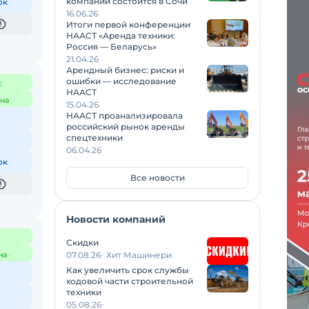
компаний состоится в Сочи
ок
16.06.26
Итоги первой конференции
НААСТ «Аренда техники:
Россия — Беларусь»
21.04.26
Арендный бизнес: риски и
ошибки — исследование
с
НААСТ
на
15.04.26
НААСТ проанализировала
российский рынок аренды
спецтехники
06.04.26
ок
Все новости
Новости компаний
Скидки
на
07.08.26
Хит Машинери
Как увеличить срок службы
ходовой части строительной
техники
05.08.26