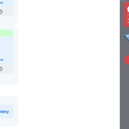
ок
ок
явку