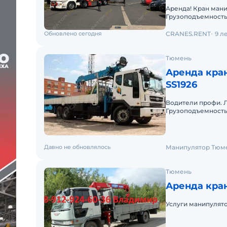
Аренда! Кран манипулятор PALFINGER PK 100002 Performance
Грузоподъемность 
19.000 кг 7,4м - 11.000
Обновлено сегодня
CRANES.RENT
9 л
Тюмень
Аренда кра
SS1926
Водители профи. Любые 
Грузоподъемность 
день заказа. Пакет
Давно не обновлялось
Манипулятор Тюм
Тюмень
Аренда кран
Услуги манипулятора