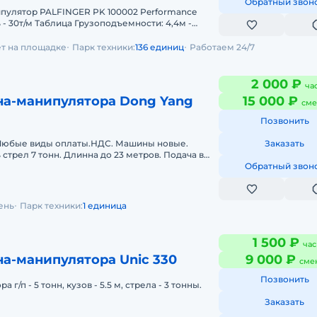
Обратный звон
- 30т/м Таблица Грузоподъемности: 4,4м -
 кг 11,1м - 7.
ет на площадке
Парк техники:
136 единиц
Работаем 24/7
2 000 ₽
ча
на-манипулятора Dong Yang
15 000 ₽
сме
Позвонить
виды оплаты.НДС. Машины новые.
Заказать
стрел 7 тонн. Длинна до 23 метров. Подача в
 отчетных документов. С о
Обратный звон
ень
Парк техники:
1 единица
1 500 ₽
час
а-манипулятора Unic 330
9 000 ₽
сме
Позвонить
 г/п - 5 тонн, кузов - 5.5 м, стрела - 3 тонны.
Заказать