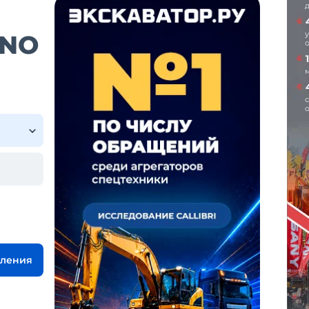
ANO
вления