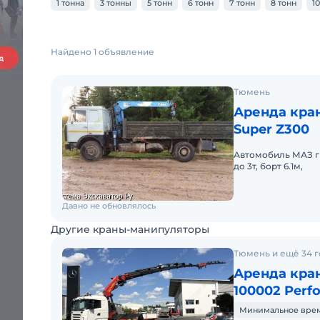
1 тонна
3 тонны
5 тонн
6 тонн
7 тонн
8 тонн
1
Найдено 1 объявление
Тюмень
Аренда кра
Super Z300
Автомобиль МАЗ г
до 3т, борт 6.1м,
Давно не обновлялось
Другие краны-манипуляторы
Тюмень и ещё 34 
Аренда кран
100002 Perf
Минимальное время 