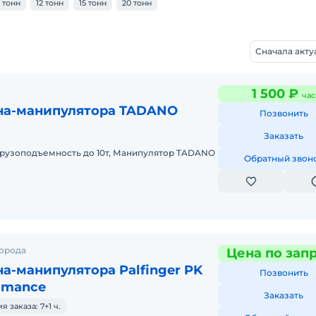
0 тонн
12 тонн
15 тонн
20 тонн
Сначала акт
1 500 ₽
час
на-манипулятора TADANO
Позвонить
Заказать
рузоподъемность до 10т, Манипулятор TADANO
Обратный звон
города
Цена по зап
а-манипулятора Palfinger PK
Позвонить
omance
Заказать
заказа: 7+1 ч.