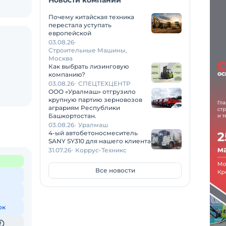
Новости компаний
Почему китайская техника
перестала уступать
европейской
03.08.26
Строительные Машины,
Москва
Как выбрать лизинговую
компанию?
03.08.26
СПЕЦТЕХЦЕНТР
ООО «Уралмаш» отгрузило
крупную партию зерновозов
аграриям Республики
Башкортостан.
03.08.26
Уралмаш
4-ый автобетоносмеситель
SANY SY310 для нашего клиента
31.07.26
Коррус-Техникс
Все новости
ок