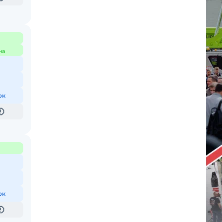
на
ок
ок