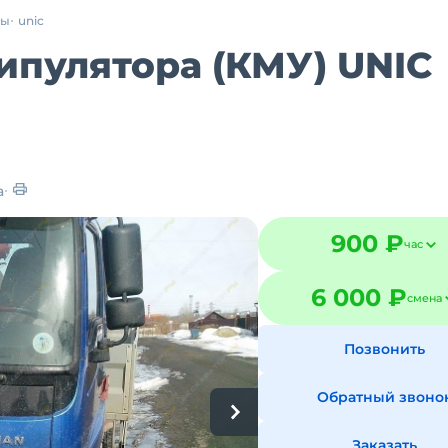
ры
unic
ипулятора (КМУ) UNIC
а
900 ₽
час
6 000 ₽
смена
Позвонить
Обратный звоно
Заказать