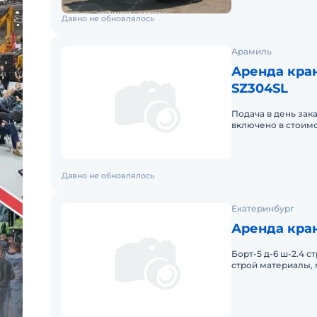
Давно не обновлялось
Арамиль
Аренда кра
SZ304SL
Подача в день зак
включено в стоимо
Давно не обновлялось
Екатеринбург
Аренда кра
Борт-5 д-6 ш-2.4 с
строй материалы,
4часа 750р/час опл