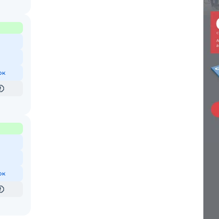
ок
ок