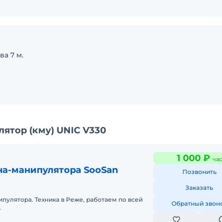
ва 7 м.
ятор (кму) UNIC V330
1 000 ₽
час
на-манипулятора SooSan
Позвонить
Заказать
пулятора. Техника в Реже, работаем по всей
Обратный звон
.