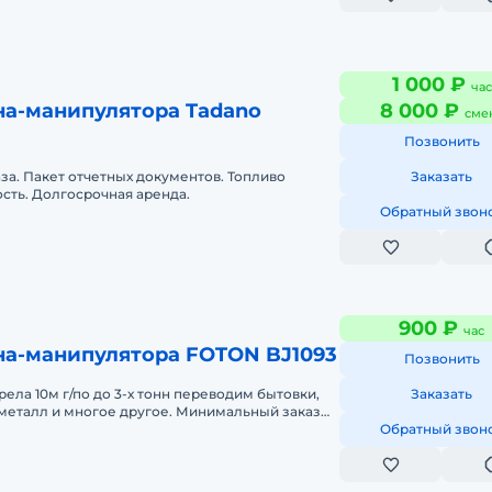
1 000 ₽
час
на-манипулятора Tadano
8 000 ₽
сме
Позвонить
аза. Пакет отчетных документов. Топливо
Заказать
сть. Долгосрочная аренда.
Обратный звон
900 ₽
час
на-манипулятора FOTON BJ1093
Позвонить
трела 10м г/по до 3-х тонн переводим бытовки,
Заказать
 металл и многое другое. Минимальный заказ
ата нал б/н
Обратный звон