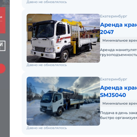
Давно не обновлялось
Екатеринбург
Аренда кра
2047
Минимальное время
Аренда манипулят
грузоподъемностью от 3 до 20 
Давно не обновлялось
Екатеринбург
Аренда кран
SMJ5040
Минимальное время
Подача в день заказа.
быстро организуем
выгрузку любых с
Давно не обновлялось