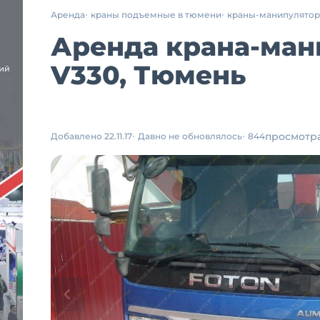
Аренда
краны подъемные в тюмени
краны-манипулято
Аренда крана-ман
V330, Тюмень
просмотр
Добавлено 22.11.17
Давно не обновлялось
844