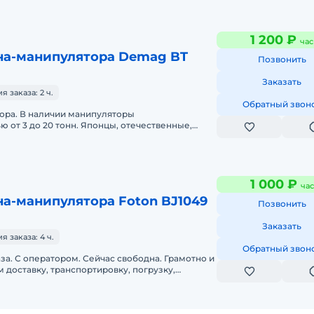
1 200 ₽
час
на-манипулятора Demag BT
Позвонить
Заказать
 заказа: 2 ч.
Обратный звон
ора. В наличии манипуляторы
тонн. Японцы, отечественные,
вездеходы. Опытные операторы. Работаем круглосуточно
1 000 ₽
час
а-манипулятора Foton BJ1049
Позвонить
Заказать
 заказа: 4 ч.
Обратный звон
 С оператором. Сейчас свободна. Грамотно и
 доставку, транспортировку, погрузку,
троительных материалов и