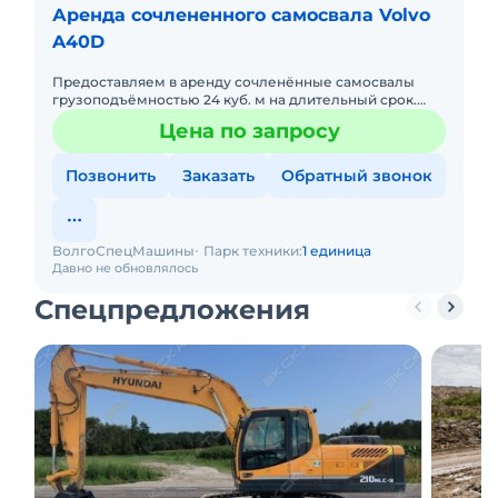
Аренда сочлененного самосвала Volvo
A40D
Предоставляем в аренду сочленённые самосвалы
грузоподъёмностью 24 куб. м на длительный срок.
Машинами управляют опытные операторы.Работаем
Цена по запросу
24 ч. в сутки.
Позвонить
Заказать
Обратный звонок
ВoлгоСпецМашины
Парк техники:
1 единица
Давно не обновлялось
Спецпредложения