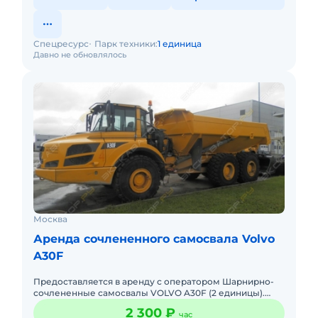
Спецресурс
Парк техники:
1 единица
Давно не обновлялось
Москва
Аренда сочлененного самосвала Volvo
A30F
Предоставляется в аренду с оператором Шарнирно-
сочлененные самосвалы VOLVO A30F (2 единицы).
Грузоподъемность 30 тонн. Техника с малой
2 300 ₽
час
наработкой. Доставка техн