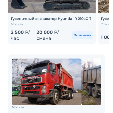
Гусеничный экскаватор Hyundai R 210LC-7
Гусени
Москва
Уфа и е
2 500
₽/
20 000
₽/
Позвонить
1 00
час
смена
Москва