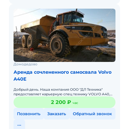
Домодедово
Аренда сочлененного самосвала Volvo
A40E
Добрый день. Наша компания ООО "ДЛ Техника"
предоставляет карьерную спец технику VOLVO A40,
A35, A30 с экипажем в аренду. С уважением ООО "ДЛ
2 200 ₽
час
Техника". Техника
Позвонить
Заказать
Обратный звонок