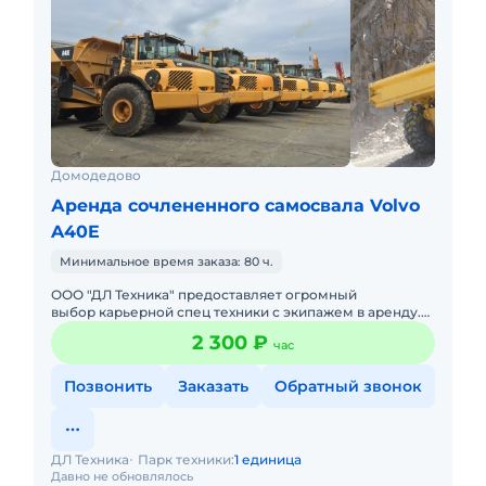
Домодедово
Аренда сочлененного самосвала Volvo
A40E
Минимальное время заказа: 80 ч.
ООО "ДЛ Техника" предоставляет огромный
выбор карьерной спец техники с экипажем в аренду.
Для разработки карьеров, вскрышных работ,
2 300 ₽
час
строительства сооружений, об
Позвонить
Заказать
Обратный звонок
ДЛ Техника
Парк техники:
1 единица
Давно не обновлялось