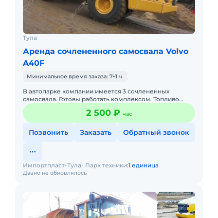
Тула
Аренда сочлененного самосвала Volvo
A40F
Минимальное время заказа: 7+1 ч.
В автопарке компании имеется 3 сочлененных
самосвала. Готовы работать комплексом. Топливо
оплачивается отдельно. С оператором. Долгосрочная
2 500 ₽
час
аренда. Сейчас свобо
Позвонить
Заказать
Обратный звонок
Импортпласт-Тула
Парк техники:
1 единица
Давно не обновлялось