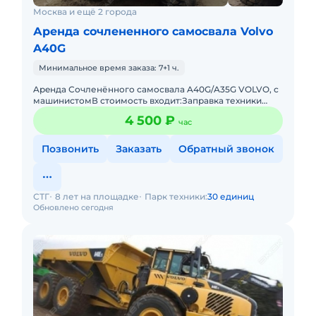
Москва и ещё 2 города
Аренда сочлененного самосвала Volvo
A40G
Минимальное время заказа: 7+1 ч.
Apeнда Сочленённого самосвала A40G/A35G VOLVO, с
машинистомВ стоимость входит:Заправка техники
топливом (ГСМ)Оператор со всеми необходимыми
4 500 ₽
час
документами и гражда
Позвонить
Заказать
Обратный звонок
СТГ
8 лет на площадке
Парк техники:
30 единиц
Обновлено сегодня