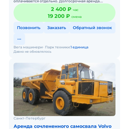
оплачивается отдельно. Долгосрочная аренда.
Краткосрочная аренда. Сейчас свободна.
2 400 ₽
час
19 200 ₽
смена
Позвонить
Заказать
Обратный звонок
Вега машинери
Парк техники:
1 единица
Давно не обновлялось
Санкт-Петербург
Аренда сочлененного самосвала Volvo