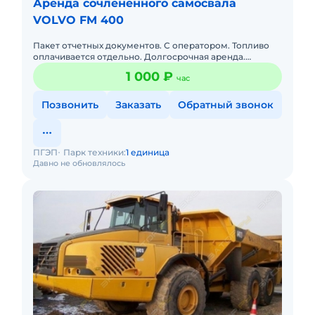
Аренда сочлененного самосвала
VOLVO FM 400
Пакет отчетных документов. С оператором. Топливо
оплачивается отдельно. Долгосрочная аренда.
Доставка силами заказчика. Сейчас свободна. Техника
1 000 ₽
час
с малой наработ
Позвонить
Заказать
Обратный звонок
ПГЭП
Парк техники:
1 единица
Давно не обновлялось