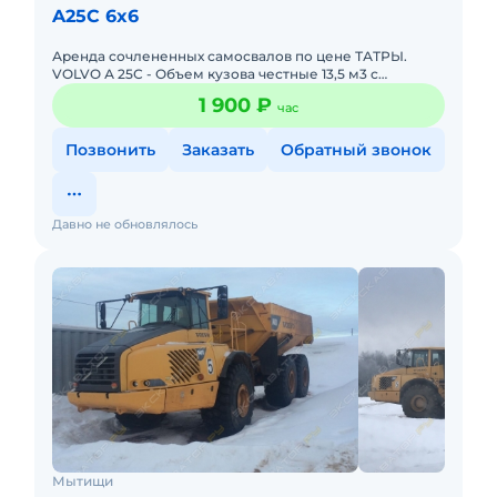
A25C 6x6
Аренда сочлененных самосвалов по цене ТАТРЫ.
VOLVO А 25С - Объем кузова честные 13,5 м3 с
эффективностью работы в условиях бездорожья в два
1 900 ₽
час
раза выше, чем у кар
Позвонить
Заказать
Обратный звонок
Давно не обновлялось
Мытищи