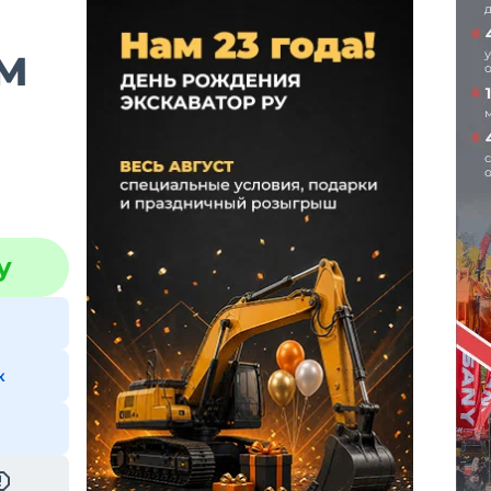
BM
у
к