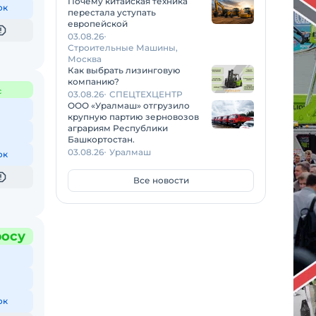
Почему китайская техника
ок
перестала уступать
европейской
03.08.26
Строительные Машины,
Москва
Как выбрать лизинговую
компанию?
с
03.08.26
СПЕЦТЕХЦЕНТР
ООО «Уралмаш» отгрузило
крупную партию зерновозов
аграриям Республики
Башкортостан.
03.08.26
Уралмаш
ок
Все новости
росу
ок