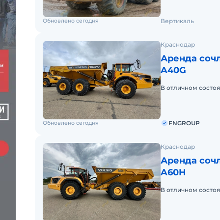
2002Тип: Сочленён
Обновлено сегодня
Вертикаль
Краснодар
Аренда сочл
A40G
В отличном состоя
Обновлено сегодня
FNGROUP
Краснодар
Аренда сочл
A60H
В отличном состоя