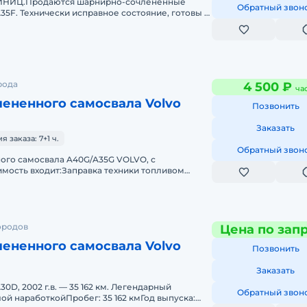
ИНИЦ.Продаются шарнирно-сочлененные
Обратный звон
35F. Технически исправное состояние, готовы к
 ТО проводились согласно регл
рода
4 500 ₽
ча
ененного самосвала Volvo
Позвонить
Заказать
заказа: 7+1 ч.
Обратный звон
ого самосвала A40G/A35G VOLVO, с
мость входит:Заправка техники топливом
 всеми необходимыми документами и гражда
ородов
Цена по зап
ененного самосвала Volvo
Позвонить
Заказать
0D, 2002 г.в. — 35 162 км. Легендарный
Обратный звон
ой наработкойПробег: 35 162 кмГод выпуска: