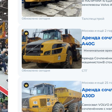
В НАЛИЧИИ 10 ЕД
землевозы Volvo A
эксплуатации. Все
Обновлено сегодня
Талспецстрой
Москва и ещё 2 го
Аренда сочл
A40G
Минимальное время 
Apeнда Сочленённ
машинистомВ стои
(ГСМ)Оператор со
Обновлено сегодня
СТГ
Москва и ещё 25 г
Аренда сочл
A30D
Самосвал VOLVO A3
сочленённик с мал