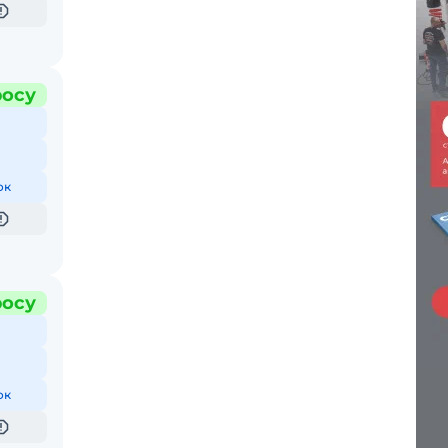
росу
ок
росу
ок