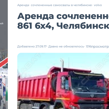
Аренда
сочлененные самосвалы в челябинске
volvo
Аренда сочлененн
861 6x4, Челябинс
просмотр
Добавлено 27.09.17
Давно не обновлялось
1316