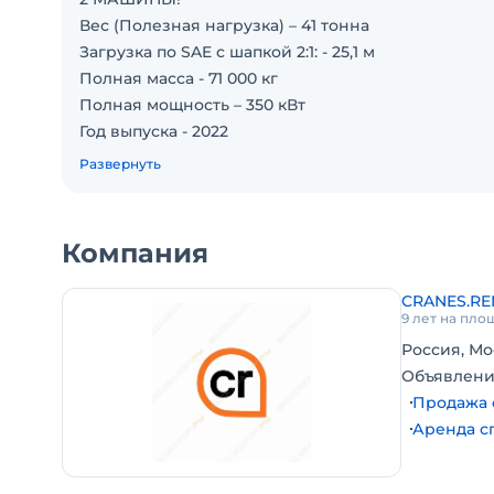
Вес (Полезная нагрузка) – 41 тонна
Загрузка по SAE с шапкой 2:1: - 25,1 м
Полная масса - 71 000 кг
Полная мощность – 350 кВт
Год выпуска - 2022
Наработка - 8500 м/ч.
Развернуть
Пробег - 50 000 км.
Состояние: Отличное ! Дилерская машина, работ
России в Европейской части, все ТО пройдены.
Компания
В наличии 2 единицы, 2022 г.в.
Полный комплект документов вкл ПСМ и Утиль с
CRANES.RE
В наличии в Москве!
9 лет на пло
Стоимость на складе в Москве - по запросу!
Россия, Мо
Доставим в любую точку России.
Объявлени
Возможна продажа в лизинг.
Продажа 
Аренда с