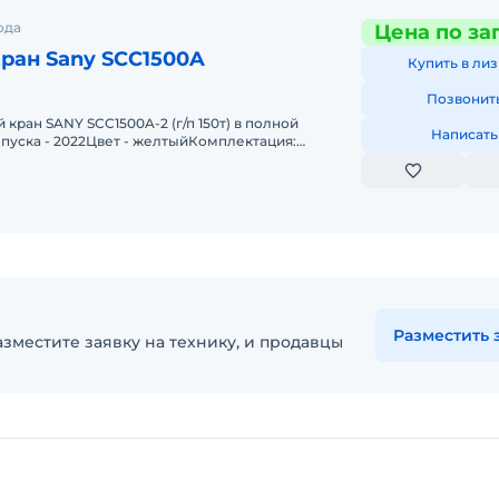
ода
Цена по за
ран Sany SCC1500A
Купить в лиз
Позвонит
кран SANY SCC1500A-2 (г/п 150т) в полной
Написать
пуска - 2022Цвет - желтыйКомплектация:
й стрелы 76 м + гусек
Разместить 
зместите заявку на технику, и продавцы