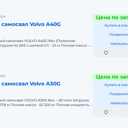
ода
Цена по за
самосвал Volvo A40G
Купить в лиз
Позвонит
ый самосвал VOLVO A40G Вес (Полезная
Написать
агрузка по SAE с шапкой 2:1: - 24 м Полная масса -
щность –
ода
Цена по за
самосвал Volvo A30G
Купить в лиз
Позвонит
й самосвал VOLVO A30G Вес – 29 тонн Загрузка
Написать
- 17,8 м Полная масса - 52 200 кг Полная мощность –