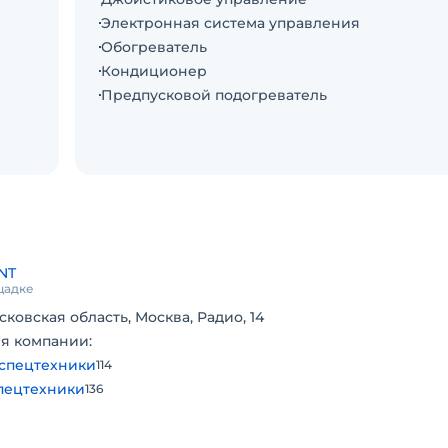
Электронная система управления
Обогреватель
Кондиционер
Предпусковой подогреватель
ала в
бор!
NT
щадке
сковская область, Москва, Радио, 14
я компании:
спецтехники
114
пецтехники
136