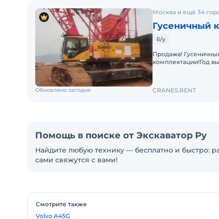
Москва и ещё 34 гор
Гусеничный к
Б/у
Продажа! Гусеничный 
комплектации!Год вы
Комбинация подъемно
Обновлено сегодня
CRANES.RENT
Помощь в поиске от Экскаватор Ру
Найдите любую технику — бесплатно и быстро: ра
сами свяжутся с вами!
Смотрите также
Volvo A45G