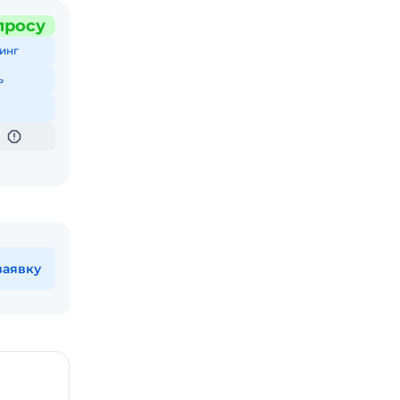
просу
инг
ь
заявку