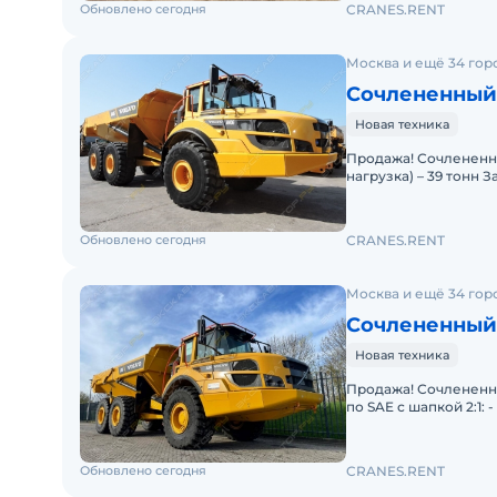
Обновлено сегодня
CRANES.RENT
Москва и ещё 34 гор
Сочлененный 
Новая техника
Продажа! Сочлененн
нагрузка) – 39 тонн З
68 800 кг Полная мо
Обновлено сегодня
CRANES.RENT
Москва и ещё 34 гор
Сочлененный 
Новая техника
Продажа! Сочлененны
по SAE с шапкой 2:1: 
360 л.с. Год выпу
Обновлено сегодня
CRANES.RENT