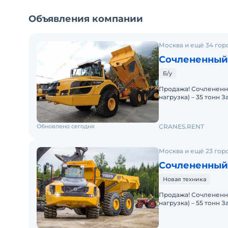
Объявления компании
Москва и ещё 34 гор
Сочлененный 
Б/у
Продажа! Сочлененн
нагрузка) – 35 тонн З
63 450 кг Полная мо
Обновлено сегодня
CRANES.RENT
Москва и ещё 23 гор
Сочлененный 
Новая техника
Продажа! Сочлененн
нагрузка) – 55 тонн З
98 400 кг Полная мо