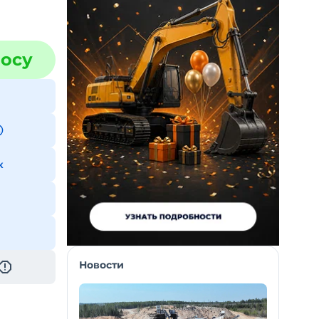
росу
к
Новости