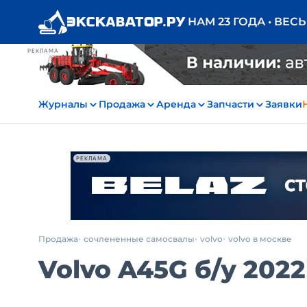
НАМ 23 ГОДА • ВЕС
РЕКЛАМА
Журналы
Продажа
Аренда
Запчасти
Заявки
РЕКЛАМА
Продажа
сочлененные самосвалы
volvo
volvo в москве
Volvo A45G
б/у
2022 