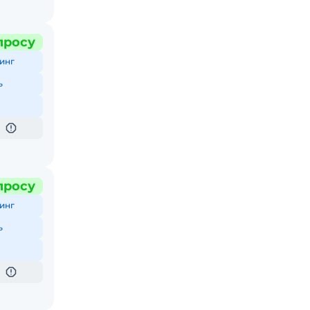
просу
инг
ь
просу
инг
ь