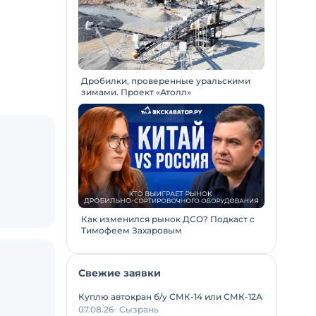
Дробилки, проверенные уральскими
зимами. Проект «Атолл»
Как изменился рынок ДСО? Подкаст с
Тимофеем Захаровым
Свежие заявки
Куплю автокран б/у СМК-14 или СМК-12А
07.08.26
Сызрань