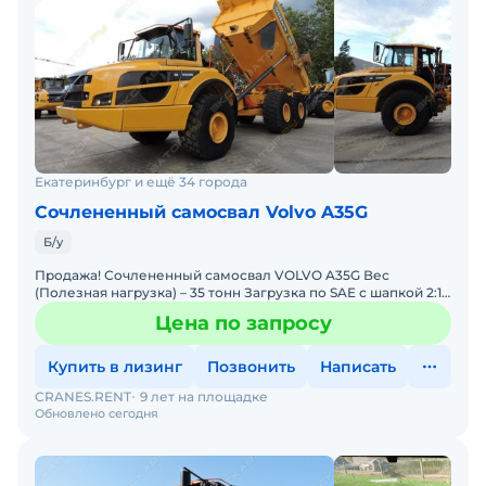
Екатеринбург и ещё 34 города
Сочлененный самосвал Volvo A35G
Б/у
Продажа! Сочлененный самосвал VOLVO A35G Вес
(Полезная нагрузка) – 35 тонн Загрузка по SAE с шапкой 2:1:
- 21,2 м Полная масса - 63 450 кг Полная мощность
Цена по запросу
Купить в лизинг
Позвонить
Написать
CRANES.RENT
9 лет на площадке
Обновлено сегодня