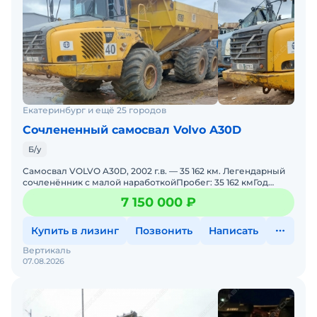
Екатеринбург и ещё 25 городов
Сочлененный самосвал Volvo A30D
Б/у
Самосвал VOLVO A30D, 2002 г.в. — 35 162 км. Легендарный
сочленённик с малой наработкойПробег: 35 162 кмГод
выпуска: 2002Тип: Сочленённый самосвал (6×
7 150 000 ₽
Купить в лизинг
Позвонить
Написать
Вертикаль
07.08.2026