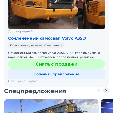
Долгопрудный
Сочлененный самосвал Volvo A35D
Объявление давно не обновлялось
Сочлененный самосвал Volvo A35D, 2006 года выпуска, с
наработкой 34205 моточасов, после полной ревизии,
необходимого ремонта и полной покраски, в идеальном
Снята с продажи
техн
Получить предложения
СпецТрансСервис
Спецпредложения