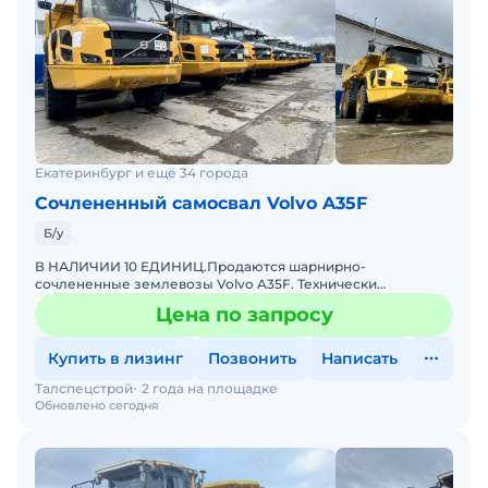
Екатеринбург и ещё 34 города
Сочлененный самосвал Volvo A35F
Б/у
В НАЛИЧИИ 10 ЕДИНИЦ.Продаются шарнирно-
сочлененные землевозы Volvo A35F. Технически
исправное состояние, готовы к эксплуатации. Все ТО
Цена по запросу
проводились согласно регл
Купить в лизинг
Позвонить
Написать
Талспецстрой
2 года на площадке
Обновлено сегодня