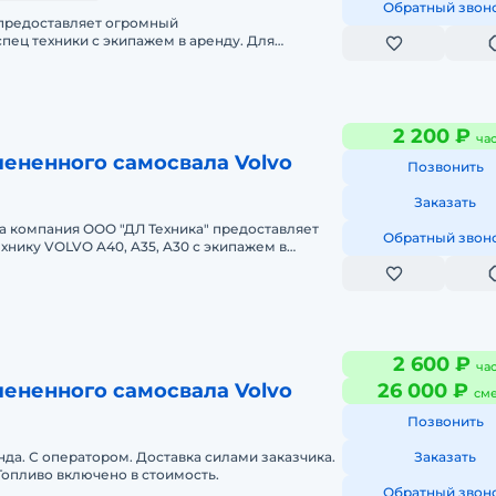
Обратный звон
 предоставляет огромный
пец техники с экипажем в аренду. Для
ов, вскрышных работ, строительства
2 200 ₽
ча
ененного самосвала Volvo
Позвонить
Заказать
а компания ООО "ДЛ Техника" предоставляет
Обратный звон
хнику VOLVO A40, A35, A30 с экипажем в
ажением ООО "ДЛ Техника". Техника
2 600 ₽
ча
ененного самосвала Volvo
26 000 ₽
см
Позвонить
да. С оператором. Доставка силами заказчика.
Заказать
Топливо включено в стоимость.
Обратный звон