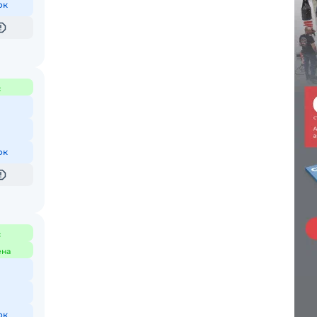
ок
с
ок
с
ена
ок