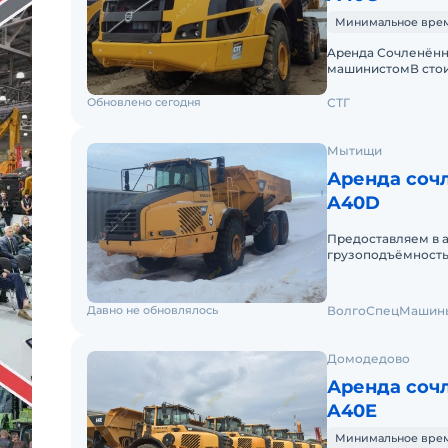
Минимальное время 
Apeнда Сочленённ
машинистомВ стои
(ГСМ)Оператор со
Обновлено сегодня
СТГ
Мытищи
Аренда сочл
A40D
Предоставляем в 
грузоподъёмность
управляют опытные
Давно не обновлялось
ВoлгоСпецМашин
Домодедово
Аренда сочл
A40E
Минимальное время