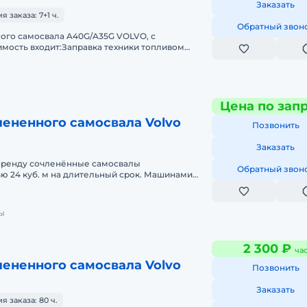
Заказать
заказа: 7+1 ч.
Обратный звон
ого самосвала A40G/A35G VOLVO, с
мость входит:Заправка техники топливом
 всеми необходимыми документами и гражда
Цена по зап
ененного самосвала Volvo
Позвонить
Заказать
аренду сочленённые самосвалы
Обратный звон
ю 24 куб. м на длительный срок. Машинами
 операторы.Работаем 24 ч. в сутки.
ы
2 300 ₽
ча
ененного самосвала Volvo
Позвонить
Заказать
 заказа: 80 ч.