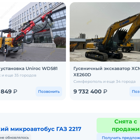
 установка Uniroc WD581
Гусеничный экскаватор XC
XE260D
 и еще 35 городов
Симферополь и еще 34 города
 849
₽
9 732 400
₽
Позвонить
Поз
Снята с
ий микроавтобус ГАЗ 2217
продажи
не обновлялось
Получить предлож