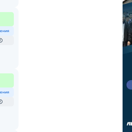
ения
ения