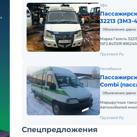
Уфа
Пассажирск
32213 (ЗМЗ-4
Объявление давно 
Марка Газель 32213
ISF2.8s31291 89524
Об.двигателя 2781 
Грузовой Ру
Челябинск
Пассажирск
Combi (пас
Объявление давно 
Маршрутные такси F
Автомобилей много
150-300 т.км) Комп
Грузовой Ру
Спецпредложения