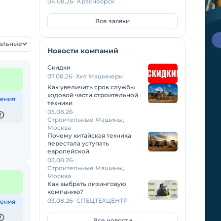
04.08.26
Красноярск
Все заявки
уальные
Новости компаний
Скидки
07.08.26
Хит Машинери
Как увеличить срок службы
ходовой части строительной
ения
техники
05.08.26
Строительные Машины,
Москва
Почему китайская техника
перестала уступать
европейской
03.08.26
Строительные Машины,
Москва
Как выбрать лизинговую
компанию?
03.08.26
СПЕЦТЕХЦЕНТР
ения
Все новости