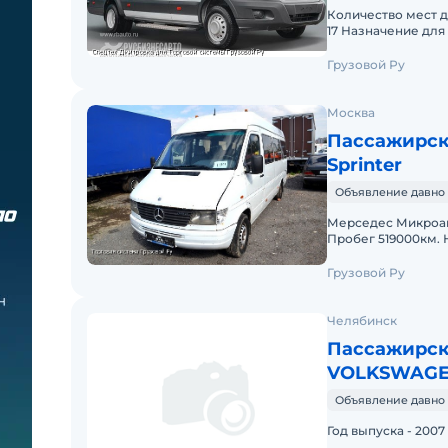
Количество мест для сидения 17 Номина
17 Назначение для перевозки пассажиров на дальние расстояния
Грузовой Ру
Москва
Пассажирск
Sprinter
Объявление давно 
Мерседес Микроавтобус 1999 г.в. В Р.Ф. с 2003
Пробег 519000км. Новые: новые рессоры, фильтра, колодки,
прошел полное Т.О
Грузовой Ру
Челябинск
Пассажирск
VOLKSWAGE
Объявление давно 