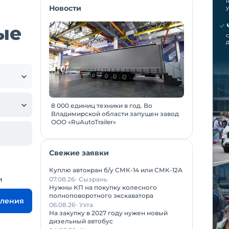
Новости
ые
8 000 единиц техники в год. Во
Владимирской области запущен завод
ООО «RuAutoTrailer»
Свежие заявки
Куплю автокран б/у СМК-14 или СМК-12А
и
07.08.26
Сызрань
Нужны КП на покупку колесного
полноповоротного экскаватора
вления
06.08.26
Ухта
На закупку в 2027 году нужен новый
дизельный автобус