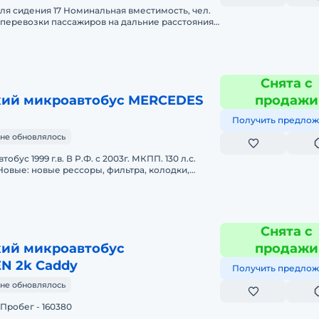
льная вместимость, чел.
Экологический класс Евро-4 Колесна
Снята с
ий микроавтобус MERCEDES
продажи
Получить предлож
не обновлялось
г. МКПП. 130 л.с.
. Кап ремонт двигате
Снята с
ий микроавтобус
продажи
N 2k Caddy
Получить предлож
не обновлялось
Год выпуска - 2007 Пробег - 160380