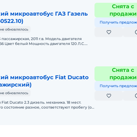
Снята с
ий микроавтобус ГАЗ Газель
продажи
0522.10)
Получить предлож
не обновлялось
 пассажирская, 2011 г.в. Модель двигателя
566 Цвет белый Мощность двигателя 120 Л.С.
куб.см. Тип двигателя
Снята с
ий микроавтобус Fiat Ducato
продажи
сажирский)
Получить предлож
не обновлялось
iat Ducato 2.3 дизель. механика. 18 мест.
 состояние разное, соответствуют пробегу (от
лектация: - Кондицио