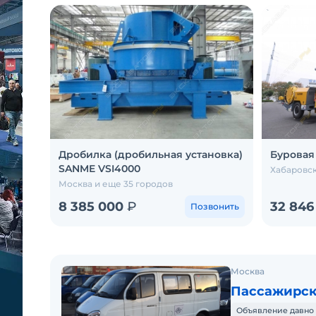
Дробилка (дробильная установка)
Буровая
SANME VSI4000
Хабаровск
Москва и еще 35 городов
8 385 000
₽
32 846
Позвонить
Москва
Пассажирск
Объявление давно 