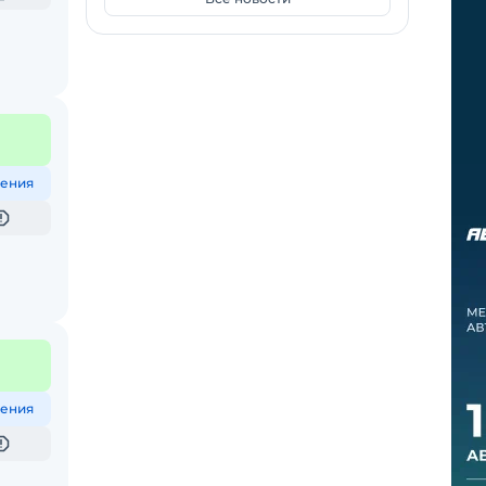
ения
ения