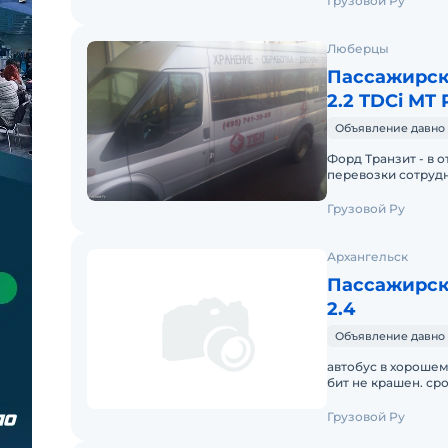
Грузовой Ру
Люберцы
Пассажирски
2.2 TDCi MT
Объявление давно 
Форд Транзит - в 
перевозки сотрудни
г. ,владелец - один
Грузовой Ру
Архангельск
Пассажирск
2.4
Объявление давно 
автобус в хорошем
бит не крашен. ср
Грузовой Ру