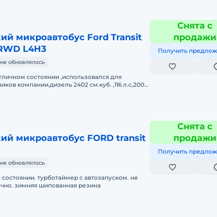
Снята с
й микроавтобус Ford Transit
продажи
 RWD L4H3
Получить предлож
не обновлялось
отличном состоянии ,использовался для
ков компании,дизель 2402 см.куб. ,116 л.с,2008
 , в авариях не был.
Снята с
ий микроавтобус FORD transit
продажи
Получить предлож
не обновлялось
 состоянии. турботаймер с автозапуском. не
очно. зимняя шипованная резина