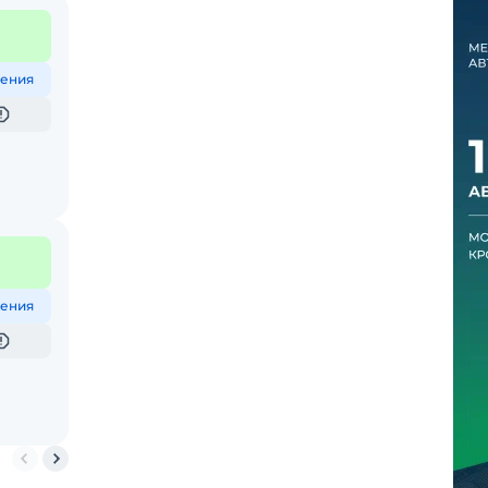
ения
ения