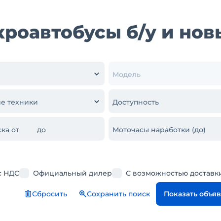
роавтобусы б/у и нов
Модель
е техники
Доступность
ка от
до
Моточасы наработки (до)
с НДС
Официальный дилер
С возможностью доставк
Сбросить
Сохранить поиск
Показать объя