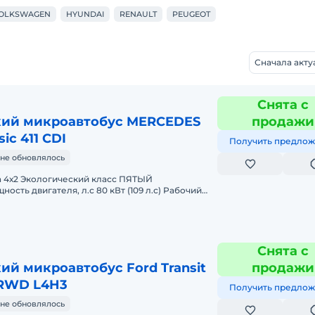
OLKSWAGEN
HYUNDAI
RENAULT
PEUGEOT
Сначала акт
Снята с
ий микроавтобус MERCEDES
продажи
sic 411 CDI
Получить предлож
не обновлялось
 4х2 Экологический класс ПЯТЫЙ
сть двигателя, л.с 80 кВт (109 л.с) Рабочий
 топлива: в городе/загородный гор.
Снята с
й микроавтобус Ford Transit
продажи
 RWD L4H3
Получить предлож
не обновлялось