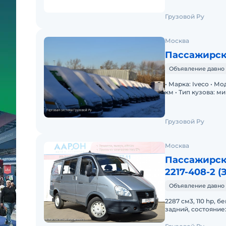
Грузовой Ру
Москва
Пассажирск
Объявление давно 
• Марка: Iveco • Мо
км • Тип кузова: м
л • Коробка переда
Грузовой Ру
Москва
Пассажирск
2217-408-2 (
Объявление давно 
2287 см3, 110 hp, 
задний, состояние: отличн
Магнитола (CD), О