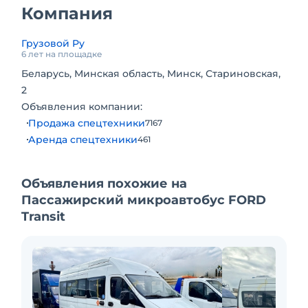
• Состояние: не битый
Компания
• Владельцев по ПТС: 1
• Мощность двигателя: 114 л. С
Грузовой Ру
В связи с обновлением авто парка продаются
6 лет на площадке
автомобили Марки Форд Транзит и Ивеко
Беларусь, Минская область, Минск, Стариновская,
Дайли 2010г
2
Объявления компании:
Продажа спецтехники
7167
Аренда спецтехники
461
Объявления похожие на
Пассажирский микроавтобус FORD
Transit