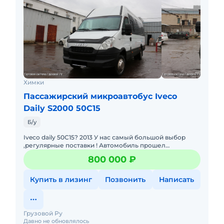
Химки
Пассажирский микроавтобус Iveco
Daily S2000 50C15
Б/у
Iveco daily 50C15? 2013 У нас самый большой выбор
,регулярные поставки ! Автомобиль прошел
предпродажную подготовку. пробег 155004
800 000 ₽
Количество посадочных мест 18
Купить в лизинг
Позвонить
Написать
Грузовой Ру
Давно не обновлялось