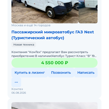
Москва и ещё 14 городов
Пассажирский микроавтобус ГАЗ Next
(Туристический автобус)
Новая техника
Компания "КомТех" предлагает Вам рассмотреть
приобретение:В наличии!Автобус Турист Класс "В" 19+1
местГод выпуска 2024,Двигатель Дизельный G31, Евро
4 550 000 ₽
3 (149 л.с.
Купить в лизинг
Позвонить
Написать
Комтех
06.08.2026