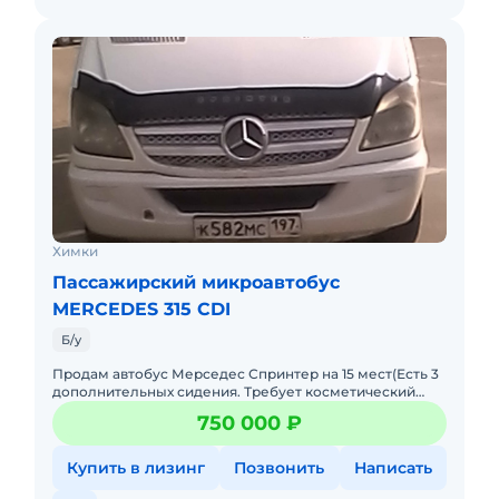
Химки
Пассажирский микроавтобус
MERCEDES 315 CDI
Б/у
Продам автобус Мерседес Спринтер на 15 мест(Есть 3
дополнительных сидения. Требует косметический
ремонт по кузову(сколы, царапины, локальные места
750 000 ₽
ржавчины. Сал
Купить в лизинг
Позвонить
Написать