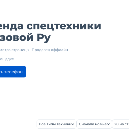
енда спецтехники
зовой Ру
смотра страницы
Продавец оффлайн
площадке
ть телефон
Все типы техники
Сначала новые
20 на с