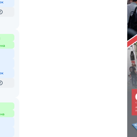
ок
с
ена
ок
на