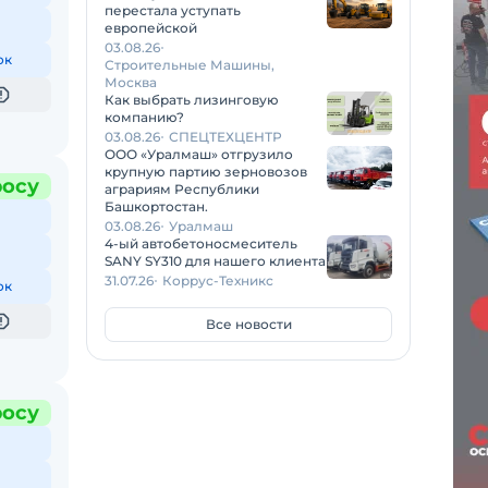
перестала уступать
европейской
03.08.26
ок
Строительные Машины,
Москва
Как выбрать лизинговую
компанию?
03.08.26
СПЕЦТЕХЦЕНТР
ООО «Уралмаш» отгрузило
крупную партию зерновозов
росу
аграриям Республики
Башкортостан.
03.08.26
Уралмаш
4-ый автобетоносмеситель
SANY SY310 для нашего клиента
31.07.26
Коррус-Техникс
ок
Все новости
росу