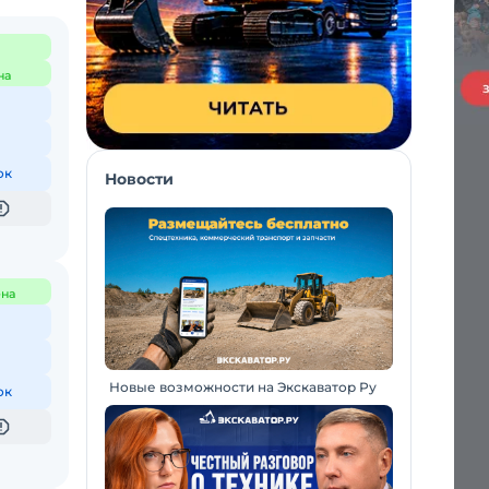
на
ок
Новости
на
Новые возможности на Экскаватор Ру
ок