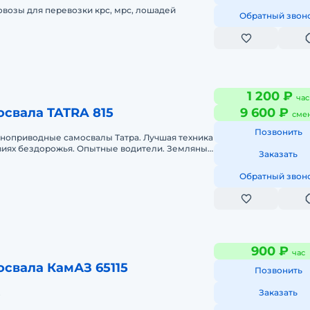
овозы для перевозки крс, мрс, лошадей
Обратный звон
1 200 ₽
час
свала TATRA 815
9 600 ₽
сме
Позвонить
лноприводные самосвалы Татра. Лучшая техника
овиях бездорожья. Опытные водители. Земляные
Заказать
нта, строительного му
Обратный звон
900 ₽
час
свала КамАЗ 65115
Позвонить
.
Заказать