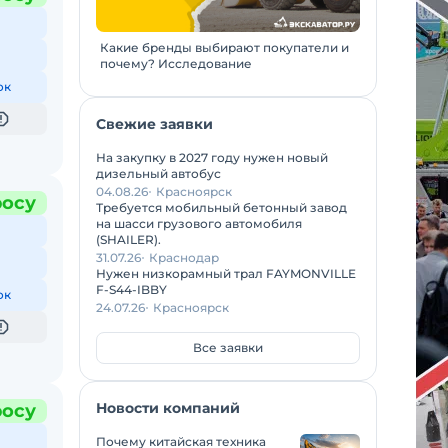
Какие бренды выбирают покупатели и
почему? Исследование
ок
Свежие заявки
На закупку в 2027 году нужен новый
дизельный автобус
04.08.26
Красноярск
росу
Требуется мобильный бетонный завод
на шасси грузового автомобиля
(SHAILER).
31.07.26
Краснодар
Нужен низкорамный трал FAYMONVILLE
F-S44-IBBY
ок
24.07.26
Красноярск
Все заявки
Новости компаний
росу
Почему китайская техника