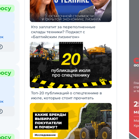
росу
Кто заплатит за переполненные
склады техники? Подкаст с
ок
«Балтийским лизингом»
росу
Топ-20 публикаций о спецтехнике в
июле, которые стоит прочитать
ок
росу