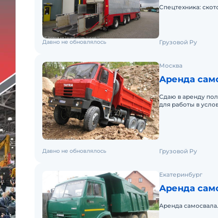
Спецтехника: скот
Давно не обновлялось
Грузовой Ру
Москва
Аренда само
Сдаю в аренду по
для работы в усл
работы, вывоз гру
Давно не обновлялось
Грузовой Ру
Екатеринбург
Аренда само
Аренда самосвала