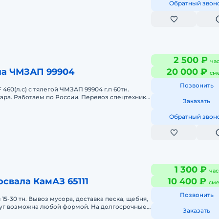
Обратный звон
2 500 ₽
ча
ла ЧМЗАП 99904
20 000 ₽
см
Позвонить
 460(л.с) с тялегой ЧМЗАП 99904 г.п 60тн.
мара. Работаем по России. Перевоз спецтехники
Заказать
а каждый маршрут инди
Обратный звон
1 300 ₽
час
свала КамАЗ 65111
10 400 ₽
сме
Позвонить
15-30 тн. Вывоз мусора, доставка песка, щебня,
слуг возможна любой формой. На долгосрочные
Заказать
яется скидки и отс