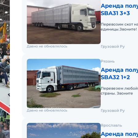
Аренда полу
SBA31 3+3
Перевозим скот на
единицы.Звоните!
Давно не обновлялось
Грузовой Ру
Рязань
Аренда полу
SBA32 1+2
Перевезем любой 
страны. Звоните
Давно не обновлялось
Грузовой Ру
Ярославль
Аренда полу