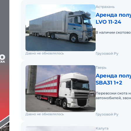
Астрахань
Аренда пол
LVO 11-24
В наличии скотово
Давно не обновлялось
Грузовой Ру
Тверь
Аренда полу
SBA31 1+2
Перевозки скота н
автомобилей, звон
Давно не обновлялось
Грузовой Ру
Калуга