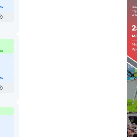
ок
на
ок