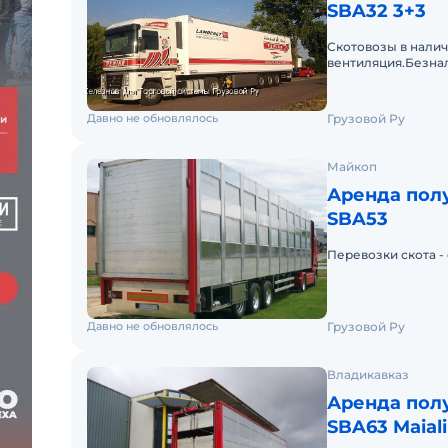
SBA32 3+3
Скотовозы в налич
вентиляция.Безнал
Давно не обновлялось
Грузовой Ру
Майкоп
Аренда полу
SBA53
Перевозки скота - 
Давно не обновлялось
Грузовой Ру
Владикавказ
Аренда полу
SBA63 Maiali