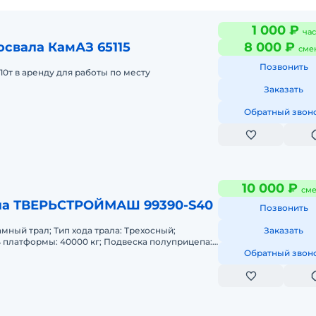
1 000 ₽
час
свала КамАЗ 65115
8 000 ₽
сме
Позвонить
10т в аренду для работы по месту
Заказать
Обратный звон
10 000 ₽
сме
ла ТВЕРЬСТРОЙМАШ 99390-S40
Позвонить
амный трал; Тип хода трала: Трехосный;
Заказать
 платформы: 40000 кг; Подвеска полуприцепа:
Погрузочная высота платформы
Обратный звон