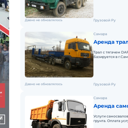
Давно не обновлялось
Грузовой Ру
Самара
Аренда тра
Трал с тягачем DAF
Базируется в г.Са
рассчитывается н
Давно не обновлялось
Грузовой Ру
Самара
Аренда само
Услуги самосвалов 
грунта. Оплата у
заказы предоставл