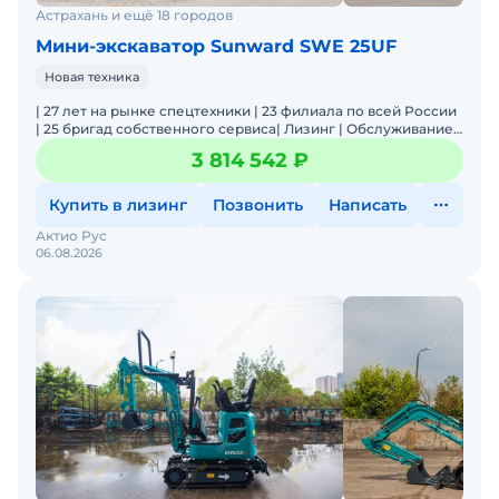
Полная документация. Доставка по РФ.
Астрахань и ещё 18 городов
Мини-экскаватор Sunward SWE 25UF
Новая техника
| 27 лет на рынке спецтехники | 23 филиала по всей России
| 25 бригад собственного сервиса| Лизинг | Обслуживание
и ремонт | Оригинальные запчасти | Широкая лин
3 814 542 ₽
Купить в лизинг
Позвонить
Написать
Актио Рус
06.08.2026