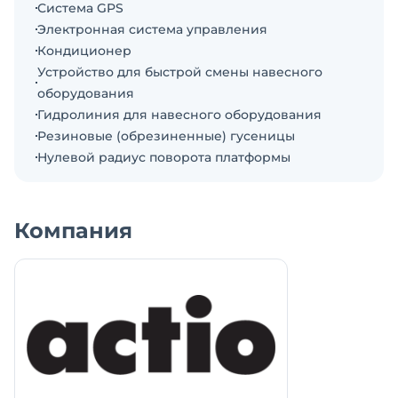
Система GPS
ООО "Актио Рус" - эксклюзивный дистрибьютор
Электронная система управления
SUNWARD на территории ЮФО и СКФО РФ.
Кондиционер
Звоните для получения наилучших условий
Устройство для быстрой смены навесного
поставки!
оборудования
Основные технические характеристики
Гидролиния для навесного оборудования
Эксплуатационная масса: 3850 кг
Резиновые (обрезиненные) гусеницы
Габариты: 4890×1700×2555 мм
Нулевой радиус поворота платформы
Объём ковша: 0,11 м³ (стандарт)
Максимальное тяговое усилие: 33,2 кН
Усилие копания ковша: 31,8 кН
Компания
Усилие копания стрелы: 19,8 кН
Усилие копания рукояти: 18,0 кН
Максимальная глубина копания: 3320 мм
Максимальная скорость хода: 4 км/ч
Скорость поворота платформы: 9,5 об/мин
Давление на грунт: 34 кПа
Угол преодолеваемого подъёма: 57 град
Тип управления: джойстиковое