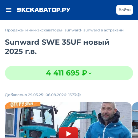
Войти
Продажа
мини-экскаваторы
sunward
sunward в астрахани
Sunward SWE 35UF новый
2025 г.в.
4 411 695 ₽
Добавлено 29.05.25
06.08.2026
1573