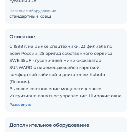
гусеничные
Навесное оборудование
стандартный ковш
Описание
C 1998 г. на рынке спецтехники, 23 филиала по
всей России, 25 бригад собственного сервиса
SWE 35UF - гусеничный мини-экскаватор
SUNWARD с перемещающейся кареткой,
комфортной кабиной и двигателем Kubota
(Япония).
Высокое соотношение мощности к массе.
Интуитивно понятное управление. Широкие окна
кабины, обеспечивают оператору хороший обзор.
Развернуть
Легко транспортировать на любую строительную
площадку. Идеально подходит для работы в
труднодоступных местах. Лёгкое повседневное
Дополнительное оборудование
обслуживание.