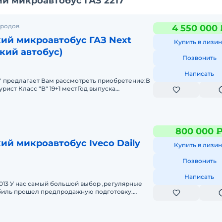
й микроавтобус ГАЗ 2217
ородов
4 550 000 
ий микроавтобус ГАЗ Next
Купить в лизин
кий автобус)
Позвонить
Написать
" предлагает Вам рассмотреть приобретение:В
рист Класс "В" 19+1 местГод выпуска
ельный G31, Евро 3 (149 л.с.
800 000 
й микроавтобус Iveco Daily
Купить в лизин
Позвонить
Написать
 2013 У нас самый большой выбор ,регулярные
обиль прошел предпродажную подготовку.
ичество посадочных мест 18