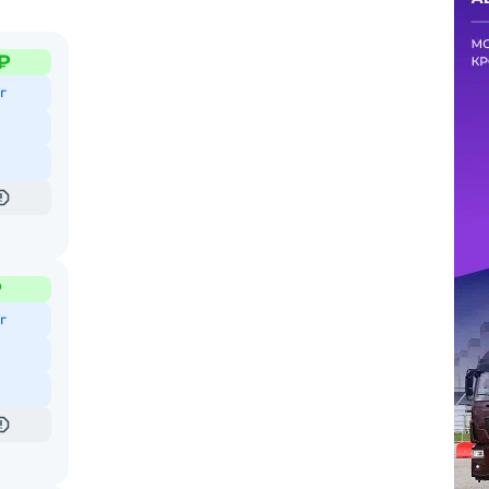
₽
г
₽
г