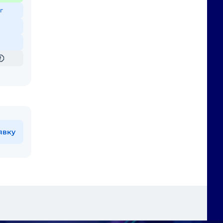
г
явку