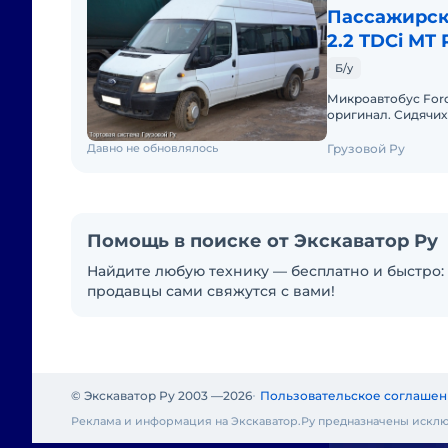
Пассажирски
2.2 TDCi MT
Б/у
Микроавтобус Ford 
оригинал. Сидячих 
двери, Вентиляци
Давно не обновлялось
Грузовой Ру
Помощь в поиске от Экскаватор Ру
Найдите любую технику — бесплатно и быстро: 
продавцы сами свяжутся с вами!
© Экскаватор Ру 2003 —
2026
Пользовательское соглашен
Реклама и информация на Экскаватор.Ру предназначены исклю