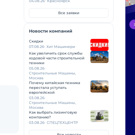
04.08.26
Красноярск
Все заявки
Новости компаний
Скидки
07.08.26
Хит Машинери
Как увеличить срок службы
ходовой части строительной
техники
05.08.26
Строительные Машины,
Москва
Почему китайская техника
перестала уступать
европейской
03.08.26
Строительные Машины,
Москва
Как выбрать лизинговую
компанию?
03.08.26
СПЕЦТЕХЦЕНТР
Все новости