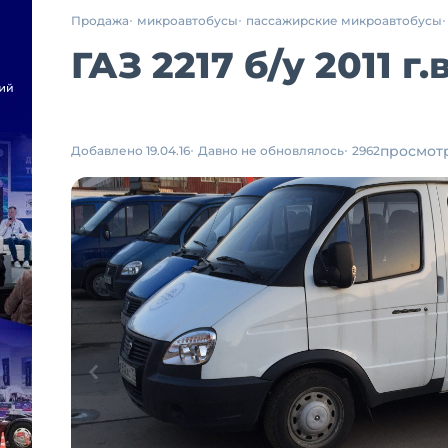
Продажа
микроавтобусы
пассажирские микроавтобусы
ГАЗ 2217
б/у
2011 г.в
просмот
Добавлено 19.04.16
Давно не обновлялось
2962