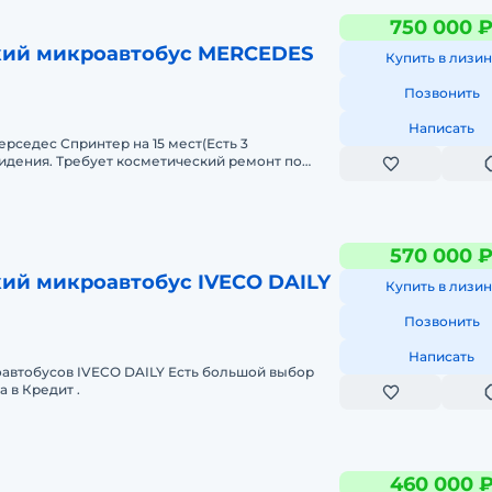
750 000 
ий микроавтобус MERCEDES
Купить в лизин
Позвонить
Написать
рседес Спринтер на 15 мест(Есть 3
идения. Требует косметический ремонт по
апины, локальные места ржавчины. Сал
570 000 
ий микроавтобус IVECO DAILY
Купить в лизин
Позвонить
Написать
автобусов IVECO DAILY Есть большой выбор
 в Кредит .
460 000 