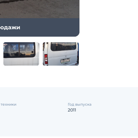
продажи
 техники
Год выпуска
2011