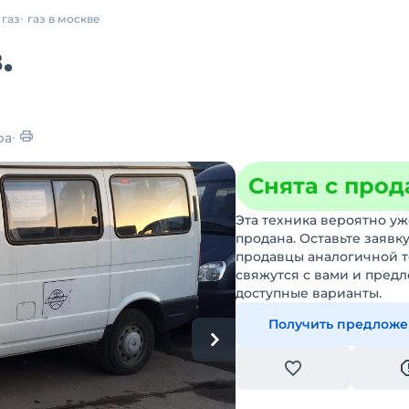
газ
газ в москве
.
ра
Снята с про
Эта техника вероятно уж
продана. Оставьте заявку
продавцы аналогичной 
свяжутся с вами и пред
доступные варианты.
Получить предлож