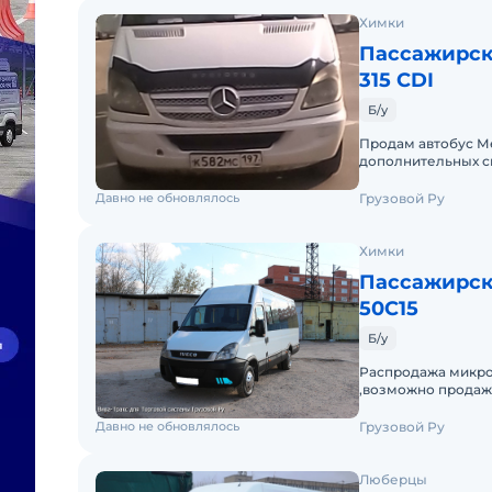
Химки
Пассажирск
315 CDI
Б/у
Продам автобус Ме
дополнительных с
кузову(сколы, цар
Давно не обновлялось
Грузовой Ру
Химки
Пассажирск
50C15
Б/у
Распродажа микро
,возможно продажа
Давно не обновлялось
Грузовой Ру
Люберцы