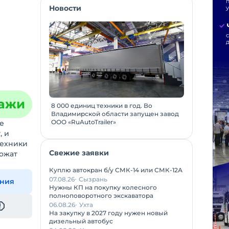
Новости
дажи
8 000 единиц техники в год. Во
Владимирской области запущен завод
ООО «RuAutoTrailer»
е
, и
техники
Свежие заявки
ложат
Куплю автокран б/у СМК-14 или СМК-12А
07.08.26
Сызрань
ения
Нужны КП на покупку колесного
полноповоротного экскаватора
06.08.26
Ухта
На закупку в 2027 году нужен новый
дизельный автобус