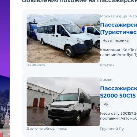
Объявления похожие на Пассажирски
Москва и ещё 14 г
Пассажирск
(Туристичес
Новая техника
Компания "КомТех
наличии!Автобус Ту
2024,Двигатель Диз
06.08.2026
Комтех
Химки
Пассажирски
S2000 50C15
Б/у
Iveco daily 50C15?
поставки ! Автом
пробег 155004 Кол
Давно не обновлялось
Грузовой Ру