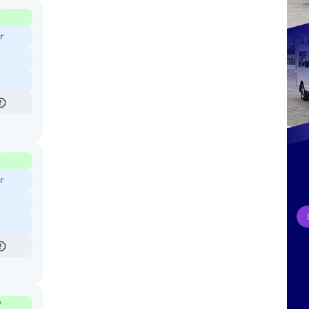
₽
г
₽
г
₽