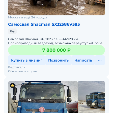
Москва и ещё 24 города
Самосвал Shacman SX32586V385
Б/у
Самосвал Шакман 6×6, 2023 г.в. — 44 728 км.
Полноприводный вездеход, возможна переуступкаПробег:
44 728 кмГод выпуска: 2023Колёсная формула: 6×
7 800 000 ₽
Купить в лизинг
Позвонить
Написать
Вертикаль
Обновлено сегодня