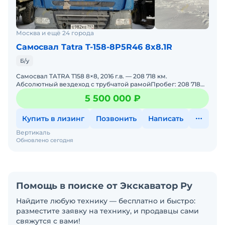
Москва и ещё 24 города
Самосвал Tatra T-158-8P5R46 8x8.1R
Б/у
Самосвал TATRA T158 8×8, 2016 г.в. — 208 718 км.
Абсолютный вездеход с трубчатой рамойПробег: 208 718
кмГод выпуска: 2016Колёсная формула: 8×8
5 500 000 ₽
Купить в лизинг
Позвонить
Написать
Вертикаль
Обновлено сегодня
Помощь в поиске от Экскаватор Ру
Найдите любую технику — бесплатно и быстро:
разместите заявку на технику, и продавцы сами
свяжутся с вами!