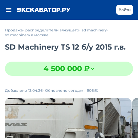
Войти
Продажа
распределители вяжущего
sd machinery
sd machinery в москве
SD Machinery ТS 12
б/у
2015 г.в.
4 500 000 ₽
Добавлено 13.04.26
Обновлено сегодня
906