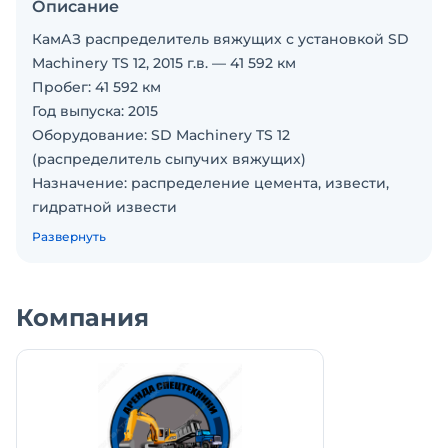
Описание
КамАЗ распределитель вяжущих с установкой SD
Machinery TS 12, 2015 г.в. — 41 592 км
Пробег: 41 592 км
Год выпуска: 2015
Оборудование: SD Machinery TS 12
(распределитель сыпучих вяжущих)
Назначение: распределение цемента, извести,
гидратной извести
Состояние: рабочее, полностью исправен
Развернуть
Документы: ПТС,
Продажа: с НДС, возможен лизинг
Специализированная техника для стабилизации
Компания
грунтов
КамАЗ с распределителем SD Machinery TS 12 —
это профессиональный инструмент для:
Распределения цемента по поверхности грунта
Внесения извести для стабилизации и
укрепления оснований