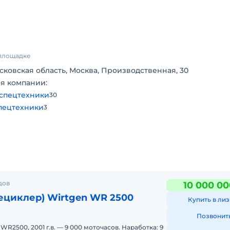
емонт
 площадке
сковская область, Москва, Производственная, 30
я компании:
спецтехники
30
ак
пецтехники
3
о
льная
дов
10 000 00
 как
ециклер) Wirtgen WR 2500
Купить в лиз
Позвонит
2500, 2001 г.в. — 9 000 моточасов. Наработка: 9