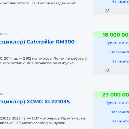
Написать
онт двигателя: 1 500 часов назадРемонт
на
 офи
исы
одов
18 000 00
циклер) Caterpillar RM300
Купить в лиз
 всё
Позвонит
 2014 г.в. — 2 912 моточасов. Почти не работал!
ынке
Написать
аработка: 2 912 моточасовГод выпуска:
чное, полн
да
23 000 00
ециклер) XCMG XLZ2103S
Купить в лиз
Позвонит
03S, 2023 г.в. — 1 217 моточасов. Практически
Написать
ботка: 1 217 моточасовГод выпуска:
hai WP13G530E3