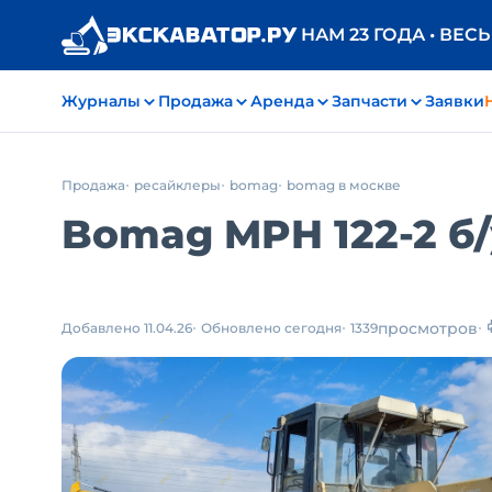
НАМ 23 ГОДА • ВЕС
Журналы
Продажа
Аренда
Запчасти
Заявки
Продажа
ресайклеры
bomag
bomag в москве
Bomag MPH 122-2
б
просмотров
Добавлено 11.04.26
Обновлено сегодня
1339