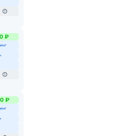
0 ₽
инг
ь
0 ₽
инг
ь