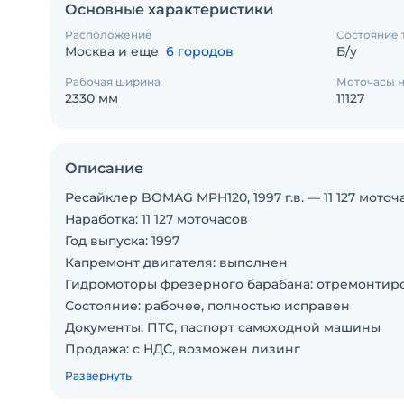
Основные характеристики
Расположение
Состояние 
Москва и еще
6 городов
Б/у
Рабочая ширина
Моточасы н
2330 мм
11127
Описание
Ресайклер BOMAG MPH120, 1997 г.в. — 11 127 моточ
Наработка: 11 127 моточасов
Год выпуска: 1997
Капремонт двигателя: выполнен
Гидромоторы фрезерного барабана: отремонтир
Состояние: рабочее, полностью исправен
Документы: ПТС, паспорт самоходной машины
Продажа: с НДС, возможен лизинг
Два главных преимущества — самые дорогие узл
Развернуть
обновлены