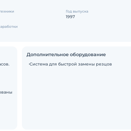
техники
Год выпуска
1997
аработки
Дополнительное оборудование
асов.
Система для быстрой замены резцов
ованы
ы уже