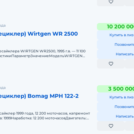
ода
10 200 00
ают
ециклер) Wirtgen WR 2500
Купить в лиз
Позвонит
айклера WIRTGEN WR2500, 1995 г.в. — 11 100
Написать
ристикиПараметрЗначениеМодельWIRTGEN
95Наработка11 100 м
ода
3 500 00
ециклер) Bomag MPH 122-2
Купить в лиз
ние
Позвонит
йклер 1999 года, 12 200 моточасов, капремонт
Написать
: 1999Наработка: 12 200 моточасовДвигатель:
ктный
тальный
ях