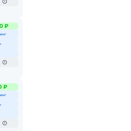
0 ₽
инг
ь
0 ₽
инг
ь