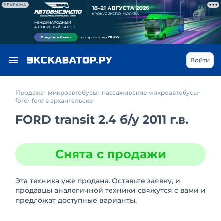
РЕКЛАМА
Войти
Продажа
микроавтобусы
пассажирские микроавтобусы
ford
ford в архангельске
FORD transit 2.4
б/у
2011 г.в.
Снята с продажи
Эта техника уже продана. Оставьте заявку, и
продавцы аналогичной техники свяжутся с вами и
предложат доступные варианты.