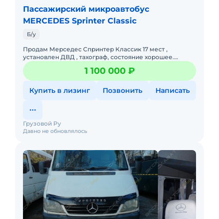
Пассажирский микроавтобус
MERCEDES Sprinter Classic
Б/у
Продам Мерседес Спринтер Классик 17 мест ,
установлен ДВД , тахограф, состояние хорошее.
Обмен на Газель Некст
1 100 000 ₽
Купить в лизинг
Позвонить
Написать
Грузовой Ру
Давно не обновлялось