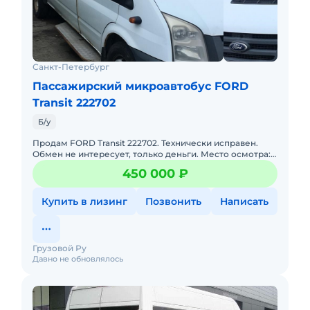
Санкт-Петербург
Пассажирский микроавтобус FORD
Transit 222702
Б/у
Продам FORD Transit 222702. Технически исправен.
Обмен не интересует, только деньги. Место осмотра:
Горнолыжный курорт Охта-Парк (Ленинградская обл,
450 000 ₽
Всеволожски
Купить в лизинг
Позвонить
Написать
Грузовой Ру
Давно не обновлялось