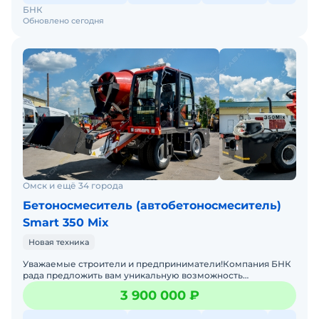
БНК
Обновлено сегодня
Омск и ещё 34 города
Бетоносмеситель (автобетоносмеситель)
Smart 350 Mix
Новая техника
Уважаемые строители и предприниматели!Компания БНК
рада предложить вам уникальную возможность
приобрести самоходные бетоносмесители с
3 900 000 ₽
самозагрузкой SMART 350 MI