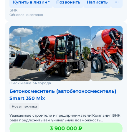
Купить в лизинг
Позвонить
Написать
БНК
Обновлено сегодня
Омск и ещё 34 города
Бетоносмеситель (автобетоносмеситель)
Smart 350 Mix
Новая техника
Уважаемые строители и предприниматели!Компания БНК
рада предложить вам уникальную возможность
приобрести самоходные бетоносмесители с
3 900 000 ₽
самозагрузкой SMART 350 MI