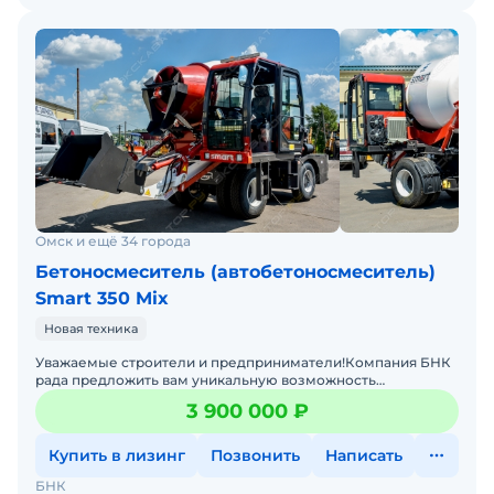
Омск и ещё 34 города
Бетоносмеситель (автобетоносмеситель)
Smart 350 Mix
Новая техника
Уважаемые строители и предприниматели!Компания БНК
рада предложить вам уникальную возможность
приобрести самоходные бетоносмесители с
3 900 000 ₽
самозагрузкой SMART 350 MI
Купить в лизинг
Позвонить
Написать
БНК