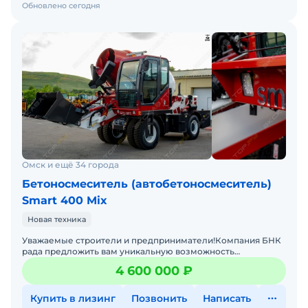
Обновлено сегодня
Омск и ещё 34 города
Бетоносмеситель (автобетоносмеситель)
Smart 400 Mix
Новая техника
Уважаемые строители и предприниматели!Компания БНК
рада предложить вам уникальную возможность
приобрести самоходные бетоносмесители с
4 600 000 ₽
самозагрузкой SMART 400 MI
Купить в лизинг
Позвонить
Написать