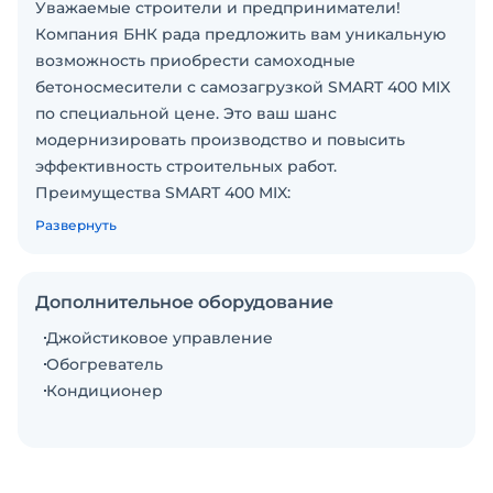
Уважаемые строители и предприниматели!
Компания БНК рада предложить вам уникальную
возможность приобрести самоходные
бетоносмесители с самозагрузкой SMART 400 MIX
по специальной цене. Это ваш шанс
модернизировать производство и повысить
эффективность строительных работ.
Преимущества SMART 400 MIX:
- автономность
Развернуть
- самозагрузка
- маневренность
- производительность
Дополнительное оборудование
- универсальность
Джойстиковое управление
Двигатель – YUCHAI
Обогреватель
Мощность – 125 л.с.
Кондиционер
Емкость барабана – 6,5 куб.м.
Производительность барабана – 18 куб.м./ч.
Снаряженная масса – 9100 кг
Резервуар для воды – 750 л.