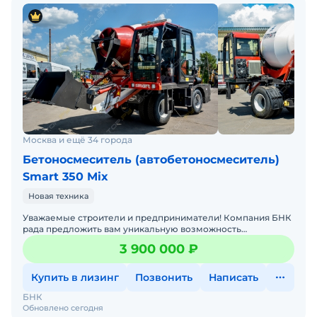
Москва и ещё 34 города
Бетоносмеситель (автобетоносмеситель)
Smart 350 Mix
Новая техника
Уважаемые строители и предприниматели! Компания БНК
рада предложить вам уникальную возможность
приобрести самоходные бетоносмесители с
3 900 000 ₽
самозагрузкой SMART 350
Купить в лизинг
Позвонить
Написать
БНК
Обновлено сегодня