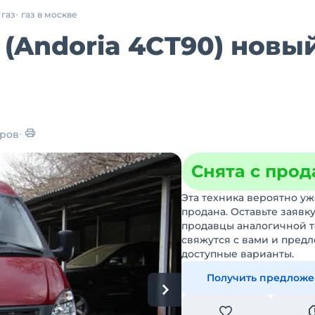
газ
газ в москве
 (Andoria 4CT90) новы
ров
Снята с про
Эта техника вероятно уж
продана. Оставьте заявку
продавцы аналогичной 
свяжутся с вами и пред
доступные варианты.
Получить предлож