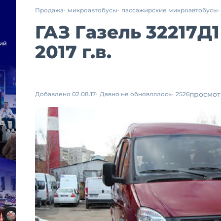
Продажа
микроавтобусы
пассажирские микроавтобусы
ГАЗ Газель 32217Д1
2017 г.в.
просмот
Добавлено 02.08.17
Давно не обновлялось
2526