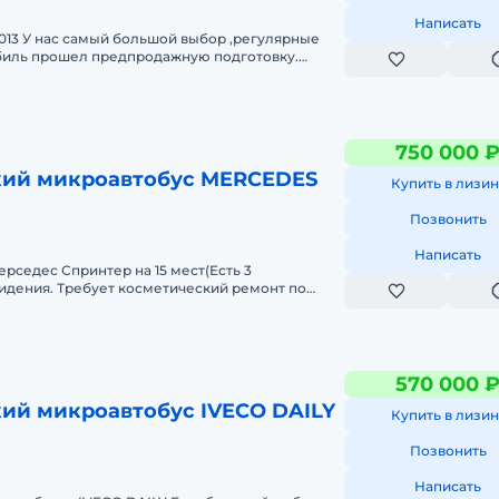
Написать
 2013 У нас самый большой выбор ,регулярные
обиль прошел предпродажную подготовку.
ичество посадочных мест 18
750 000 
ий микроавтобус MERCEDES
Купить в лизин
Позвонить
Написать
рседес Спринтер на 15 мест(Есть 3
идения. Требует косметический ремонт по
апины, локальные места ржавчины. Сал
570 000 
ий микроавтобус IVECO DAILY
Купить в лизин
Позвонить
Написать