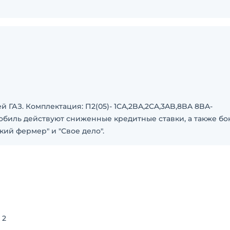
ГАЗ. Комплектация: П2(05)- 1CA,2BA,2CA,3AB,8BA 8BA-
иль действуют сниженные кредитные ставки, а также бо
кий фермер" и "Свое дело".
 2