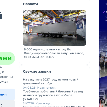
Новости
й
8 000 единиц техники в год. Во
Владимирской области запущен завод
дажи
ООО «RuAutoTrailer»
е
Свежие заявки
, и
техники
На закупку в 2027 году нужен новый
ложат
дизельный автобус
04.08.26
Красноярск
Требуется мобильный бетонный завод
ения
на шасси грузового автомобиля
(SHAILER).
31.07.26
Краснодар