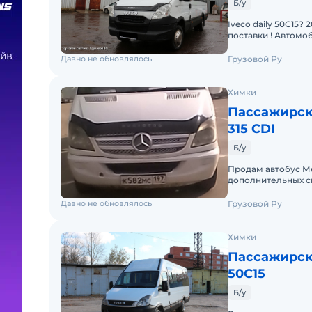
Б/у
Iveco daily 50C15?
поставки ! Автом
пробег 155004 Кол
Давно не обновлялось
Грузовой Ру
Химки
Пассажирск
315 CDI
Б/у
Продам автобус Ме
дополнительных с
кузову(сколы, цар
Давно не обновлялось
Грузовой Ру
Химки
Пассажирск
50C15
Б/у