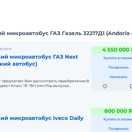
 микроавтобус ГАЗ Газель 32217Д1 (Andoria 
ородов
4 550 000 
ий микроавтобус ГАЗ Next
Купить в лизин
кий автобус)
Позвонить
Написать
" предлагает Вам рассмотреть приобретение:В
рист Класс "В" 19+1 местГод выпуска
ельный G31, Евро 3 (149 л.с.
800 000 
й микроавтобус Iveco Daily
Купить в лизин
Позвонить