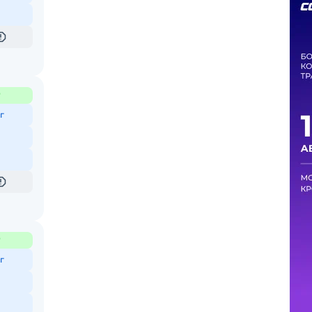
₽
г
₽
г