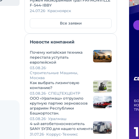
Нужен низкорамный трал FAYMONVILLE
F-S44-IBBY
24.07.26
Красноярск
Все заявки
Новости компаний
Почему китайская техника
перестала уступать
европейской
03.08.26
Строительные Машины,
Москва
Как выбрать лизинговую
компанию?
03.08.26
СПЕЦТЕХЦЕНТР
ООО «Уралмаш» отгрузило
крупную партию зерновозов
аграриям Республики
Башкортостан.
03.08.26
Уралмаш
4-ый автобетоносмеситель
SANY SY310 для нашего клиента
31.07.26
Коррус-Техникс