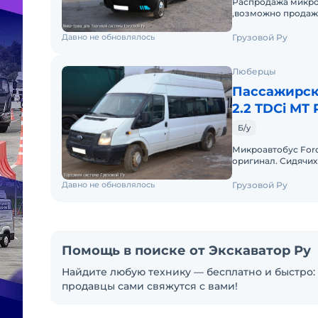
Распродажа микро
,возможно продажа
Давно не обновлялось
Грузовой Ру
Люберцы
Пассажирски
2.2 TDCi MT
Б/у
Микроавтобус Ford 
оригинал. Сидячих 
двери, Вентиляци
Давно не обновлялось
Грузовой Ру
Помощь в поиске от Экскаватор Ру
Найдите любую технику — бесплатно и быстро: 
продавцы сами свяжутся с вами!