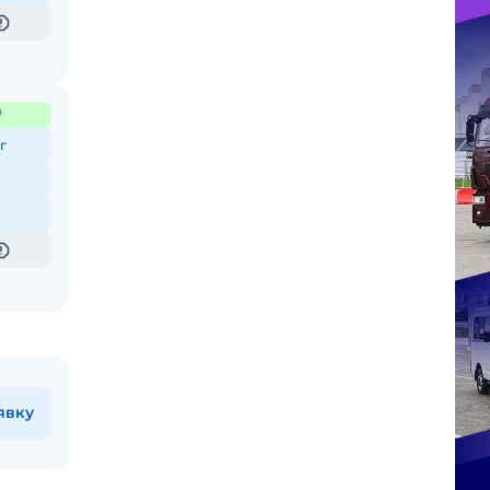
₽
г
явку