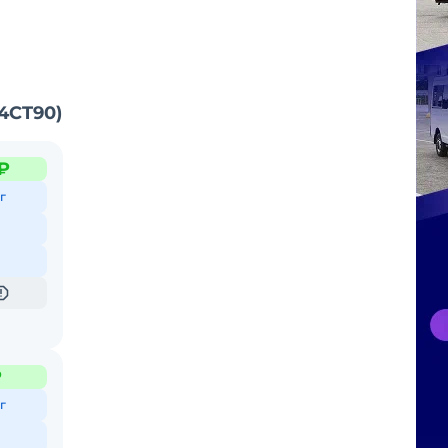
4CT90)
₽
г
₽
г