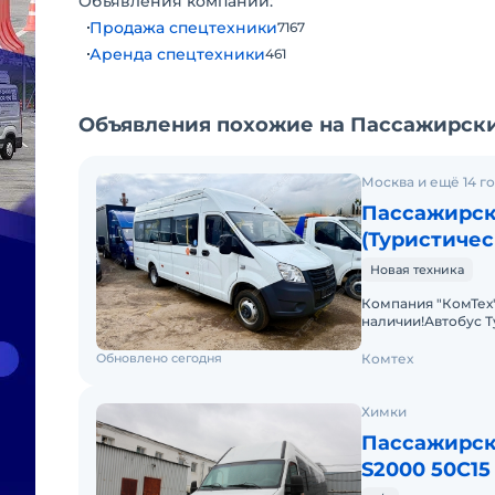
Объявления компании:
Продажа спецтехники
7167
Аренда спецтехники
461
Объявления похожие на Пассажирский
Москва и ещё 14 г
Пассажирск
(Туристичес
Новая техника
Компания "КомТех
наличии!Автобус Ту
2024,Двигатель Диз
Обновлено сегодня
Комтех
Химки
Пассажирски
S2000 50C15