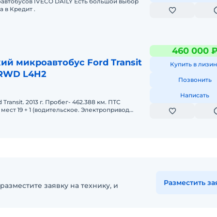
автобусов IVECO DAILY Есть большой выбор
 в Кредит .
460 000 
й микроавтобус Ford Transit
Купить в лизин
 RWD L4H2
Позвонить
Написать
Transit. 2013 г. Пробег- 462.388 км. ПТС
мест 19 + 1 (водительское. Электропривод
онный аварийный люк, Элект
Разместить за
разместите заявку на технику, и