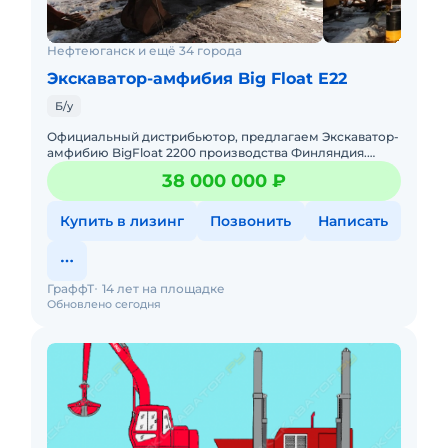
Нефтеюганск и ещё 34 города
Экскаватор-амфибия Big Float E22
Б/у
Официальный дистрибьютор, предлагаем Экскаватор-
амфибию BigFloat 2200 производства Финляндия.
Техника мало работала, состояние отличное.
38 000 000 ₽
Максимальная техничес
Купить в лизинг
Позвонить
Написать
ГраффТ
14 лет на площадке
Обновлено сегодня