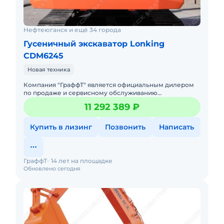
Нефтеюганск и ещё 34 города
Гусеничный экскаватор Lonking
CDM6245
Новая техника
Компания "ГраффТ" является официальным дилером
по продаже и сервисному обслуживанию
экскаваторов Lonking.Предлагаем вам Гусеничный
11 292 389 ₽
экскаватор Lonking CDM6245и д
Купить в лизинг
Позвонить
Написать
ГраффТ
14 лет на площадке
Обновлено сегодня