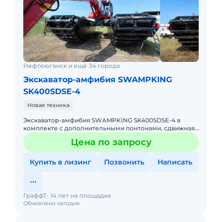
Нефтеюганск и ещё 34 города
Экскаватор-амфибия SWAMPKING
SK400SDSE-4
Новая техника
Экскаватор-амфибия SWAMPKING SK400SDSE-4 в
комплекте с дополнительными понтонами, сдвижная
конструкция (не габарит) с квадратными балками, что
Цена по запросу
увеличивает жестк
Купить в лизинг
Позвонить
Написать
ГраффТ
14 лет на площадке
Обновлено сегодня