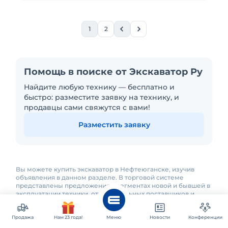
1
2
Помощь в поиске от Экскаватор Ру
Найдите любую технику — бесплатно и
быстро: разместите заявку на технику, и
продавцы сами свяжутся с вами!
Разместить заявку
Вы можете купить экскаватор в Нефтеюганске, изучив
объявления в данном разделе. В торговой системе
представлены предложения в сегментах новой и бывшей в
эксплуатации техники, от официальных поставщиков и
непосредственных владельцев техники. Выполняйте
сортировку экскаваторов по стоимости или другим важным
Продажа
критериям и выбирайте оптимальный для вас вариант.
Нам 23 года!
Меню
Новости
Конференции