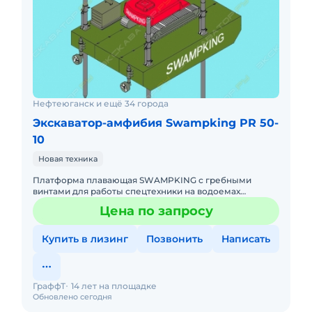
Нефтеюганск и ещё 34 города
Экскаватор-амфибия Swampking PR 50-
10
Новая техника
Платформа плавающая SWAMPKING с гребными
винтами для работы спецтехники на водоемах
глубиной до 5—6 метров. Изготавливается
Цена по запросу
индивидуально по требованию заказчи
Купить в лизинг
Позвонить
Написать
ГраффТ
14 лет на площадке
Обновлено сегодня