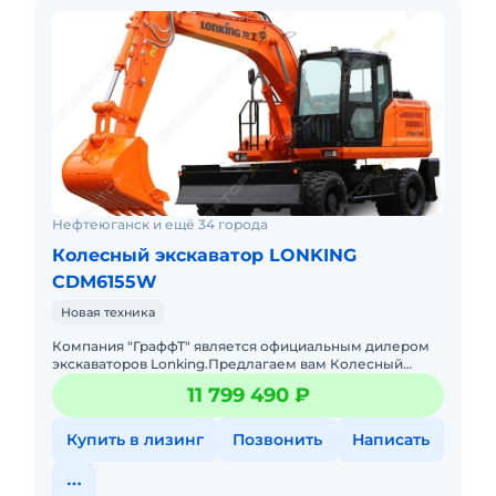
Нефтеюганск и ещё 34 города
Колесный экскаватор LONKING
CDM6155W
Новая техника
Компания "ГраффТ" является официальным дилером
экскаваторов Lonking.Предлагаем вам Колесный
экскаватор Lonking CDM6155W.и другие экскаваторы
11 799 490 ₽
под брендом Lonking
Купить в лизинг
Позвонить
Написать