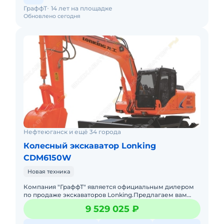
ГраффТ
14 лет на площадке
Обновлено сегодня
Нефтеюганск и ещё 34 города
Колесный экскаватор Lonking
CDM6150W
Новая техника
Компания "ГраффТ" является официальным дилером
по продаже экскаваторов Lonking.Предлагаем вам
Колесный экскаватор Lonking CDM6150W.и другие
9 529 025 ₽
экскаваторы под брен