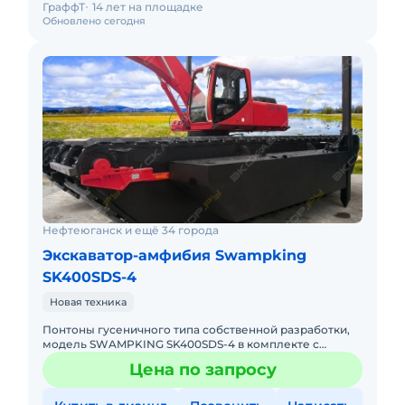
ГраффТ
14 лет на площадке
Обновлено сегодня
Нефтеюганск и ещё 34 города
Экскаватор-амфибия Swampking
SK400SDS-4
Новая техника
Понтоны гусеничного типа собственной разработки,
модель SWAMPKING SK400SDS-4 в комплекте с
дополнительными понтонами.Компания «ГраффТ»
Цена по запросу
является прои