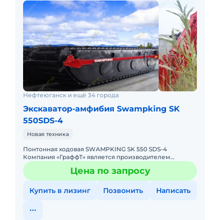
Нефтеюганск и ещё 34 города
Экскаватор-амфибия Swampking SK
550SDS-4
Новая техника
Понтонная ходовая SWAMPKING SK 550 SDS-4
Компания «ГраффТ» является производителем
плавающих экскаваторов «SWAMPKING». Данные
Цена по запросу
болотные экскаваторы удобны для
Купить в лизинг
Позвонить
Написать