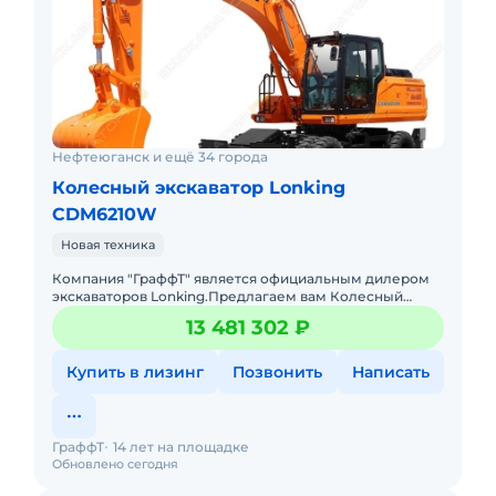
Нефтеюганск и ещё 34 города
Колесный экскаватор Lonking
CDM6210W
Новая техника
Компания "ГраффТ" является официальным дилером
экскаваторов Lonking.Предлагаем вам Колесный
экскаватор Lonking CDM6210W.и другие экскаваторы
13 481 302 ₽
под брендом Lonking
Купить в лизинг
Позвонить
Написать
ГраффТ
14 лет на площадке
Обновлено сегодня