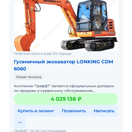
Нефтеюганск и ещё 34 города
Гусеничный экскаватор LONKING CDM
6060
Новая техника
Компания "ГраффТ" является официальным дилером
по продаже и сервисному обслуживанию
экскаваторов Lonking.Предлагаем вам Гусеничный
4 029 138 ₽
экскаватор Lonking CDM6060.и
Купить в лизинг
Позвонить
Написать
ГраффТ
14 лет на площадке