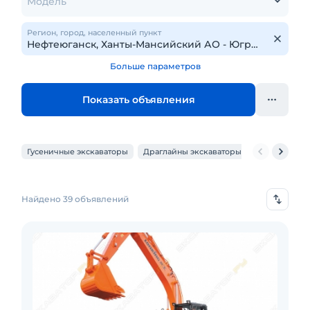
Модель
Регион, город, населенный пункт
Больше параметров
Показать объявления
Гусеничные экскаваторы
Драглайны экскаваторы
Карьерные э
Найдено 39 объявлений