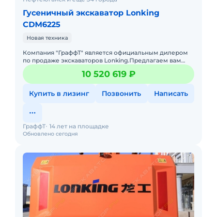
Гусеничный экскаватор Lonking
CDM6225
Новая техника
Компания "ГраффТ" является официальным дилером
по продаже экскаваторов Lonking.Предлагаем вам
Гусеничный экскаватор Lonking CDM6225и другую
10 520 619 ₽
спецтехнику под брен
Купить в лизинг
Позвонить
Написать
ГраффТ
14 лет на площадке
Обновлено сегодня