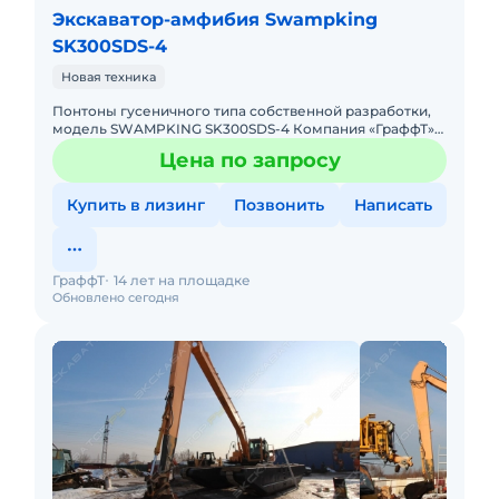
Экскаватор-амфибия Swampking
SK300SDS-4
Новая техника
Понтоны гусеничного типа собственной разработки,
модель SWAMPKING SK300SDS-4 Компания «ГраффТ»
является производителем плавающих экскаваторов
Цена по запросу
«SWAMPKING». Данн
Купить в лизинг
Позвонить
Написать
ГраффТ
14 лет на площадке
Обновлено сегодня