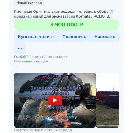
Новая техника
Японская Оригинальная ходовая тележка в сборе (Х-
образная рама) для экскаватора Komatsu PC130. В
комплекте гусеничной ходовой Коматсу РС 130: Рама,
3 900 000 ₽
РВД, бортов
Купить в лизинг
Позвонить
Написать
ГраффТ
14 лет на площадке
Обновлено сегодня
Нефтеюганск и ещё 34 города