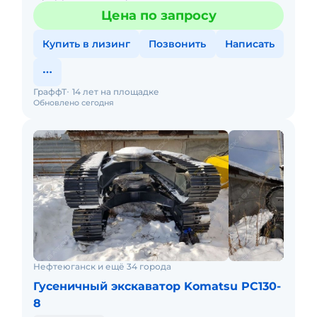
экскаваторов «SWAMPKING». Данные болотные
Цена по запросу
экскаваторы удобны для раб
Купить в лизинг
Позвонить
Написать
ГраффТ
14 лет на площадке
Обновлено сегодня
Нефтеюганск и ещё 34 города
Гусеничный экскаватор Komatsu PC130-
8