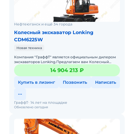
Нефтеюганск и ещё 34 города
Колесный экскаватор Lonking
CDM6225W
Новая техника
Компания "ГраффТ" является официальным дилером
экскаваторов Lonking.Предлагаем вам Колесный
экскаватор Lonking CDM6225W.и другие экскаваторы
14 904 213 ₽
под брендом Lonking
Купить в лизинг
Позвонить
Написать
ГраффТ
14 лет на площадке
Обновлено сегодня