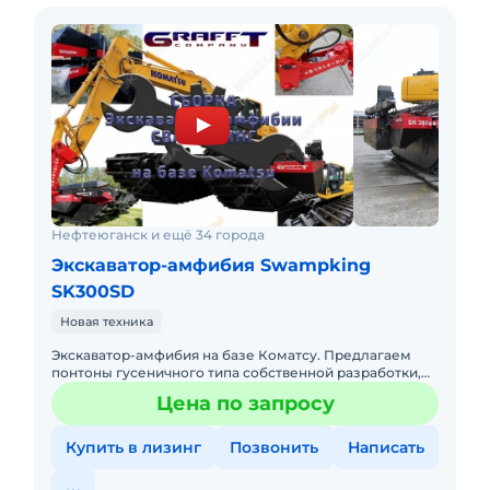
Нефтеюганск и ещё 34 города
Экскаватор-амфибия Swampking
SK300SD
Новая техника
Экскаватор-амфибия на базе Коматсу. Предлагаем
понтоны гусеничного типа собственной разработки,
модель SWAMPKING SK300SD-4 для экскаватора,
Цена по запросу
класса 18т - 22т. +
Купить в лизинг
Позвонить
Написать