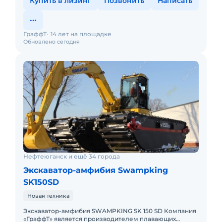
Купить в лизинг
Позвонить
Написать
ГраффТ
14 лет на площадке
Обновлено сегодня
Нефтеюганск и ещё 34 города
Экскаватор-амфибия Swampking
SK150SD
Новая техника
Экскаватор-амфибия SWAMPKING SK 150 SD Компания
«ГраффТ» является производителем плавающих