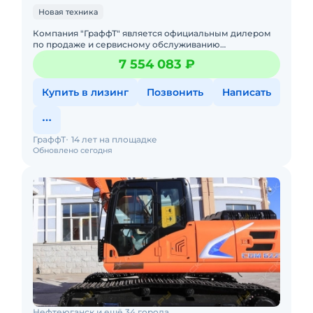
Новая техника
Компания "ГраффТ" является официальным дилером
по продаже и сервисному обслуживанию
экскаваторов Lonking.Предлагаем вам Гусеничный
7 554 083 ₽
экскаватор Lonking CDM6135и д
Купить в лизинг
Позвонить
Написать
ГраффТ
14 лет на площадке
Обновлено сегодня
Нефтеюганск и ещё 34 города