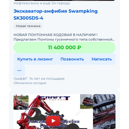
Нефтеюганск и ещё 34 города
Экскаватор-амфибия Swampking
SK300SDS-4
Новая техника
НОВАЯ ПОНТОННАЯ ХОДОВАЯ В НАЛИЧИИ !
Предлагаем Понтоны гусеничного типа собственной
разработки, модель SWAMPKING SK300SDS-4 ДЛЯ
11 400 000 ₽
ЭКСКАВАТОРОВ КЛАССА 19-23 ТОНН
Купить в лизинг
Позвонить
Написать
ГраффТ
14 лет на площадке
Обновлено сегодня