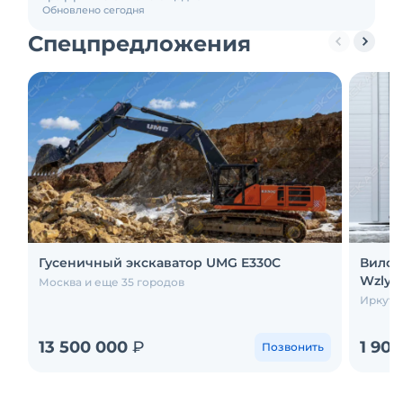
Обновлено сегодня
Спецпредложения
Гусеничный экскаватор UMG E330C
Вилоч
Wzly 
Москва и еще 35 городов
Иркутск
13 500 000
₽
1 90
Позвонить