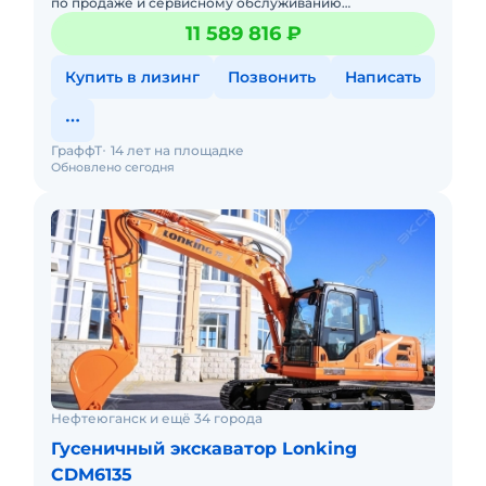
по продаже и сервисному обслуживанию
экскаваторов Lonking.Предлагаем вам Гусеничный
11 589 816 ₽
экскаватор Lonking CDM6240и д
Купить в лизинг
Позвонить
Написать
ГраффТ
14 лет на площадке
Обновлено сегодня
Нефтеюганск и ещё 34 города
Гусеничный экскаватор Lonking
CDM6135