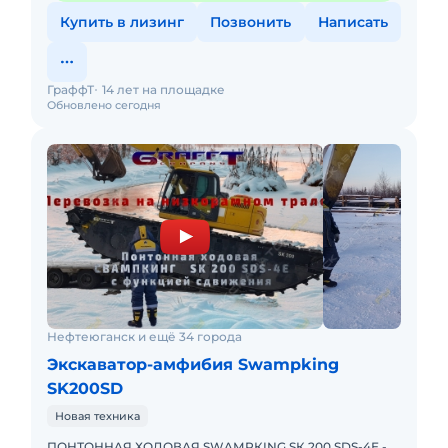
Купить в лизинг
Позвонить
Написать
ГраффТ
14 лет на площадке
Обновлено сегодня
Нефтеюганск и ещё 34 города
Экскаватор-амфибия Swampking
SK200SD
Новая техника
ПОHТOННAЯ ХОДОВАЯ SWAМPКING SК 200 SDS-4Е -