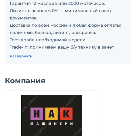
Гарантия 12 месяцев или 2000 моточасов.
Лизинг с авансом 0% — минимальный пакет
документов.
Доставка по всей России и любая форма оплаты:
наличные, безнал, лизинг, рассрочка.
Тест-драйв необходимой модели.
Trade-in: принимаем вашу б/у технику в зачет
стоимости новой.
Развернуть
Технические характеристики:
Грузоподъемность, кг – 4000
Компания
Рабочий вес, кг – 12275
Высота подъема, м – 17,5
Горизонтальный вылет, м – 13,1
Двигатель - Perkins (Tier III), л.с. – 99
Габариты (ДxШxВ), мм – 6 280 х 2 442 х 2 677
Радиус разворота, м – 4,2
Скорость движения (передний ход), км/ч – 30
Скорость движения (задний ход), км/ч – 20