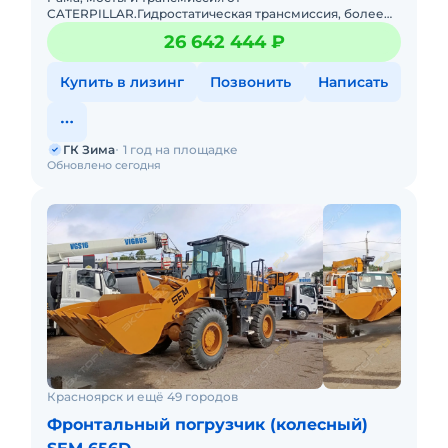
CATERPILLAR.Гидростатическая трансмиссия, более
эффективная, чем традиционная гидравлическая
26 642 444 ₽
трансмиссия, позволяет значительно сни
Купить в лизинг
Позвонить
Написать
ГК Зима
1 год на площадке
Обновлено сегодня
Красноярск и ещё 49 городов
Фронтальный погрузчик (колесный)