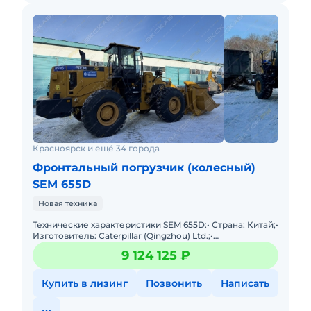
Красноярск и ещё 34 города
Фронтальный погрузчик (колесный)
SEM 655D
Новая техника
Технические характеристики SEM 655D:• Страна: Китай;•
Изготовитель: Caterpillar (Qingzhou) Ltd.;•
Грузоподъемность: 5000 кг;• Объем ковша: 3
9 124 125 ₽
Купить в лизинг
Позвонить
Написать