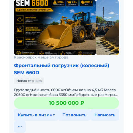
Красноярск и ещё 34 города
Фронтальный погрузчик (колесный)
SEM 660D
Новая техника
Грузоподъёмность 6000 кгОбъем ковша 4,5 м3 Масса
20500 кгКолёсная база 3350 ммГабаритные размеры
8414x3370x3458 ммВырывная сила на ковше 183
10 500 000 ₽
KNВысота разгрузки
Купить в лизинг
Позвонить
Написать