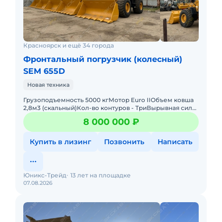
Красноярск и ещё 34 города
Фронтальный погрузчик (колесный)
SEM 655D
Новая техника
Грузоподъемность 5000 кгМотор Euro IIОбъем ковша
2,8м3 (скальный)Кол-во контуров - ТриВырывная сила
на ковше 168 kNВремя подъема стрелы 9.5 сРулевое
8 000 000 ₽
управление
Купить в лизинг
Позвонить
Написать
Юникс-Трейд
13 лет на площадке
07.08.2026