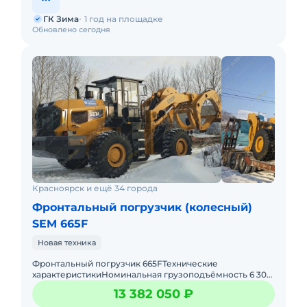
ГК Зима
1 год на площадке
Обновлено сегодня
Красноярск и ещё 34 города
Фронтальный погрузчик (колесный)
SEM 665F
Новая техника
Фронтальный погрузчик 665FТехнические
характеристикиНоминальная грузоподъёмность 6 300
кгЭксплуатационная масса 20 030 кгВместимость
13 382 050 ₽
ковша 4,5 м³Колёсная б