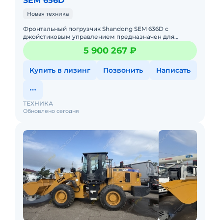
SEM 656D
Новая техника
Фронтальный погрузчик Shandong SEM 636D с
джойстиковым управлением предназначен для
погрузки, перемещения и складирования сыпучих
5 900 267 ₽
материалов, таких как песок, щ
Купить в лизинг
Позвонить
Написать
ТЕХНИКА
Обновлено сегодня