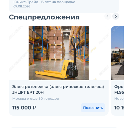
Юникс-Трейд
13 лет на площадке
07.08.2026
Спецпредложения
Электротележка (электрическая тележка)
Фронт
JHLIFT EPT 20H
FL958
Москва и еще 50 городов
Новоси
115 000
₽
10 15
Позвонить