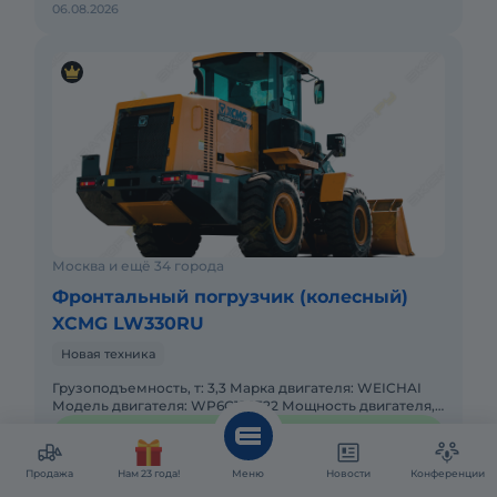
06.08.2026
Москва и ещё 34 города
Фронтальный погрузчик (колесный)
XCMG LW330RU
Новая техника
Грузоподъемность, т: 3,3 Марка двигателя: WEICHAI
Модель двигателя: WP6G125E22 Мощность двигателя,
л.с: 92 Мощность, кВт: 92 Эксплуатационная масса, т: 10,
6 460 666 ₽
Продажа
Нам 23 года!
Меню
Новости
Конференции
Купить в лизинг
Позвонить
Написать