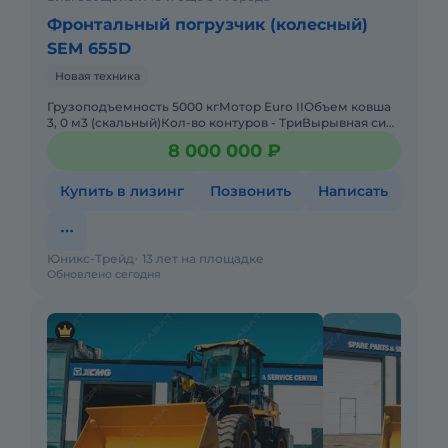
Фронтальный погрузчик (колесный)
SEM 655D
Новая техника
Грузоподъемность 5000 кгМотор Euro IIОбъем ковша
3, 0 м3 (скальный)Кол-во контуров - ТриВырывная сила
на ковше 168 kNВремя подъема стрелы 9.5 сРулевое
8 000 000 ₽
управлени
Купить в лизинг
Позвонить
Написать
Юникс-Трейд
13 лет на площадке
Обновлено сегодня