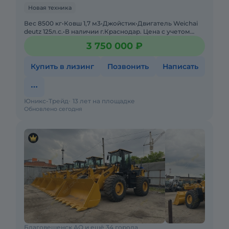
Новая техника
Вес 8500 кг•Ковш 1,7 м3•Джойстик•Двигатель Weichai
deutz 125л.с.•В наличии г.Краснодар. Цена с учетом
скидки. ЭПСМ действующий. - быстросъе
3 750 000 ₽
Купить в лизинг
Позвонить
Написать
Юникс-Трейд
13 лет на площадке
Обновлено сегодня
Благовещенск АО и ещё 34 города