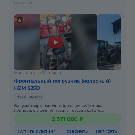
06.08.2026
Москва и ещё 34 города
Фронтальный погрузчик (колесный)
HZM S25D
Новая техника
Бонусы в карточке! Новый, в наличии.Техника
полностью укомплектована, готова к работе.
Основные характеристики- Ковш: 1, 5 м³ под
2 571 000 ₽
быстросъёмную каретку (Б
Купить в лизинг
Позвонить
Написать