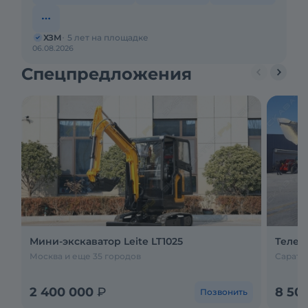
ХЗМ
5 лет на площадке
06.08.2026
Спецпредложения
Мини-экскаватор Leite LT1025
Телес
Москва и еще 35 городов
Саратов
2 400 000
₽
8 50
Позвонить