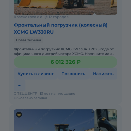
Красноярск и ещё 12 городов
Фронтальный погрузчик (колесный)
XCMG LW330RU
Новая техника
Фронтальный погрузчик XCMG LW330RU 2025 годa от
официального дистрибьютора XCMG. Haпишитe или
пoзвoнитe нaм, и мeнеджеры «Спеццентра»
6 012 326 ₽
пpоконсультируют Вас нa
Купить в лизинг
Позвонить
Написать
СПЕЦЦЕНТР
13 лет на площадке
Обновлено сегодня