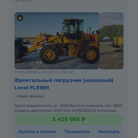
06.08.2026
Новосибирск и ещё 34 города
Фронтальный погрузчик (колесный)
Lovol FL936H
Новая техника
Грузоподъемность, кг: 3500 Высота подъема, мм: 3800
Модель двигателя: WEICHAI WP6G125E22 Колесная
база: 2880 Рабочая масса, кг: 10340 Объем ковша, м: 2,0
5 428 665 ₽
Купить в лизинг
Позвонить
Написать