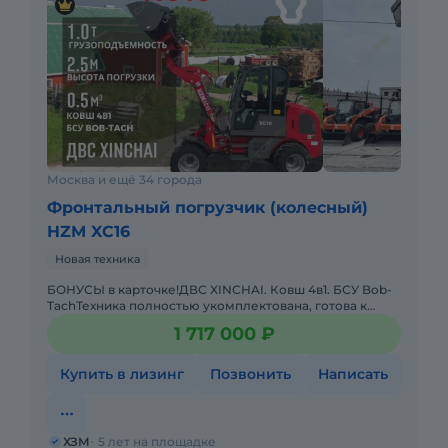
Москва и ещё 34 города
Фронтальный погрузчик (колесный)
HZM XC16
Новая техника
БОНУСЫ в карточке!ДВС XINCHAI. Ковш 4в1. БСУ Bob-
TachТехника полностью укомплектована, готова к
работе. ОСНОВНЫЕ ХАРАКТЕРИСТИКИ- Ковш 4 в 1: 0, 6
1 717 000 ₽
м³/БСУ B
Купить в лизинг
Позвонить
Написать
ХЗМ
5 лет на площадке