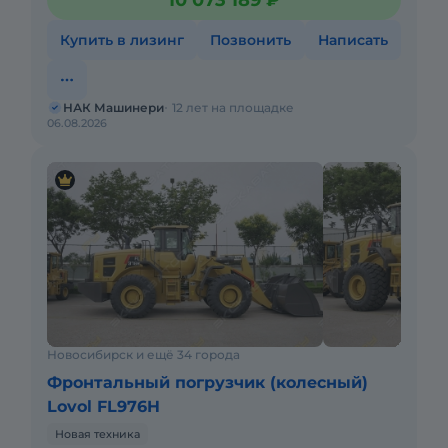
10 073 189 ₽
Купить в лизинг
Позвонить
Написать
НАК Машинери
12 лет на площадке
06.08.2026
Новосибирск и ещё 34 города
Фронтальный погрузчик (колесный)
Lovol FL976H
Новая техника