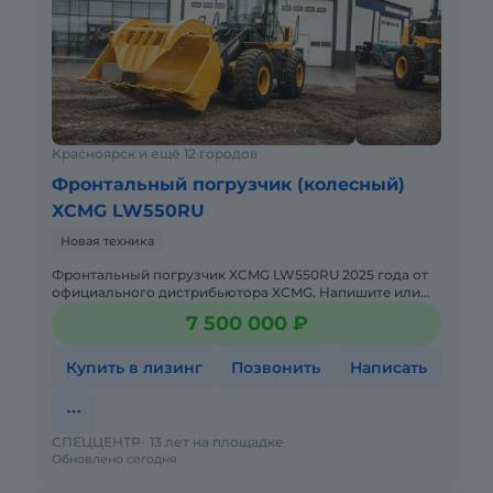
Красноярск и ещё 12 городов
Фронтальный погрузчик (колесный)
XCMG LW550RU
Новая техника
Фронтальный погрузчик XCMG LW550RU 2025 годa от
официального дистрибьютора XCMG. Haпишитe или
пoзвoнитe нaм, и мeнеджеры «Спеццентра»
7 500 000 ₽
пpоконсультируют Вас нa
Купить в лизинг
Позвонить
Написать
СПЕЦЦЕНТР
13 лет на площадке
Обновлено сегодня