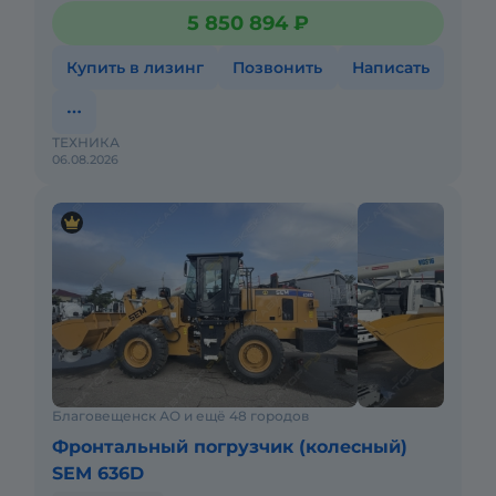
погрузки, перемещения и складирования сыпучих
5 850 894 ₽
материалов, таких как песок, щ
Купить в лизинг
Позвонить
Написать
ТЕХНИКА
06.08.2026
Благовещенск АО и ещё 48 городов
Фронтальный погрузчик (колесный)
SEM 636D