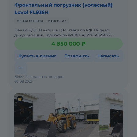
Фронтальный погрузчик (колесный)
Lovol FL936H
Новая техника
В наличии
Цена с НДС. В наличии. Доставка по РФ. Полная
документация. двигатель WEICHAI WP6G125Е22
ЕВРО2• коробка передач скорости: 4 вперед + 2 н
4 850 000 ₽
Купить в лизинг
Позвонить
Написать
БНК
2 года на площадке
06.08.2026