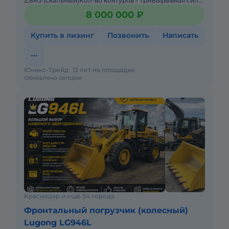
2,8м3 (скальный)Кол-во контуров - ТриВырывная сила
на ковше 168 kNВремя подъема стрелы 9.5 сРулевое
8 000 000 ₽
управление
Купить в лизинг
Позвонить
Написать
Юникс-Трейд
13 лет на площадке
Обновлено сегодня
Краснодар и ещё 34 города
Фронтальный погрузчик (колесный)
Lugong LG946L