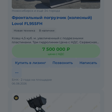
Новосибирск и ещё 34 города
Фронтальный погрузчик (колесный)
Lovol FL955FH
Новая техника
В наличии
Ковш 4,5 куб. м. увеличенный с подрезными
пластинами. Три гидролинии Цена с НДС. Сервисная
горячая линия. Склад запасных частей. Доставка по
7 500 000 ₽
РФ. В наличии. д
цена с НДС
Купить в лизинг
Позвонить
Написать
БНК
2 года на площадке
06.08.2026