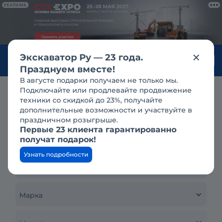
РЕКЛАМА
Экскаватор Ру — 23 года.
Войти
Празднуем вместе!
В августе подарки получаем не только мы.
Подключайте или продлевайте продвижение
Продажа
погрузчики
фронтальные погрузчики
техники со скидкой до 23%, получайте
Китайские фронтальные
дополнительные возможности и участвуйте в
праздничном розыгрыше.
погрузчики
Первые 23 клиента гарантированно
получат подарок!
Узнать подробности
Тип техники
Марка