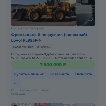
Омск и ещё 34 города
Фронтальный погрузчик (колесный)
Lovol FL955F-N
Новая техника
В наличии
Погрузчик в габарите!Турбированный двигатель
WEICHAI WD10G220Е23 ЕВРО2стандартная стрела – с
высотой выгрузки 3 060 мм. (по нижнюю кромку
7 500 000 ₽
ковша).автошина
Купить в лизинг
Позвонить
Написать
БНК
2 года на площадке
06.08.2026