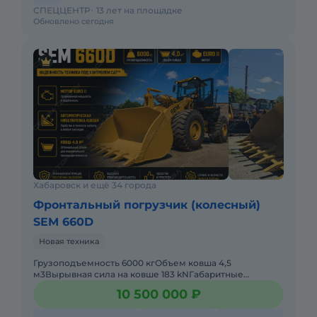
СПЕЦЦЕНТР
13 лет на площадке
Обновлено сегодня
Хабаровск и ещё 34 города
Фронтальный погрузчик (колесный)
SEM 660D
Новая техника
Грузоподъемность 6000 кгОбъем ковша 4,5
м3Вырывная сила на ковше 183 kNГабаритные
размеры 8414х3370х3458 ммРулевое управление
10 500 000 ₽
ДжойстикСнаряженная масса 20000 кг