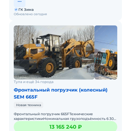
ГК Зима
Обновлено сегодня
Тула и ещё 34 города
Фронтальный погрузчик (колесный)
SEM 665F
Новая техника
Фронтальный погрузчик 665FТехнические
характеристикиНоминальная грузоподъёмность 6 300
кгЭксплуатационная масса 20 030 кгВместимость
13 165 240 ₽
ковша 4,5 м³Колёсная б