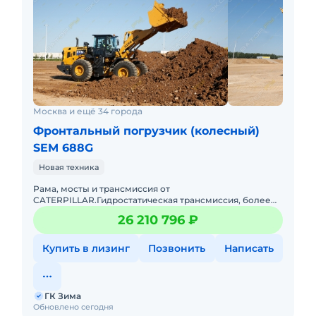
Москва и ещё 34 города
Фронтальный погрузчик (колесный)
SEM 688G
Новая техника
Рама, мосты и трансмиссия от
CATERPILLAR.Гидростатическая трансмиссия, более
эффективная, чем традиционная гидравлическая
26 210 796 ₽
трансмиссия, позволяет значительно сни
Купить в лизинг
Позвонить
Написать
ГК Зима
Обновлено сегодня