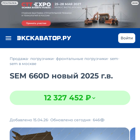
РЕКЛАМА
Войти
Продажа
погрузчики
фронтальные погрузчики
sem
sem в москве
SEM 660D новый 2025 г.в.
12 327 452 ₽
Добавлено 15.04.26
Обновлено сегодня
646