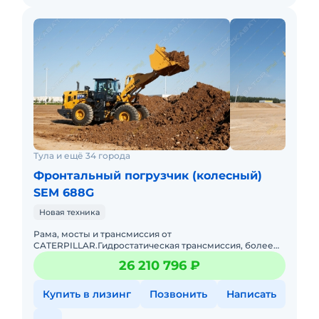
Тула и ещё 34 города
Фронтальный погрузчик (колесный)
SEM 688G
Новая техника
Рама, мосты и трансмиссия от
CATERPILLAR.Гидростатическая трансмиссия, более
эффективная, чем традиционная гидравлическая
26 210 796 ₽
трансмиссия, позволяет значительно сни
Купить в лизинг
Позвонить
Написать