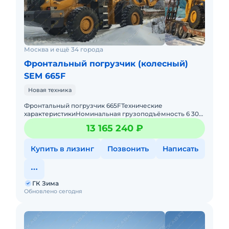
Москва и ещё 34 города
Фронтальный погрузчик (колесный)
SEM 665F
Новая техника
Фронтальный погрузчик 665FТехнические
характеристикиНоминальная грузоподъёмность 6 300
кгЭксплуатационная масса 20 030 кгВместимость
13 165 240 ₽
ковша 4,5 м³Колёсная б
Купить в лизинг
Позвонить
Написать
ГК Зима
Обновлено сегодня