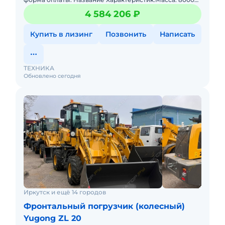
кгЕмкость топливного бака: 120 л Способность
4 584 206 ₽
преодолевать
Купить в лизинг
Позвонить
Написать
ТЕХНИКА
Обновлено сегодня
Иркутск и ещё 14 городов
Фронтальный погрузчик (колесный)
Yugong ZL 20