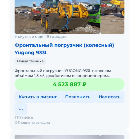
Иркутск и ещё 49 городов
Фронтальный погрузчик (колесный)
Yugong 933L
Новая техника
Фронтальный погрузчик YUGONG 933L с ковшом
объёмом 1,8 м³, джойстиком и кондиционером
предназначен для выполнения широкого круга
4 523 887 ₽
погрузочно-разгрузочных, з
Купить в лизинг
Позвонить
Написать
ТЕХНИКА
Обновлено сегодня