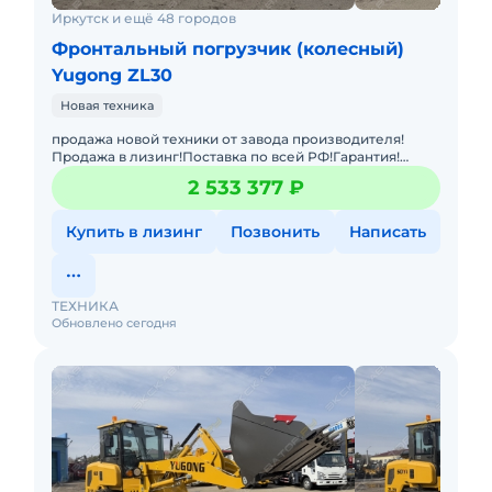
Иркутск и ещё 48 городов
Фронтальный погрузчик (колесный)
Yugong ZL30
Новая техника
продажа новой техники от завода производителя!
Продажа в лизинг!Поставка по всей РФ!Гарантия!
Фронтальный погрузчик Yugong ZL30 -
2 533 377 ₽
усовершенствованная техника, ис
Купить в лизинг
Позвонить
Написать
ТЕХНИКА
Обновлено сегодня