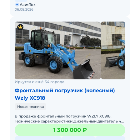
АзияТех
06.08.2026
Иркутск и ещё 34 города
Фронтальный погрузчик (колесный)
Wzly XC918
Новая техника
В продаже фронтальный погрузчик WZLY XC918.
Технические характеристики:Дизельный двигатель 4
цилиндра с механическим ТНВД (Евро
1 300 000 ₽
2)Грузоподъёмность до 1 тонныОб