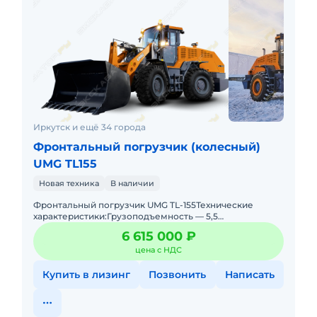
Иркутск и ещё 34 города
Фронтальный погрузчик (колесный)
UMG TL155
Новая техника
В наличии
Фронтальный погрузчик UMG TL-155Технические
характеристики:Грузоподъемность — 5,5
т.Эксплуатационная масса — 16,5 т.Двигатель —
6 615 000 ₽
ЯМЗ-53646.Мощн
цена с НДС
Купить в лизинг
Позвонить
Написать