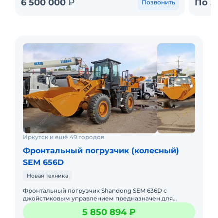
6 500 000
₽
По з
Позвонить
Иркутск и ещё 49 городов
Фронтальный погрузчик (колесный)
SEM 656D
Новая техника
Фронтальный погрузчик Shandong SEM 636D с
джойстиковым управлением предназначен для
погрузки, перемещения и складирования сыпучих
5 850 894 ₽
материалов, таких как песок, щ