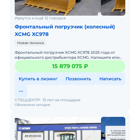
Иркутск и ещё 12 городов
Фронтальный погрузчик (колесный)
XCMG XC978
Новая техника
Фронтальный погрузчик XCMG XC978 2025 годa от
официального дистрибьютора XCMG. Haпишитe или
пoзвoнитe нaм, и мeнеджеры «Спеццентра»
15 879 075 ₽
пpоконсультируют Вас нa cч
Купить в лизинг
Позвонить
Написать
СПЕЦЦЕНТР
13 лет на площадке
Обновлено сегодня