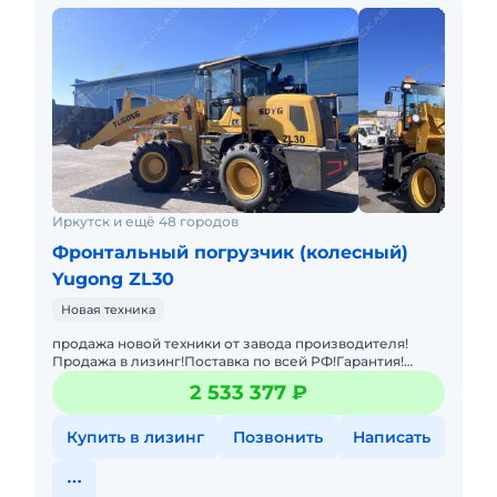
Иркутск и ещё 48 городов
Фронтальный погрузчик (колесный)
Yugong ZL30
Новая техника
продажа новой техники от завода производителя!
Продажа в лизинг!Поставка по всей РФ!Гарантия!
Фронтальный погрузчик Yugong ZL30 -
2 533 377 ₽
усовершенствованная техника, ис
Купить в лизинг
Позвонить
Написать