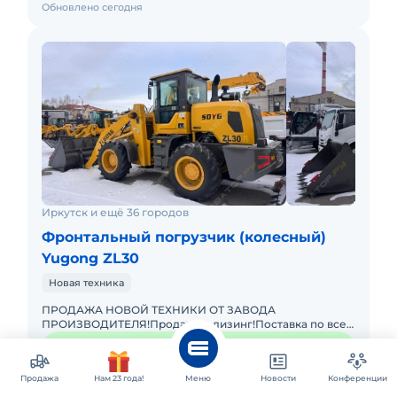
Обновлено сегодня
Иркутск и ещё 36 городов
Фронтальный погрузчик (колесный)
Yugong ZL30
Новая техника
ПРОДАЖА НОВОЙ ТЕХНИКИ ОТ ЗАВОДА
ПРОИЗВОДИТЕЛЯ!Продажа в лизинг!Поставка по всей
РФ!Гарантия!Доставка по РФ!Цена с НДС!
2 714 332 ₽
Фронтальный погрузчик Yugong ZL30 - усов
Продажа
Нам 23 года!
Меню
Новости
Конференции
Купить в лизинг
Позвонить
Написать