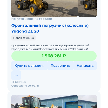
Иркутск и ещё 48 городов
Фронтальный погрузчик (колесный)
Yugong ZL 20
Новая техника
продажа новой техники от завода производителя!
Продажа в лизинг!Поставка по всей РФ!Гарантия!
Автовышка на шасси ISUZU 4X2 с дизельным
1 568 281 ₽
двигателем ISUZU — э
Купить в лизинг
Позвонить
Написать
ТЕХНИКА
Обновлено сегодня