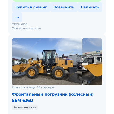
Купить в лизинг
Позвонить
Написать
ТЕХНИКА
Обновлено сегодня
Иркутск и ещё 48 городов
Фронтальный погрузчик (колесный)
SEM 636D
Новая техника