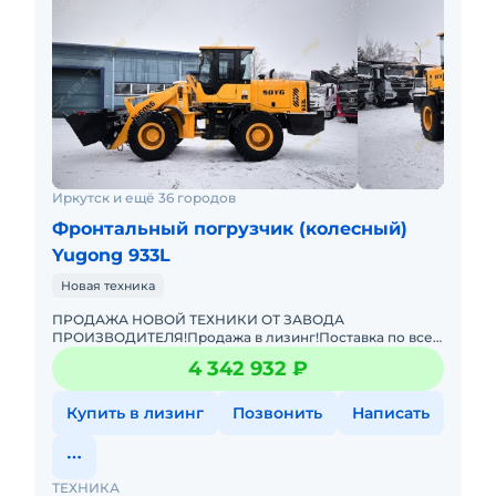
Иркутск и ещё 36 городов
Фронтальный погрузчик (колесный)
Yugong 933L
Новая техника
ПРОДАЖА НОВОЙ ТЕХНИКИ ОТ ЗАВОДА
ПРОИЗВОДИТЕЛЯ!Продажа в лизинг!Поставка по всей
РФ!Гарантия!Доставка по РФ!Цена с НДС!
4 342 932 ₽
Фронтальный погрузчик Yugong 933 с быстр
Купить в лизинг
Позвонить
Написать
ТЕХНИКА