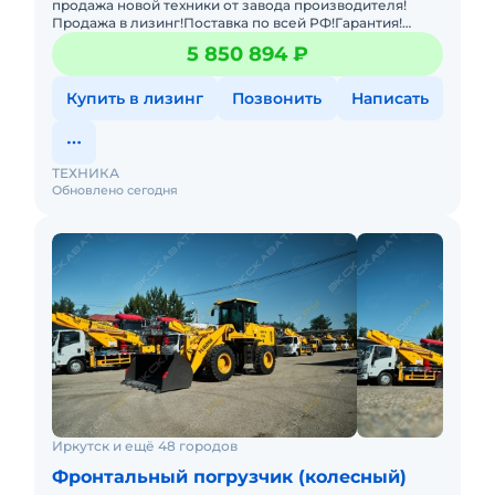
продажа новой техники от завода производителя!
Продажа в лизинг!Поставка по всей РФ!Гарантия!
Фронтальный погрузчик Shandong SEM 636D с
5 850 894 ₽
джойстиковым управление
Купить в лизинг
Позвонить
Написать
ТЕХНИКА
Обновлено сегодня
Иркутск и ещё 48 городов
Фронтальный погрузчик (колесный)