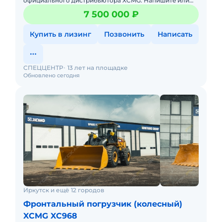
официального дистрибьютора XCMG. Haпишитe или
пoзвoнитe нaм, и мeнеджеры «Спеццентра»
7 500 000 ₽
пpоконсультируют Вас нa
Купить в лизинг
Позвонить
Написать
СПЕЦЦЕНТР
13 лет на площадке
Обновлено сегодня
Иркутск и ещё 12 городов
Фронтальный погрузчик (колесный)
XCMG XC968