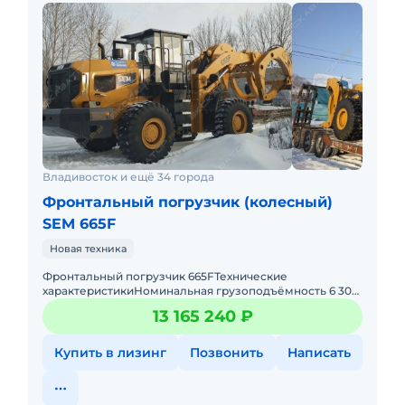
Владивосток и ещё 34 города
Фронтальный погрузчик (колесный)
SEM 665F
Новая техника
Фронтальный погрузчик 665FТехнические
характеристикиНоминальная грузоподъёмность 6 300
кгЭксплуатационная масса 20 030 кгВместимость
13 165 240 ₽
ковша 4,5 м³Колёсная б
Купить в лизинг
Позвонить
Написать