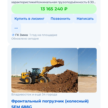
характеристикиНоминальная грузоподъёмность 6 300
кгЭксплуатационная масса 20 030 кгВместимость
13 165 240 ₽
ковша 4,5 м³Колёсная б
Купить в лизинг
Позвонить
Написать
ГК Зима
1 год на площадке
Обновлено сегодня
Владивосток и ещё 34 города
Фронтальный погрузчик (колесный)
SEM 688G