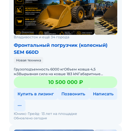
Владивосток и ещё 34 города
Фронтальный погрузчик (колесный)
SEM 660D
Новая техника
Грузоподъемность 6000 кгОбъем ковша 4,5
м3Вырывная сила на ковше 183 kNГабаритные
размеры 8414х3370х3458 ммРулевое управление
10 500 000 ₽
ДжойстикСнаряженная масса 20000 кг
Купить в лизинг
Позвонить
Написать
Юникс-Трейд
13 лет на площадке
Обновлено сегодня