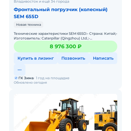
Владивосток и ещё 34 города
Фронтальный погрузчик (колесный)
SEM 655D
Новая техника
Технические характеристики SEM 655D:• Страна: Китай;•
Изготовитель: Caterpillar (Qingzhou) Ltd.;•
Грузоподъемность: 5000 кг;• Объем ковша: 3
8 976 300 ₽
Купить в лизинг
Позвонить
Написать
ГК Зима
1 год на площадке
Обновлено сегодня