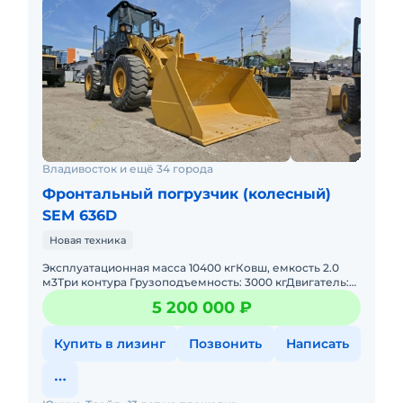
Владивосток и ещё 34 города
Фронтальный погрузчик (колесный)
SEM 636D
Новая техника
Эксплуатационная масса 10400 кгКовш, емкость 2.0
м3Три контура Грузоподъемность: 3000 кгДвигатель:
Weichai WP6G125E22 (Евро-2), мощность кВт (л.с.) - 92 (1
5 200 000 ₽
Купить в лизинг
Позвонить
Написать