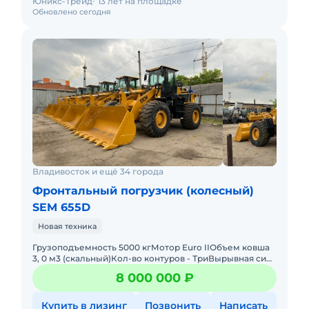
Юникс-Трейд
13 лет на площадке
Обновлено сегодня
Владивосток и ещё 34 города
Фронтальный погрузчик (колесный)
SEM 655D
Новая техника
Грузоподъемность 5000 кгМотор Euro IIОбъем ковша
3, 0 м3 (скальный)Кол-во контуров - ТриВырывная сила
на ковше 168 kNВремя подъема стрелы 9.5 сРулевое
8 000 000 ₽
управлени
Купить в лизинг
Позвонить
Написать