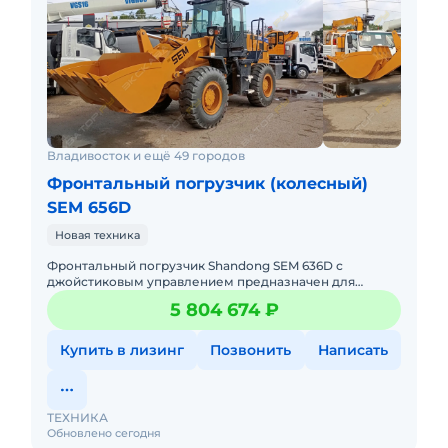
Владивосток и ещё 49 городов
Фронтальный погрузчик (колесный)
SEM 656D
Новая техника
Фронтальный погрузчик Shandong SEM 636D с
джойстиковым управлением предназначен для
погрузки, перемещения и складирования сыпучих
5 804 674 ₽
материалов, таких как песок, щ
Купить в лизинг
Позвонить
Написать
ТЕХНИКА
Обновлено сегодня