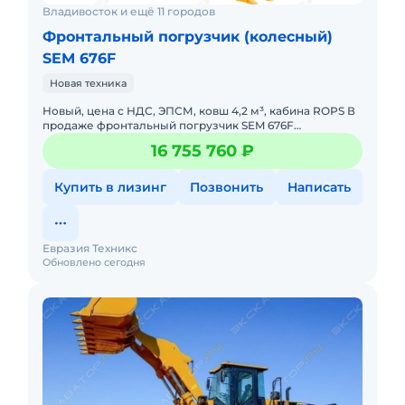
Владивосток и ещё 11 городов
Фронтальный погрузчик (колесный)
SEM 676F
Новая техника
Новый, цена с НДС, ЭПСМ, ковш 4,2 м³, кабина ROPS В
продаже фронтальный погрузчик SEM 676F
грузоподъемностью 7 тонн.
16 755 760 ₽
Высокопроизводительный ковш объемом
Купить в лизинг
Позвонить
Написать
Евразия Техникс
Обновлено сегодня