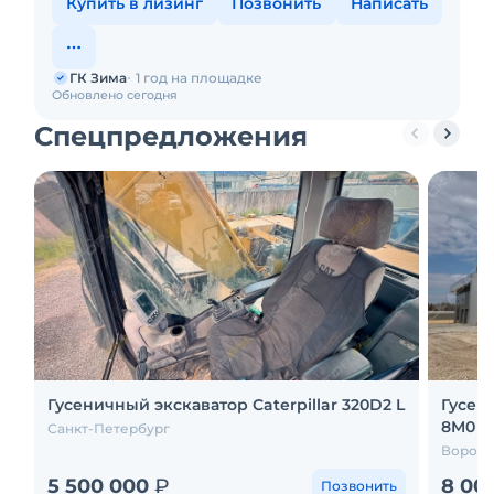
Купить в лизинг
Позвонить
Написать
ГК Зима
1 год на площадке
Обновлено сегодня
Спецпредложения
Гусеничный экскаватор Caterpillar 320D2 L
Гусен
8M0
Санкт-Петербург
Вороне
5 500 000
₽
8 00
Позвонить