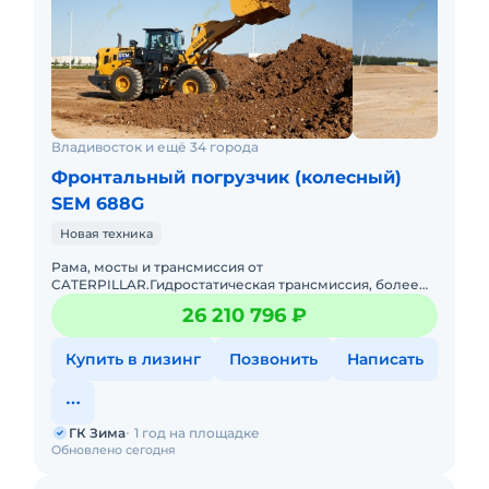
Владивосток и ещё 34 города
Фронтальный погрузчик (колесный)
SEM 688G
Новая техника
Рама, мосты и трансмиссия от
CATERPILLAR.Гидростатическая трансмиссия, более
эффективная, чем традиционная гидравлическая
26 210 796 ₽
трансмиссия, позволяет значительно сни
Купить в лизинг
Позвонить
Написать
ГК Зима
1 год на площадке
Обновлено сегодня