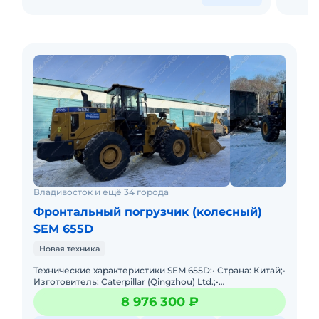
Владивосток и ещё 34 города
Фронтальный погрузчик (колесный)
SEM 655D
Новая техника
Технические характеристики SEM 655D:• Страна: Китай;•
Изготовитель: Caterpillar (Qingzhou) Ltd.;•
Грузоподъемность: 5000 кг;• Объем ковша: 3
8 976 300 ₽