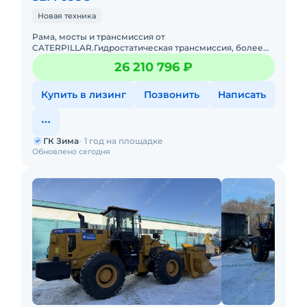
Новая техника
Рама, мосты и трансмиссия от
CATERPILLAR.Гидростатическая трансмиссия, более
эффективная, чем традиционная гидравлическая
26 210 796 ₽
трансмиссия, позволяет значительно сни
Купить в лизинг
Позвонить
Написать
ГК Зима
1 год на площадке
Обновлено сегодня