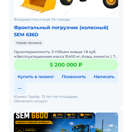
Владивосток и ещё 34 города
Фронтальный погрузчик (колесный)
SEM 636D
Новая техника
Грузоподъемность: 3 тОбъем ковша: 1.8 куб.
мЭксплуатационная масса 10400 кг.,Ковш, емкость 1, 7
м3.Грузоподъемность: 3000 кгДвигатель: Weichai
5 200 000 ₽
WP6G125E22 (Евро-
Купить в лизинг
Позвонить
Написать
Юникс-Трейд
13 лет на площадке
Обновлено сегодня