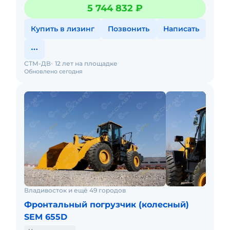
лизинг.Доставка. Трансмиссия: Планетарная,
5 744 832 ₽
гидромеханическая Колесна
Купить в лизинг
Позвонить
Написать
СТМ-ДВ
12 лет на площадке
Обновлено сегодня
Владивосток и ещё 49 городов
Фронтальный погрузчик (колесный)
SEM 655D