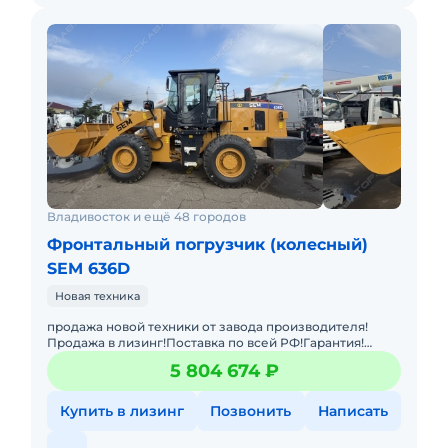
Владивосток и ещё 48 городов
Фронтальный погрузчик (колесный)
SEM 636D
Новая техника
продажа новой техники от завода производителя!
Продажа в лизинг!Поставка по всей РФ!Гарантия!
Фронтальный погрузчик Shandong SEM 636D с
5 804 674 ₽
джойстиковым управление
Купить в лизинг
Позвонить
Написать