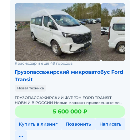
Краснодар и ещё 49 городов
Грузопассажирский микроавтобус Ford
Transit
Новая техника
ГРУЗОПАССАЖИРСКИЙ ФУРГОН FORD TRANSIT
НОВЫЙ В РОССИИ Новые машины привезенные по
параллельному импорту. Белое таможенное
5 600 000 ₽
оформление и полный пакет документов
Купить в лизинг
Позвонить
Написать