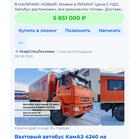
В НАЛИЧИИ. НОВЫЙ. Можно в ЛИЗИНГ. Цена С НДС.
Автобус растаможен, все документы готовы. Доставка
до базы или объекта. ООО "МирСпецТехники" является
5 851 000 ₽
мультибрендо
Купить в лизинг
Позвонить
Написать
МирСпецТехники
1 год на площадке
08.08.2026
Краснодар и ещё 34 города
Вахтовый автобус КамАЗ 4240 на