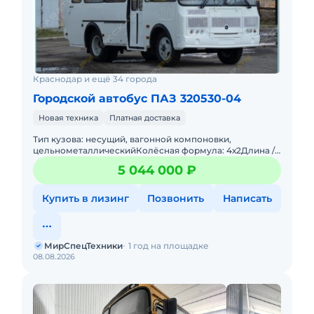
Краснодар и ещё 34 города
Городской автобус ПАЗ 320530-04
Новая техника
Платная доставка
Тип кузова: несущий, вагонной компоновки,
цельнометаллическийКолёсная формула: 4х2Длина /
Ширина / Высота, мм: 7000 / 2500 /2960 Высота потолка
5 044 000 ₽
в салоне, мм: 19
Купить в лизинг
Позвонить
Написать
МирСпецТехники
1 год на площадке
08.08.2026