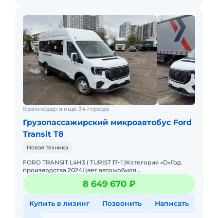
Краснодар и ещё 34 города
Грузопассажирский микроавтобус Ford
Transit T8
Новая техника
FORD TRANSIT L4H3 ( TURIST 17+1 )Категория «D»Год
производства 2024Цвет автомобиля
БелыйСнаряжённая масса автомобиля 3 495 кг.Версия
8 649 670 ₽
L4H3 2,3L TDi 1
Купить в лизинг
Позвонить
Написать