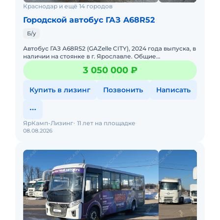
Краснодар и ещё 14 городов
Городской автобус ГАЗ A68R52
Б/у
Автобус ГАЗ A68R52 (GAZelle CITY), 2024 года выпуска, в
наличии на стоянке в г. Ярославле. Общие
данныеКолесная формула: 4х2Посадочная формула:
3 050 000 ₽
1+17+5Полная ма
Купить в лизинг
Позвонить
Написать
ЯрКамп-Лизинг
11 лет на площадке
08.08.2026