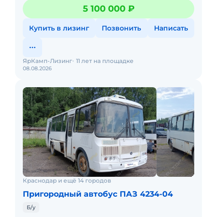
53423, Eвро-3, 168,9 л.с., дизельный Количество мест
5 100 000 ₽
для
Купить в лизинг
Позвонить
Написать
ЯрКамп-Лизинг
11 лет на площадке
08.08.2026
Краснодар и ещё 14 городов
Пригородный автобус ПАЗ 4234-04
Б/у