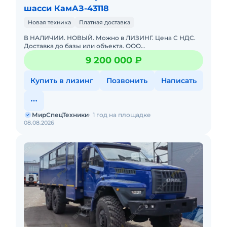
шасси КамАЗ-43118
Новая техника
Платная доставка
В НАЛИЧИИ. НОВЫЙ. Можно в ЛИЗИНГ. Цена С НДС.
Доставка до базы или объекта. ООО
"МирСпецТехники" является мультибрендовым
9 200 000 ₽
официальным дилером по продаже грузово
Купить в лизинг
Позвонить
Написать
МирСпецТехники
1 год на площадке
08.08.2026