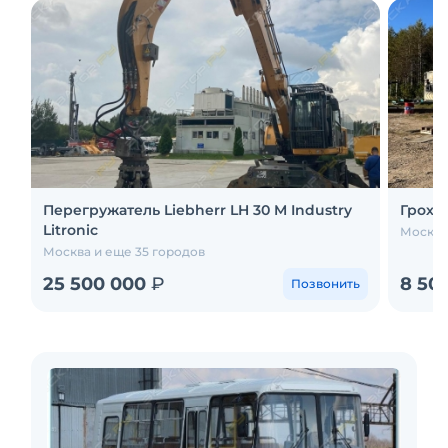
Перегружатель Liebherr LH 30 M Industry
Грохо
Litronic
Москва
Москва и еще 35 городов
25 500 000
₽
8 50
Позвонить