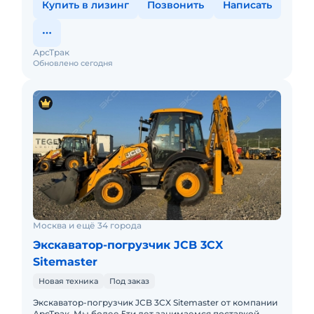
Купить в лизинг
Позвонить
Написать
АрсТрак
Обновлено сегодня
Москва и ещё 34 города
Экскаватор-погрузчик JCB 3CX
Sitemaster
Новая техника
Под заказ
Экcкавaтор-погрузчик JCB 3CX Sitemaster от компании
АрсТрак. Мы более 5ти лет занимаемся поставкой,