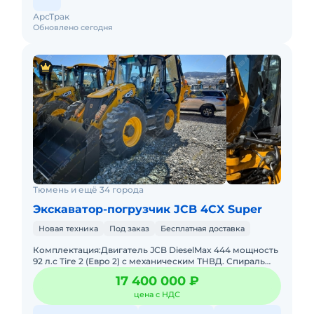
АрсТрак
Обновлено сегодня
Тюмень и ещё 34 города
Экскаватор-погрузчик JCB 4CX Super
Новая техника
Под заказ
Бесплатная доставка
Комплектация:Двигатель ЈСB DieselMax 444 мощность
92 л.с Тіге 2 (Евро 2) с механическим ТНВД. Спираль
подогреваКПП ЈСВ Syncro Shuttle
17 400 000 ₽
полуавтоматическаяМосты ЈС
цена с НДС