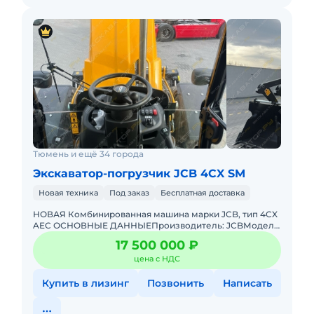
Пассажирские кресла в салоне с откидными
спинками и 3х точечными ремнями
безопасностями;
Цена с НДС. Возможна продажа в лизинг.
Тюмень и ещё 34 города
Экскаватор-погрузчик JCB 4CX SM
Новая техника
Под заказ
Бесплатная доставка
НОВАЯ Комбинированная машина марки JCB, тип 4CX
AEC ОСНОВНЫЕ ДАННЫЕПроизводитель: JCBМодель:
4CX 14H3WAТип двигателя: ТурбодизельМощность
17 500 000 ₽
двигателя: 74,2 кВтОб
цена с НДС
Купить в лизинг
Позвонить
Написать