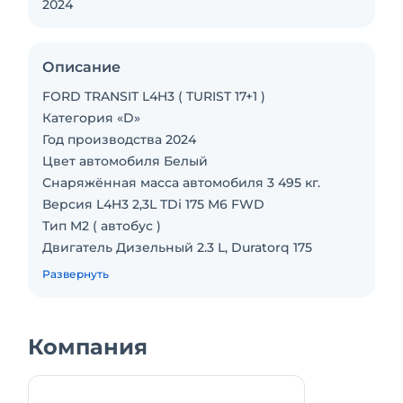
2024
Описание
FORD TRANSIT L4H3 ( TURIST 17+1 )
Категория «D»
Год производства 2024
Цвет автомобиля Белый
Снаряжённая масса автомобиля 3 495 кг.
Версия L4H3 2,3L TDi 175 M6 FWD
Тип M2 ( автобус )
Двигатель Дизельный 2.3 L, Duratorq 175
л.с./430 Нм
Развернуть
Трансмиссия M6 (механическая 6-
ступенчатая)
Привод RWD (задний)
Компания
Грузоподъемность по ПТС, кг 985 кг.
Габариты автомобиля (д*ш*в), мм
6498*2164*2775