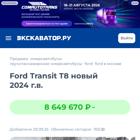
РЕКЛАМА
Войти
Продажа
микроавтобусы
грузопассажирские микроавтобусы
ford
ford в москве
Ford Transit T8 новый
2024 г.в.
8 649 670 ₽
Добавлено 29.09.25
Обновлено сегодня
1155