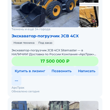
Тюмень и ещё 34 города
Экскаватор-погрузчик JCB 4CX
Новая техника
Под заказ
Экскаватор-погрузчик JCB 4СX Sitemaster — в
НАЛИЧИИ !Доставка по России Компания «АрсТрак»
более 5 лет специализируется на поставках спецтехн
17 500 000 ₽
Купить в лизинг
Позвонить
Написать
АрсТрак
Обновлено сегодня