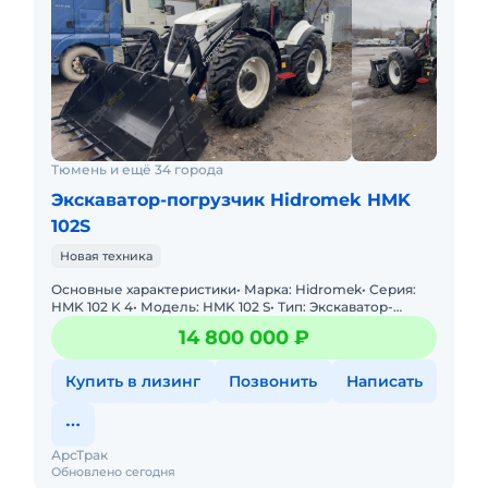
Тюмень и ещё 34 города
Экскаватор-погрузчик Hidromek HMK
102S
Новая техника
Основные характеристики• Марка: Hidromek• Серия:
HMK 102 K 4• Модель: HMK 102 S• Тип: Экскаватор-
погрузчик• Год выпуска: 2025• Стр
14 800 000 ₽
Купить в лизинг
Позвонить
Написать
АрсТрак
Обновлено сегодня