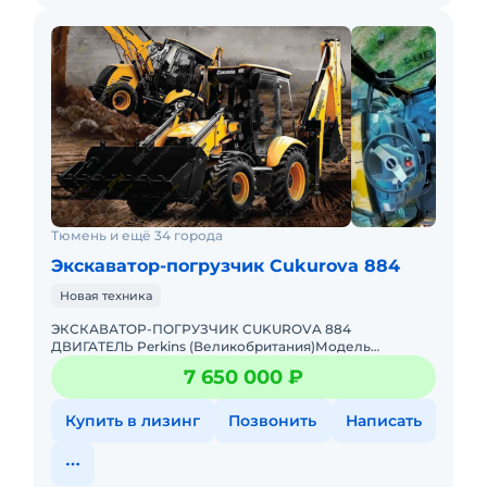
Тюмень и ещё 34 города
Экскаватор-погрузчик Cukurova 884
Новая техника
ЭКСКАВАТОР-ПОГРУЗЧИК CUKUROVA 884
ДВИГАТЕЛЬ Perkins (Великобритания)Модель
двигателя 1104C-44TТип двигателя 4-тактный 4-
7 650 000 ₽
цилиндровый дизельный, с турбонаддувом
Купить в лизинг
Позвонить
Написать