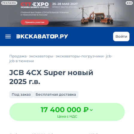
РЕКЛАМА
Войти
Продажа
экскаваторы
экскаваторы-погрузчики
jcb
jcb в тюмени
JCB 4CX Super новый
2025 г.в.
Под заказ
Бесплатная доставка
17 400 000 ₽
Цена с НДС