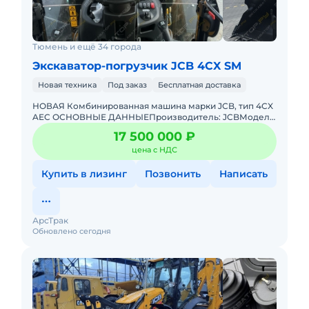
Тюмень и ещё 34 города
Экскаватор-погрузчик JCB 4CX SM
Новая техника
Под заказ
Бесплатная доставка
НОВАЯ Комбинированная машина марки JCB, тип 4CX
AEC ОСНОВНЫЕ ДАННЫЕПроизводитель: JCBМодель:
4CX 14H3WAТип двигателя: ТурбодизельМощность
17 500 000 ₽
двигателя: 74,2 кВтОб
цена с НДС
Купить в лизинг
Позвонить
Написать
АрсТрак
Обновлено сегодня