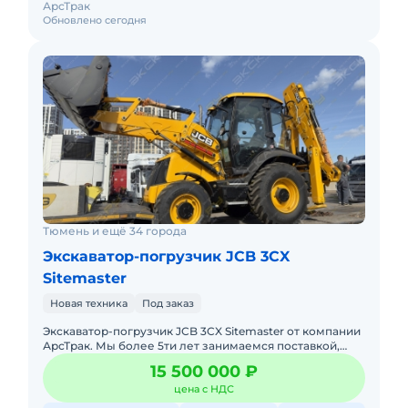
АрсТрак
Обновлено сегодня
Тюмень и ещё 34 города
Экскаватор-погрузчик JCB 3CX
Sitemaster
Новая техника
Под заказ
Экcкавaтор-погрузчик JCB 3CX Sitemaster от компании
АрсТрак. Мы более 5ти лет занимаемся поставкой,
продажей спецтехники по параллельному
15 500 000 ₽
импорту.Прямые постав
цена с НДС