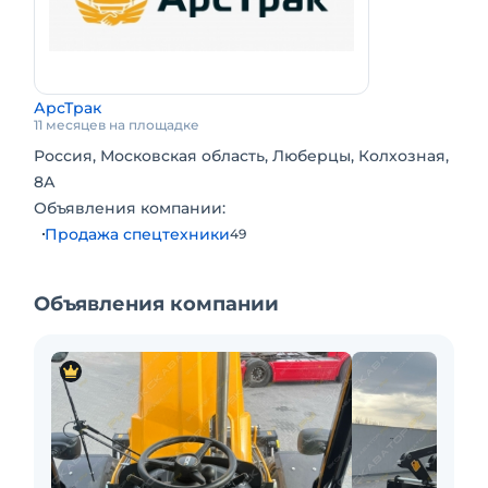
• Аудио система (динамики)
• Проблесковый маяк
• 2 ключа в комплекте
• Передние и задние стеклоочистители с
АрсТрак
омывателем
11 месяцев на площадке
Цена с НДС. Возможна продажа в лизинг.
Россия, Московская область, Люберцы, Колхозная,
8А
Объявления компании:
Продажа спецтехники
49
Объявления компании