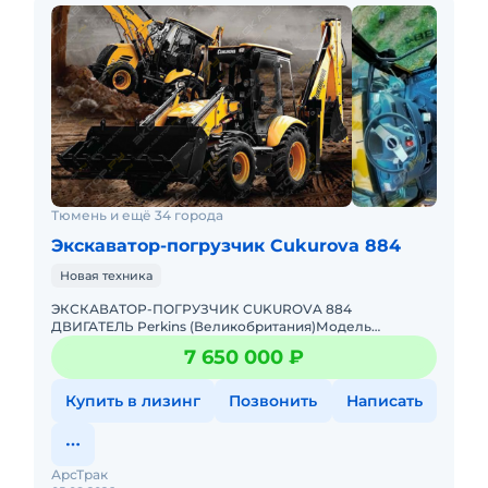
Тюмень и ещё 34 города
Экскаватор-погрузчик Cukurova 884
Новая техника
ЭКСКАВАТОР-ПОГРУЗЧИК CUKUROVA 884
ДВИГАТЕЛЬ Perkins (Великобритания)Модель
двигателя 1104C-44TТип двигателя 4-тактный 4-
7 650 000 ₽
цилиндровый дизельный, с турбонаддувом
Купить в лизинг
Позвонить
Написать
АрсТрак