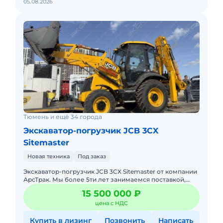
05.08.2026
Тюмень и ещё 34 города
Экскаватор-погрузчик JCB 3CX
Sitemaster
Новая техника
Под заказ
Экcкавaтор-погрузчик JCB 3CX Sitemaster от компании
АрсТрак. Мы более 5ти лет занимаемся поставкой,
продажей спецтехники по параллельному
15 500 000 ₽
импорту.Прямые постав
цена с НДС
Купить в лизинг
Позвонить
Написать