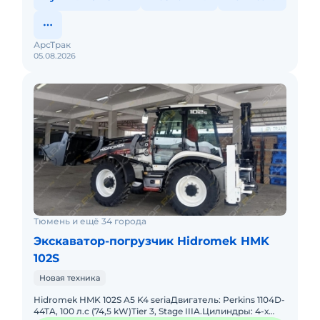
АрсТрак
05.08.2026
Тюмень и ещё 34 города
Экскаватор-погрузчик Hidromek HMK
102S
Новая техника
Hidromek HMK 102S A5 K4 seriaДвигатель: Perkins 1104D-
44TA, 100 л.с (74,5 kW)Tier 3, Stage IIIA.Цилиндры: 4-х