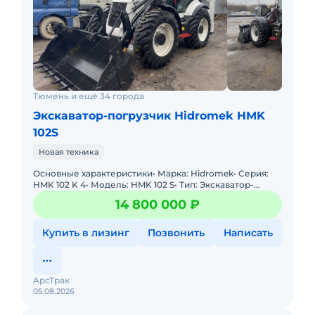
Экскаваторный ковш 600 мм с зубьями;
Кондиционер.
С машиной поставляется:
Радио;
Инструкция по эксплуатации
Защита задних фонарей.
Тюмень и ещё 34 города
Цена с НДС. Возможна продажа в лизинг.
Экскаватор-погрузчик Hidromek HMK
102S
Новая техника
Основные характеристики• Марка: Hidromek• Серия:
HMK 102 K 4• Модель: HMK 102 S• Тип: Экскаватор-
погрузчик• Год выпуска: 2025• Стр
14 800 000 ₽
Купить в лизинг
Позвонить
Написать
АрсТрак
05.08.2026